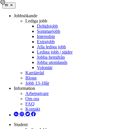
Jobbsökande
Lediga jobb
Deltidsjobb
Sommarjobb
Internship
Extrajobb
Alla lediga jobb
Lediga jobb | städer
Jobba hemifrån
Jobba utomlands
Volontär
Karriärråd
Blogg
Jobb 13-18år
Information
Arbetsgivare
Om oss
FAQ
Kontakt
Student