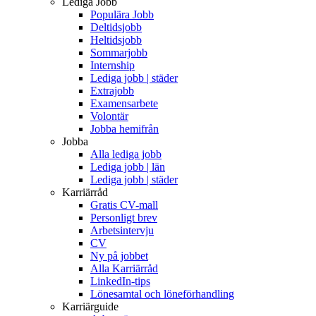
Lediga Jobb
Populära Jobb
Deltidsjobb
Heltidsjobb
Sommarjobb
Internship
Lediga jobb | städer
Extrajobb
Examensarbete
Volontär
Jobba hemifrån
Jobba
Alla lediga jobb
Lediga jobb | län
Lediga jobb | städer
Karriärråd
Gratis CV-mall
Personligt brev
Arbetsintervju
CV
Ny på jobbet
Alla Karriärråd
LinkedIn-tips
Lönesamtal och löneförhandling
Karriärguide