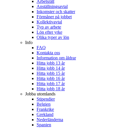
Arbetsrätt
Anställningsavtal
Inkomster och skatter
Förmåner på jobbet
Kollektivavtal
Typ av arbete
Lön efter yrke
Olika typer av lön
Info
FAQ
Kontakta oss
Information om åldrar
Hitta jobb 13 år
Hitta jobb 14 år
Hitta jobb 15 år
Hitta jobb 16 år
Hitta jobb 17 år
Hitta jobb 18 år
Jobba utomlands
Stipendier
Belgien
Frankrike
Grekland
Nederländerna
Spanien