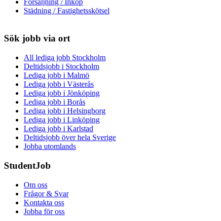
Försäljning / Inköp
Städning / Fastighetsskötsel
Sök jobb via ort
All lediga jobb Stockholm
Deltidsjobb i Stockholm
Lediga jobb i Malmö
Lediga jobb i Västerås
Lediga jobb i Jönköping
Lediga jobb i Borås
Lediga jobb i Helsingborg
Lediga jobb i Linköping
Lediga jobb i Karlstad
Deltidsjobb över hela Sverige
Jobba utomlands
StudentJob
Om oss
Frågor & Svar
Kontakta oss
Jobba för oss