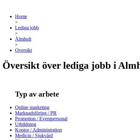
Home
>
Lediga jobb
>
Älmhult
>
Oversikt
Översikt över lediga jobb i Alm
Typ av arbete
Online marketing
Marknadsföring / PR
Promotion / Eventpersonal
Utbildning
Kontor / Administration
Medicin / Sjukvård