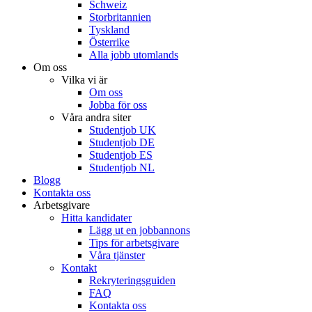
Schweiz
Storbritannien
Tyskland
Österrike
Alla jobb utomlands
Om oss
Vilka vi är
Om oss
Jobba för oss
Våra andra siter
Studentjob UK
Studentjob DE
Studentjob ES
Studentjob NL
Blogg
Kontakta oss
Arbetsgivare
Hitta kandidater
Lägg ut en jobbannons
Tips för arbetsgivare
Våra tjänster
Kontakt
Rekryteringsguiden
FAQ
Kontakta oss