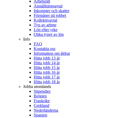
Arbetsrätt
Anställningsavtal
Inkomster och skatter
Förmåner på jobbet
Kollektivavtal
Typ av arbete
Lön efter yrke
Olika typer av lön
Info
FAQ
Kontakta oss
Information om åldrar
Hitta jobb 13 år
Hitta jobb 14 år
Hitta jobb 15 år
Hitta jobb 16 år
Hitta jobb 17 år
Hitta jobb 18 år
Jobba utomlands
Stipendier
Belgien
Frankrike
Grekland
Nederländerna
Spanien