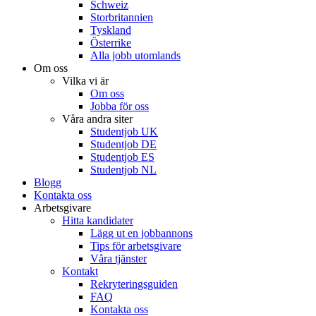
Schweiz
Storbritannien
Tyskland
Österrike
Alla jobb utomlands
Om oss
Vilka vi är
Om oss
Jobba för oss
Våra andra siter
Studentjob UK
Studentjob DE
Studentjob ES
Studentjob NL
Blogg
Kontakta oss
Arbetsgivare
Hitta kandidater
Lägg ut en jobbannons
Tips för arbetsgivare
Våra tjänster
Kontakt
Rekryteringsguiden
FAQ
Kontakta oss