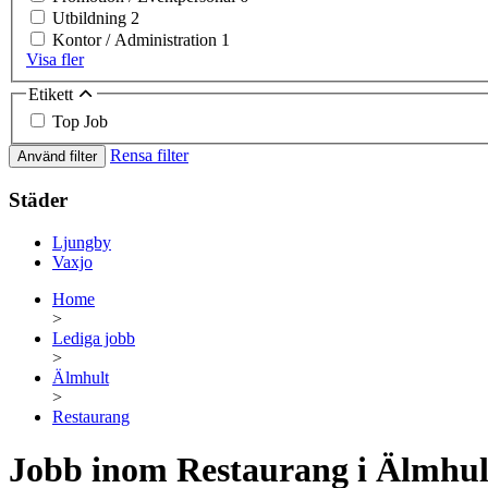
Utbildning
2
Kontor / Administration
1
Visa fler
Etikett
Top Job
Rensa filter
Använd filter
Städer
Ljungby
Vaxjo
Home
>
Lediga jobb
>
Älmhult
>
Restaurang
Jobb inom Restaurang i Älmhul