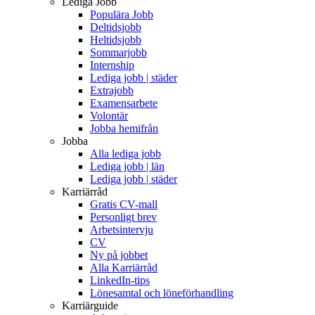
Lediga Jobb
Populära Jobb
Deltidsjobb
Heltidsjobb
Sommarjobb
Internship
Lediga jobb | städer
Extrajobb
Examensarbete
Volontär
Jobba hemifrån
Jobba
Alla lediga jobb
Lediga jobb | län
Lediga jobb | städer
Karriärråd
Gratis CV-mall
Personligt brev
Arbetsintervju
CV
Ny på jobbet
Alla Karriärråd
LinkedIn-tips
Lönesamtal och löneförhandling
Karriärguide