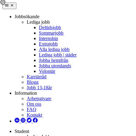
Jobbsökande
Lediga jobb
Deltidsjobb
Sommarjobb
Internship
Extrajobb
Alla lediga jobb
Lediga jobb | städer
Jobba hemifrån
Jobba utomlands
Volontär
Karriärråd
Blogg
Jobb 13-18år
Information
Arbetsgivare
Om oss
FAQ
Kontakt
Student