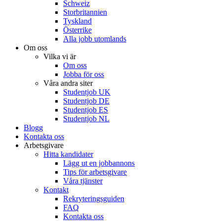
Schweiz
Storbritannien
Tyskland
Österrike
Alla jobb utomlands
Om oss
Vilka vi är
Om oss
Jobba för oss
Våra andra siter
Studentjob UK
Studentjob DE
Studentjob ES
Studentjob NL
Blogg
Kontakta oss
Arbetsgivare
Hitta kandidater
Lägg ut en jobbannons
Tips för arbetsgivare
Våra tjänster
Kontakt
Rekryteringsguiden
FAQ
Kontakta oss