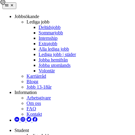
Jobbsökande
Lediga jobb
Deltidsjobb
Sommarjobb
Internship
Extrajobb
Alla lediga jobb
Lediga jobb | städer
Jobba hemifrån
Jobba utomlands
Volontär
Karriärråd
Blogg
Jobb 13-18år
Information
Arbetsgivare
Om oss
FAQ
Kontakt
Student