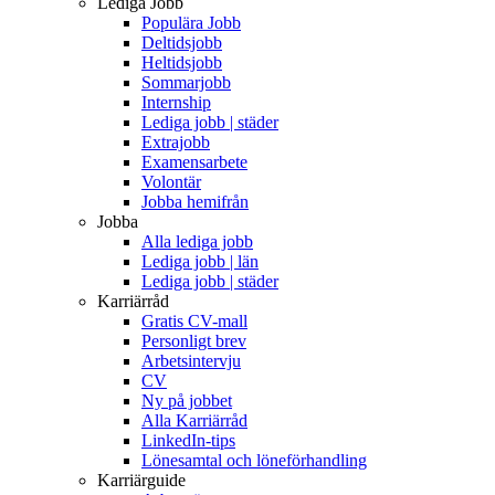
Lediga Jobb
Populära Jobb
Deltidsjobb
Heltidsjobb
Sommarjobb
Internship
Lediga jobb | städer
Extrajobb
Examensarbete
Volontär
Jobba hemifrån
Jobba
Alla lediga jobb
Lediga jobb | län
Lediga jobb | städer
Karriärråd
Gratis CV-mall
Personligt brev
Arbetsintervju
CV
Ny på jobbet
Alla Karriärråd
LinkedIn-tips
Lönesamtal och löneförhandling
Karriärguide