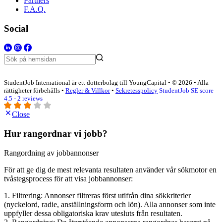
Partners
F.A.Q.
Social
StudentJob International är ett dotterbolag till YoungCapital • © 2026 • Alla
rättigheter förbehålls •
Regler & Villkor
•
Sekretesspolicy
StudentJob SE score
4.5 - 2 reviews
Close
Hur rangordnar vi jobb?
Rangordning av jobbannonser
För att ge dig de mest relevanta resultaten använder vår sökmotor en
tvåstegsprocess för att visa jobbannonser:
1. Filtrering: Annonser filtreras först utifrån dina sökkriterier
(nyckelord, radie, anställningsform och lön). Alla annonser som inte
uppfyller dessa obligatoriska krav utesluts från resultaten.