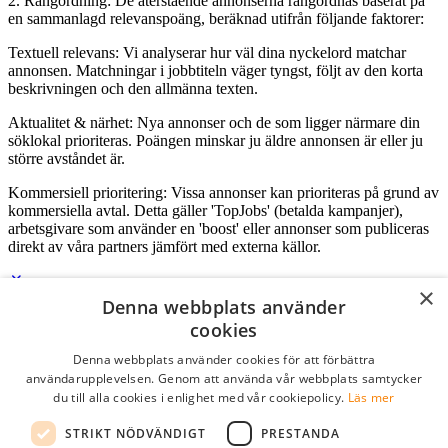
2. Rangordning: De återstående annonserna rangordnas baserat på
en sammanlagd relevanspoäng, beräknad utifrån följande faktorer:
Textuell relevans: Vi analyserar hur väl dina nyckelord matchar
annonsen. Matchningar i jobbtiteln väger tyngst, följt av den korta
beskrivningen och den allmänna texten.
Aktualitet & närhet: Nya annonser och de som ligger närmare din
söklokal prioriteras. Poängen minskar ju äldre annonsen är eller ju
större avståndet är.
Kommersiell prioritering: Vissa annonser kan prioriteras på grund av
kommersiella avtal. Detta gäller 'TopJobs' (betalda kampanjer),
arbetsgivare som använder en 'boost' eller annonser som publiceras
direkt av våra partners jämfört med externa källor.
×
Denna webbplats använder
Logga in som företag
cookies
Denna webbplats använder cookies för att förbättra
E-post
*
användarupplevelsen. Genom att använda vår webbplats samtycker
du till alla cookies i enlighet med vår cookiepolicy.
Läs mer
Lösenord
STRIKT NÖDVÄNDIGT
PRESTANDA
kom ihåg mig