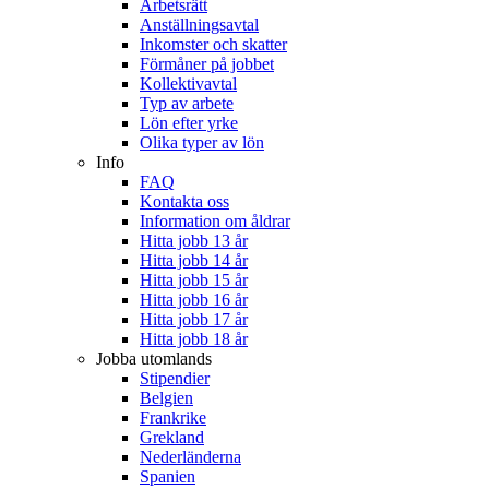
Arbetsrätt
Anställningsavtal
Inkomster och skatter
Förmåner på jobbet
Kollektivavtal
Typ av arbete
Lön efter yrke
Olika typer av lön
Info
FAQ
Kontakta oss
Information om åldrar
Hitta jobb 13 år
Hitta jobb 14 år
Hitta jobb 15 år
Hitta jobb 16 år
Hitta jobb 17 år
Hitta jobb 18 år
Jobba utomlands
Stipendier
Belgien
Frankrike
Grekland
Nederländerna
Spanien