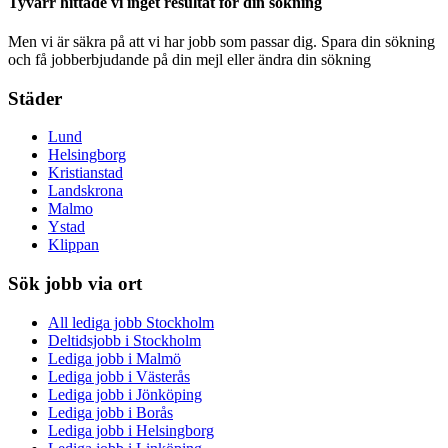
Tyvärr hittade vi inget resultat för din sökning
Men vi är säkra på att vi har jobb som passar dig. Spara din sökning
och få jobberbjudande på din mejl eller ändra din sökning
Städer
Lund
Helsingborg
Kristianstad
Landskrona
Malmo
Ystad
Klippan
Sök jobb via ort
All lediga jobb Stockholm
Deltidsjobb i Stockholm
Lediga jobb i Malmö
Lediga jobb i Västerås
Lediga jobb i Jönköping
Lediga jobb i Borås
Lediga jobb i Helsingborg