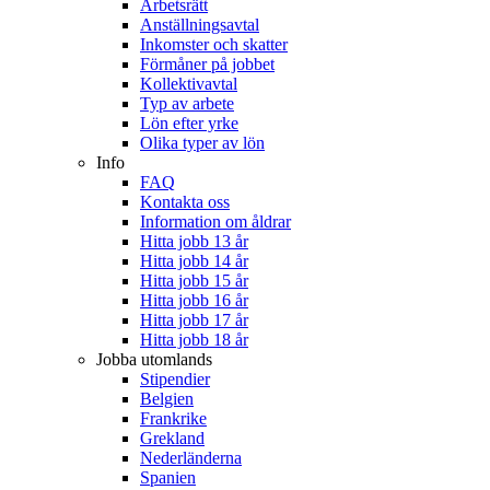
Arbetsrätt
Anställningsavtal
Inkomster och skatter
Förmåner på jobbet
Kollektivavtal
Typ av arbete
Lön efter yrke
Olika typer av lön
Info
FAQ
Kontakta oss
Information om åldrar
Hitta jobb 13 år
Hitta jobb 14 år
Hitta jobb 15 år
Hitta jobb 16 år
Hitta jobb 17 år
Hitta jobb 18 år
Jobba utomlands
Stipendier
Belgien
Frankrike
Grekland
Nederländerna
Spanien