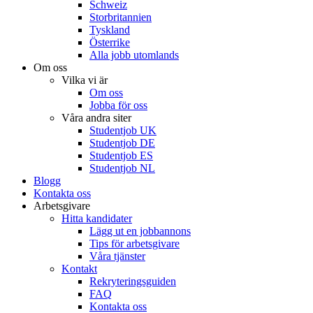
Schweiz
Storbritannien
Tyskland
Österrike
Alla jobb utomlands
Om oss
Vilka vi är
Om oss
Jobba för oss
Våra andra siter
Studentjob UK
Studentjob DE
Studentjob ES
Studentjob NL
Blogg
Kontakta oss
Arbetsgivare
Hitta kandidater
Lägg ut en jobbannons
Tips för arbetsgivare
Våra tjänster
Kontakt
Rekryteringsguiden
FAQ
Kontakta oss