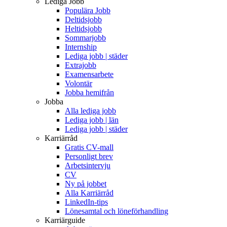
Lediga Jobb
Populära Jobb
Deltidsjobb
Heltidsjobb
Sommarjobb
Internship
Lediga jobb | städer
Extrajobb
Examensarbete
Volontär
Jobba hemifrån
Jobba
Alla lediga jobb
Lediga jobb | län
Lediga jobb | städer
Karriärråd
Gratis CV-mall
Personligt brev
Arbetsintervju
CV
Ny på jobbet
Alla Karriärråd
LinkedIn-tips
Lönesamtal och löneförhandling
Karriärguide