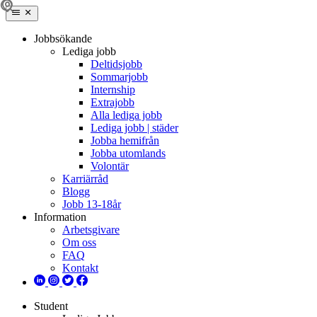
Jobbsökande
Lediga jobb
Deltidsjobb
Sommarjobb
Internship
Extrajobb
Alla lediga jobb
Lediga jobb | städer
Jobba hemifrån
Jobba utomlands
Volontär
Karriärråd
Blogg
Jobb 13-18år
Information
Arbetsgivare
Om oss
FAQ
Kontakt
Student