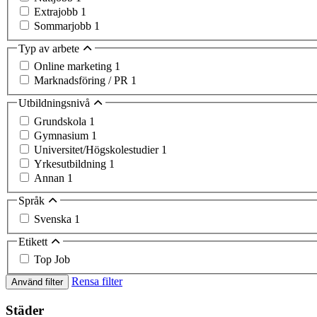
Extrajobb
1
Sommarjobb
1
Typ av arbete
Online marketing
1
Marknadsföring / PR
1
Utbildningsnivå
Grundskola
1
Gymnasium
1
Universitet/Högskolestudier
1
Yrkesutbildning
1
Annan
1
Språk
Svenska
1
Etikett
Top Job
Rensa filter
Använd filter
Städer