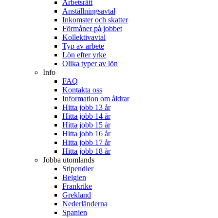
Arbetsrätt
Anställningsavtal
Inkomster och skatter
Förmåner på jobbet
Kollektivavtal
Typ av arbete
Lön efter yrke
Olika typer av lön
Info
FAQ
Kontakta oss
Information om åldrar
Hitta jobb 13 år
Hitta jobb 14 år
Hitta jobb 15 år
Hitta jobb 16 år
Hitta jobb 17 år
Hitta jobb 18 år
Jobba utomlands
Stipendier
Belgien
Frankrike
Grekland
Nederländerna
Spanien