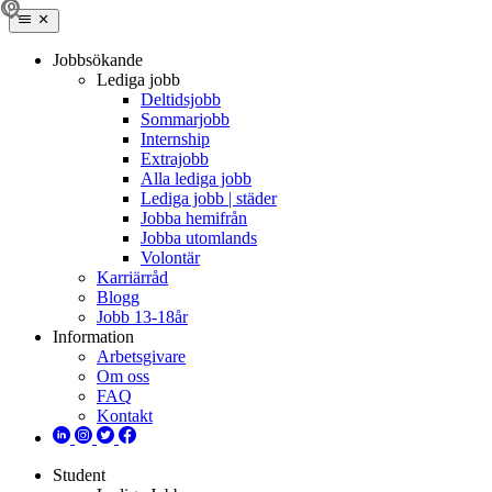
Jobbsökande
Lediga jobb
Deltidsjobb
Sommarjobb
Internship
Extrajobb
Alla lediga jobb
Lediga jobb | städer
Jobba hemifrån
Jobba utomlands
Volontär
Karriärråd
Blogg
Jobb 13-18år
Information
Arbetsgivare
Om oss
FAQ
Kontakt
Student