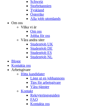
Schweiz
Storbritannien
Tyskland
Österrike
Alla jobb utomlands
Om oss
Vilka vi är
Om oss
Jobba för oss
Våra andra siter
Studentjob UK
Studentjob DE
Studentjob ES
Studentjob NL
Blogg
Kontakta oss
Arbetsgivare
Hitta kandidater
Lägg ut en jobbannons
Tips för arbetsgivare
Våra tjänster
Kontakt
Rekryteringsguiden
FAQ
Kontakta oss