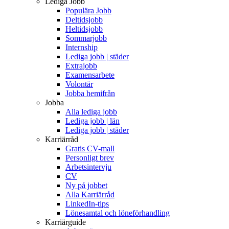
Lediga Jobb
Populära Jobb
Deltidsjobb
Heltidsjobb
Sommarjobb
Internship
Lediga jobb | städer
Extrajobb
Examensarbete
Volontär
Jobba hemifrån
Jobba
Alla lediga jobb
Lediga jobb | län
Lediga jobb | städer
Karriärråd
Gratis CV-mall
Personligt brev
Arbetsintervju
CV
Ny på jobbet
Alla Karriärråd
LinkedIn-tips
Lönesamtal och löneförhandling
Karriärguide