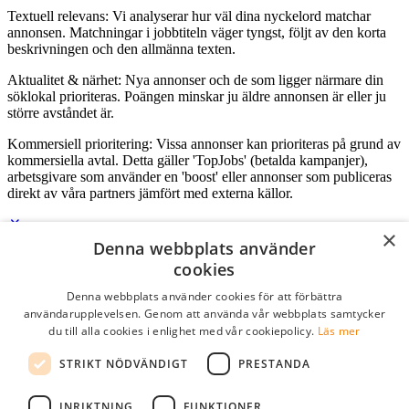
Textuell relevans: Vi analyserar hur väl dina nyckelord matchar
annonsen. Matchningar i jobbtiteln väger tyngst, följt av den korta
beskrivningen och den allmänna texten.
Aktualitet & närhet: Nya annonser och de som ligger närmare din
söklokal prioriteras. Poängen minskar ju äldre annonsen är eller ju
större avståndet är.
Kommersiell prioritering: Vissa annonser kan prioriteras på grund av
kommersiella avtal. Detta gäller 'TopJobs' (betalda kampanjer),
arbetsgivare som använder en 'boost' eller annonser som publiceras
direkt av våra partners jämfört med externa källor.
×
Denna webbplats använder
Logga in som företag
cookies
Denna webbplats använder cookies för att förbättra
E-post
*
användarupplevelsen. Genom att använda vår webbplats samtycker
du till alla cookies i enlighet med vår cookiepolicy.
Läs mer
Lösenord
STRIKT NÖDVÄNDIGT
PRESTANDA
kom ihåg mig
glömt ditt lösenord?
logga in
INRIKTNING
FUNKTIONER