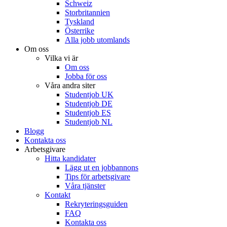
Schweiz
Storbritannien
Tyskland
Österrike
Alla jobb utomlands
Om oss
Vilka vi är
Om oss
Jobba för oss
Våra andra siter
Studentjob UK
Studentjob DE
Studentjob ES
Studentjob NL
Blogg
Kontakta oss
Arbetsgivare
Hitta kandidater
Lägg ut en jobbannons
Tips för arbetsgivare
Våra tjänster
Kontakt
Rekryteringsguiden
FAQ
Kontakta oss