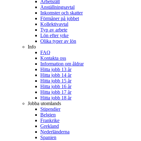
Arbetsrätt
Anställningsavtal
Inkomster och skatter
Förmåner på jobbet
Kollektivavtal
Typ av arbete
Lön efter yrke
Olika typer av lön
Info
FAQ
Kontakta oss
Information om åldrar
Hitta jobb 13 år
Hitta jobb 14 år
Hitta jobb 15 år
Hitta jobb 16 år
Hitta jobb 17 år
Hitta jobb 18 år
Jobba utomlands
Stipendier
Belgien
Frankrike
Grekland
Nederländerna
Spanien