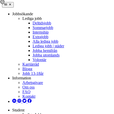
Jobbsökande
Lediga jobb
Deltidsjobb
Sommarjobb
Internship
Extrajobb
Alla lediga jobb
Lediga jobb | städer
Jobba hemifrån
Jobba utomlands
Volontär
Karriärråd
Blogg
Jobb 13-18år
Information
Arbetsgivare
Om oss
FAQ
Kontakt
Student