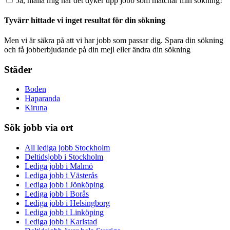
Ja, maila mig när det dyker upp jobb som matchar min sökning!
Tyvärr hittade vi inget resultat för din sökning
Men vi är säkra på att vi har jobb som passar dig. Spara din sökning
och få jobberbjudande på din mejl eller ändra din sökning
Städer
Boden
Haparanda
Kiruna
Sök jobb via ort
All lediga jobb Stockholm
Deltidsjobb i Stockholm
Lediga jobb i Malmö
Lediga jobb i Västerås
Lediga jobb i Jönköping
Lediga jobb i Borås
Lediga jobb i Helsingborg
Lediga jobb i Linköping
Lediga jobb i Karlstad