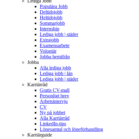
Lediga Jobb
Populära Jobb
Deltidsjobb
Heltidsjobb
Sommarjobb
Internship
Lediga jobb | städer
Extrajobb
Examensarbete
Volontär
Jobba hemifrån
Jobba
Alla lediga jobb
Lediga jobb | län
Lediga jobb | städer
Karriärråd
Gratis CV-mall
Personligt brev
Arbetsintervju
CV
Ny på jobbet
Alla Karriärråd
LinkedIn-tips
Lönesamtal och löneförhandling
Karriärguide