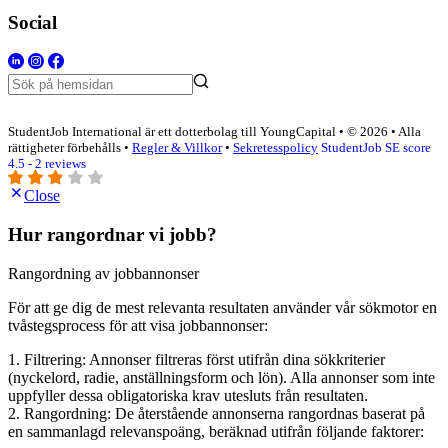
Social
StudentJob International är ett dotterbolag till YoungCapital • © 2026 • Alla
rättigheter förbehålls •
Regler & Villkor
•
Sekretesspolicy
StudentJob SE score
4.5 - 2 reviews
Close
Hur rangordnar vi jobb?
Rangordning av jobbannonser
För att ge dig de mest relevanta resultaten använder vår sökmotor en
tvåstegsprocess för att visa jobbannonser:
1. Filtrering: Annonser filtreras först utifrån dina sökkriterier
(nyckelord, radie, anställningsform och lön). Alla annonser som inte
uppfyller dessa obligatoriska krav utesluts från resultaten.
2. Rangordning: De återstående annonserna rangordnas baserat på
en sammanlagd relevanspoäng, beräknad utifrån följande faktorer: