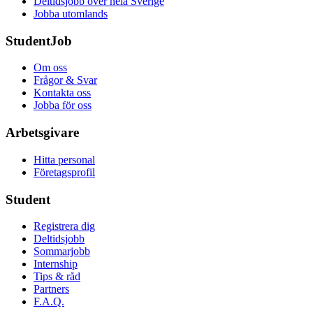
Deltidsjobb över hela Sverige
Jobba utomlands
StudentJob
Om oss
Frågor & Svar
Kontakta oss
Jobba för oss
Arbetsgivare
Hitta personal
Företagsprofil
Student
Registrera dig
Deltidsjobb
Sommarjobb
Internship
Tips & råd
Partners
F.A.Q.