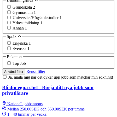
Utbildningsnivå
Grundskola
2
Gymnasium
1
Universitet/Högskolestudier
1
Yrkesutbildning
1
Annan
1
Språk
Engelska
1
Svenska
1
Etikett
Top Job
Rensa filter
Använd filter
Ja, maila mig när det dyker upp jobb som matchar min sökning!
Bli din egna chef - Börja ditt nya jobb som
privatlärare
Nationell jobbannons
Mellan 250.00SEK och 550.00SEK per timme
1 - 40 timmar per vecka