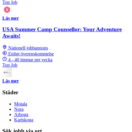
Top Job
Läs mer
USA Summer Camp Counsellor: Your Adventure
Awaits!
Nationell jobbannons
Enligt överenskommelse
4 - 40 timmar per vecka
Top Job
Läs mer
Städer
Motala
Nora
Arboga
Karlskoga
Sök jobb via ort