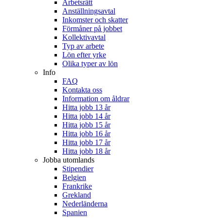
Arbetsrätt
Anställningsavtal
Inkomster och skatter
Förmåner på jobbet
Kollektivavtal
Typ av arbete
Lön efter yrke
Olika typer av lön
Info
FAQ
Kontakta oss
Information om åldrar
Hitta jobb 13 år
Hitta jobb 14 år
Hitta jobb 15 år
Hitta jobb 16 år
Hitta jobb 17 år
Hitta jobb 18 år
Jobba utomlands
Stipendier
Belgien
Frankrike
Grekland
Nederländerna
Spanien