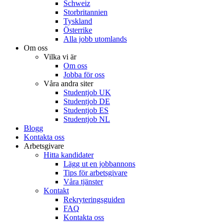
Schweiz
Storbritannien
Tyskland
Österrike
Alla jobb utomlands
Om oss
Vilka vi är
Om oss
Jobba för oss
Våra andra siter
Studentjob UK
Studentjob DE
Studentjob ES
Studentjob NL
Blogg
Kontakta oss
Arbetsgivare
Hitta kandidater
Lägg ut en jobbannons
Tips för arbetsgivare
Våra tjänster
Kontakt
Rekryteringsguiden
FAQ
Kontakta oss