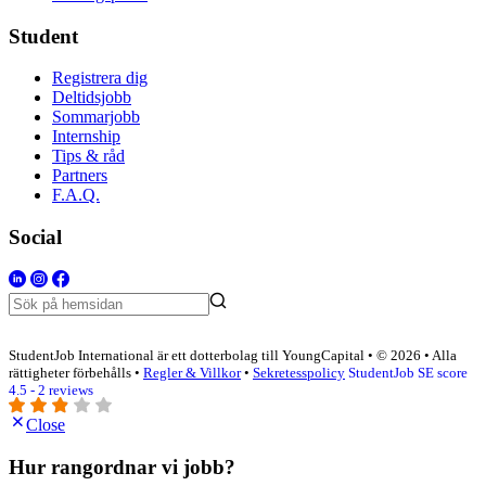
Student
Registrera dig
Deltidsjobb
Sommarjobb
Internship
Tips & råd
Partners
F.A.Q.
Social
StudentJob International är ett dotterbolag till YoungCapital • © 2026 • Alla
rättigheter förbehålls •
Regler & Villkor
•
Sekretesspolicy
StudentJob SE score
4.5 - 2 reviews
Close
Hur rangordnar vi jobb?