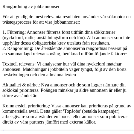
Rangordning av jobbannonser
För att ge dig de mest relevanta resultaten använder vår sökmotor en
tvåstegsprocess för att visa jobbannonser:
1. Filtrering: Annonser filtreras först utifrån dina sökkriterier
(nyckelord, radie, anställningsform och lön). Alla annonser som inte
uppfyller dessa obligatoriska krav utesluts från resultaten.
2. Rangordning: De återstående annonserna rangordnas baserat på
en sammanlagd relevanspoäng, beräknad utifrån följande faktorer:
Textuell relevans: Vi analyserar hur väl dina nyckelord matchar
annonsen. Matchningar i jobbtiteln väger tyngst, följt av den korta
beskrivningen och den allmänna texten.
Aktualitet & närhet: Nya annonser och de som ligger närmare din
söklokal prioriteras. Poängen minskar ju äldre annonsen är eller ju
större avståndet är.
Kommersiell prioritering: Vissa annonser kan prioriteras på grund av
kommersiella avtal. Detta gäller 'TopJobs' (betalda kampanjer),
arbetsgivare som använder en 'boost' eller annonser som publiceras
direkt av våra partners jämfört med externa källor.