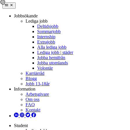
Jobbsökande
Lediga jobb
Deltidsjobb
Sommarjobb
Internship
Extrajobb
Alla lediga jobb
Lediga jobb | städer
Jobba hemifrån
Jobba utomlands
Volontär
Karriärråd
Blogg
Jobb 13-18år
Information
Arbetsgivare
Om oss
FAQ
Kontakt
Student