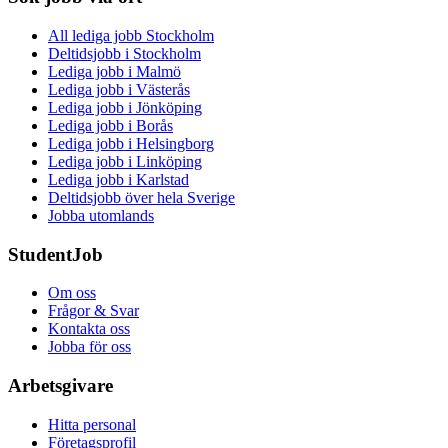
All lediga jobb Stockholm
Deltidsjobb i Stockholm
Lediga jobb i Malmö
Lediga jobb i Västerås
Lediga jobb i Jönköping
Lediga jobb i Borås
Lediga jobb i Helsingborg
Lediga jobb i Linköping
Lediga jobb i Karlstad
Deltidsjobb över hela Sverige
Jobba utomlands
StudentJob
Om oss
Frågor & Svar
Kontakta oss
Jobba för oss
Arbetsgivare
Hitta personal
Företagsprofil