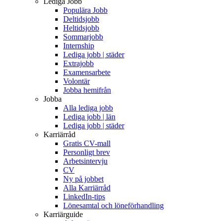
Lediga Jobb
Populära Jobb
Deltidsjobb
Heltidsjobb
Sommarjobb
Internship
Lediga jobb | städer
Extrajobb
Examensarbete
Volontär
Jobba hemifrån
Jobba
Alla lediga jobb
Lediga jobb | län
Lediga jobb | städer
Karriärråd
Gratis CV-mall
Personligt brev
Arbetsintervju
CV
Ny på jobbet
Alla Karriärråd
LinkedIn-tips
Lönesamtal och löneförhandling
Karriärguide