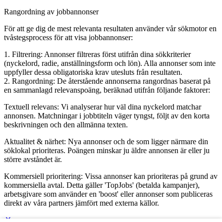
Rangordning av jobbannonser
För att ge dig de mest relevanta resultaten använder vår sökmotor en
tvåstegsprocess för att visa jobbannonser:
1. Filtrering: Annonser filtreras först utifrån dina sökkriterier
(nyckelord, radie, anställningsform och lön). Alla annonser som inte
uppfyller dessa obligatoriska krav utesluts från resultaten.
2. Rangordning: De återstående annonserna rangordnas baserat på
en sammanlagd relevanspoäng, beräknad utifrån följande faktorer:
Textuell relevans: Vi analyserar hur väl dina nyckelord matchar
annonsen. Matchningar i jobbtiteln väger tyngst, följt av den korta
beskrivningen och den allmänna texten.
Aktualitet & närhet: Nya annonser och de som ligger närmare din
söklokal prioriteras. Poängen minskar ju äldre annonsen är eller ju
större avståndet är.
Kommersiell prioritering: Vissa annonser kan prioriteras på grund av
kommersiella avtal. Detta gäller 'TopJobs' (betalda kampanjer),
arbetsgivare som använder en 'boost' eller annonser som publiceras
direkt av våra partners jämfört med externa källor.