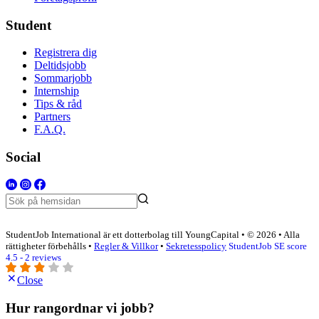
Student
Registrera dig
Deltidsjobb
Sommarjobb
Internship
Tips & råd
Partners
F.A.Q.
Social
StudentJob International är ett dotterbolag till YoungCapital • © 2026 • Alla
rättigheter förbehålls •
Regler & Villkor
•
Sekretesspolicy
StudentJob SE score
4.5 - 2 reviews
Close
Hur rangordnar vi jobb?