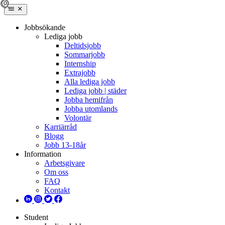
Jobbsökande
Lediga jobb
Deltidsjobb
Sommarjobb
Internship
Extrajobb
Alla lediga jobb
Lediga jobb | städer
Jobba hemifrån
Jobba utomlands
Volontär
Karriärråd
Blogg
Jobb 13-18år
Information
Arbetsgivare
Om oss
FAQ
Kontakt
Student