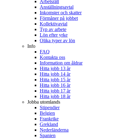
Arbetsrätt
Anställningsavtal
Inkomster och skatter
Förmåner på jobbet
Kollektivavtal
Typ av arbete
Lön efter yrke
Olika typer av lön
Info
FAQ
Kontakta oss
Information om åldrar
Hitta jobb 13 år
Hitta jobb 14 år
Hitta jobb 15 år
Hitta jobb 16 år
Hitta jobb 17 år
Hitta jobb 18 år
Jobba utomlands
Stipendier
Belgien
Frankrike
Grekland
Nederländerna
Spanien