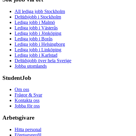
All lediga jobb Stockholm
Deltidsjobb i Stockholm
Lediga jobb i Malmö
Lediga jobb i Västerås
Lediga jobb i Jönköping
Lediga jobb i Borås
Lediga jobb i Helsingborg
Lediga jobb i Linköping
Lediga jobb i Karlstad
Deltidsjobb över hela Sverige
Jobba utomlands
StudentJob
Om oss
Frågor & Svar
Kontakta oss
Jobba för oss
Arbetsgivare
Hitta personal
Företagsprofil