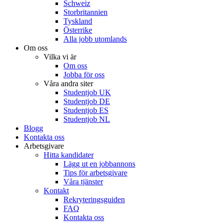
Schweiz
Storbritannien
Tyskland
Österrike
Alla jobb utomlands
Om oss
Vilka vi är
Om oss
Jobba för oss
Våra andra siter
Studentjob UK
Studentjob DE
Studentjob ES
Studentjob NL
Blogg
Kontakta oss
Arbetsgivare
Hitta kandidater
Lägg ut en jobbannons
Tips för arbetsgivare
Våra tjänster
Kontakt
Rekryteringsguiden
FAQ
Kontakta oss