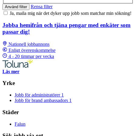
Rensa filter
Använd filter
Ja, maila mig när det dyker upp jobb som matchar min sökning!
Jobba hemifrån och tjäna pengar med enkäter som
passar dig!
Nationell jobbannons
Enligt överenskommelse
4 - 20 timmar per vecka
Läs mer
Yrke
Jobb för administratörer
1
Jobb för brand ambassadors
1
Städer
Falun
Sök jobb via ort