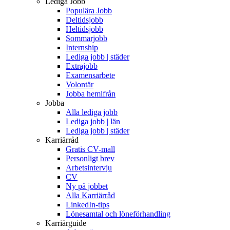
Lediga Jobb
Populära Jobb
Deltidsjobb
Heltidsjobb
Sommarjobb
Internship
Lediga jobb | städer
Extrajobb
Examensarbete
Volontär
Jobba hemifrån
Jobba
Alla lediga jobb
Lediga jobb | län
Lediga jobb | städer
Karriärråd
Gratis CV-mall
Personligt brev
Arbetsintervju
CV
Ny på jobbet
Alla Karriärråd
LinkedIn-tips
Lönesamtal och löneförhandling
Karriärguide