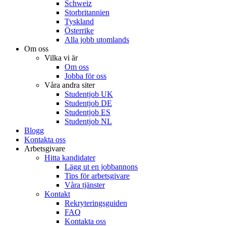
Schweiz
Storbritannien
Tyskland
Österrike
Alla jobb utomlands
Om oss
Vilka vi är
Om oss
Jobba för oss
Våra andra siter
Studentjob UK
Studentjob DE
Studentjob ES
Studentjob NL
Blogg
Kontakta oss
Arbetsgivare
Hitta kandidater
Lägg ut en jobbannons
Tips för arbetsgivare
Våra tjänster
Kontakt
Rekryteringsguiden
FAQ
Kontakta oss