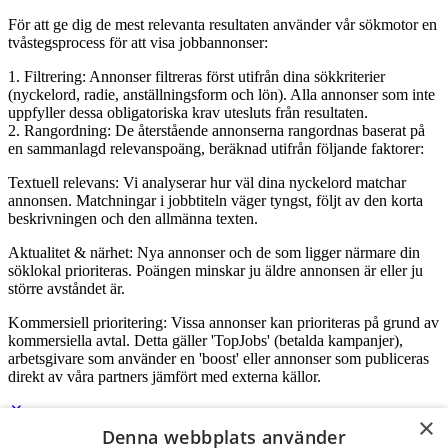
För att ge dig de mest relevanta resultaten använder vår sökmotor en
tvåstegsprocess för att visa jobbannonser:
1. Filtrering: Annonser filtreras först utifrån dina sökkriterier
(nyckelord, radie, anställningsform och lön). Alla annonser som inte
uppfyller dessa obligatoriska krav utesluts från resultaten.
2. Rangordning: De återstående annonserna rangordnas baserat på
en sammanlagd relevanspoäng, beräknad utifrån följande faktorer:
Textuell relevans: Vi analyserar hur väl dina nyckelord matchar
annonsen. Matchningar i jobbtiteln väger tyngst, följt av den korta
beskrivningen och den allmänna texten.
Aktualitet & närhet: Nya annonser och de som ligger närmare din
söklokal prioriteras. Poängen minskar ju äldre annonsen är eller ju
större avståndet är.
Kommersiell prioritering: Vissa annonser kan prioriteras på grund av
kommersiella avtal. Detta gäller 'TopJobs' (betalda kampanjer),
arbetsgivare som använder en 'boost' eller annonser som publiceras
direkt av våra partners jämfört med externa källor.
×
Denna webbplats använder