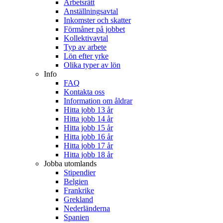
Arbetsrätt
Anställningsavtal
Inkomster och skatter
Förmåner på jobbet
Kollektivavtal
Typ av arbete
Lön efter yrke
Olika typer av lön
Info
FAQ
Kontakta oss
Information om åldrar
Hitta jobb 13 år
Hitta jobb 14 år
Hitta jobb 15 år
Hitta jobb 16 år
Hitta jobb 17 år
Hitta jobb 18 år
Jobba utomlands
Stipendier
Belgien
Frankrike
Grekland
Nederländerna
Spanien