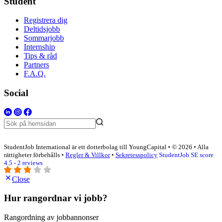
Student
Registrera dig
Deltidsjobb
Sommarjobb
Internship
Tips & råd
Partners
F.A.Q.
Social
StudentJob International är ett dotterbolag till YoungCapital • © 2026 • Alla
rättigheter förbehålls •
Regler & Villkor
•
Sekretesspolicy
StudentJob SE score
4.5 - 2 reviews
Close
Hur rangordnar vi jobb?
Rangordning av jobbannonser