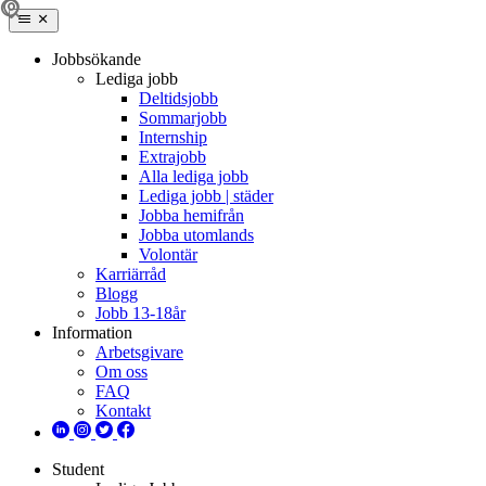
Jobbsökande
Lediga jobb
Deltidsjobb
Sommarjobb
Internship
Extrajobb
Alla lediga jobb
Lediga jobb | städer
Jobba hemifrån
Jobba utomlands
Volontär
Karriärråd
Blogg
Jobb 13-18år
Information
Arbetsgivare
Om oss
FAQ
Kontakt
Student