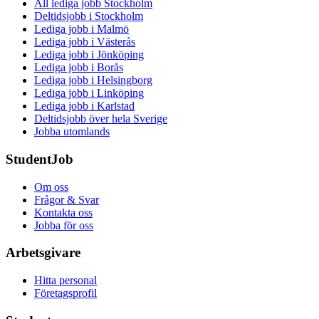
All lediga jobb Stockholm
Deltidsjobb i Stockholm
Lediga jobb i Malmö
Lediga jobb i Västerås
Lediga jobb i Jönköping
Lediga jobb i Borås
Lediga jobb i Helsingborg
Lediga jobb i Linköping
Lediga jobb i Karlstad
Deltidsjobb över hela Sverige
Jobba utomlands
StudentJob
Om oss
Frågor & Svar
Kontakta oss
Jobba för oss
Arbetsgivare
Hitta personal
Företagsprofil