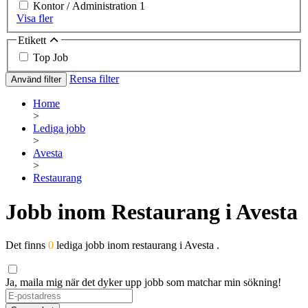
Kontor / Administration
1
Visa fler
Etikett
Top Job
Rensa filter
Använd filter
Home
>
Lediga jobb
>
Avesta
>
Restaurang
Jobb inom Restaurang i Avesta
Det finns
0
lediga jobb inom restaurang i Avesta .
Ja, maila mig när det dyker upp jobb som matchar min sökning!