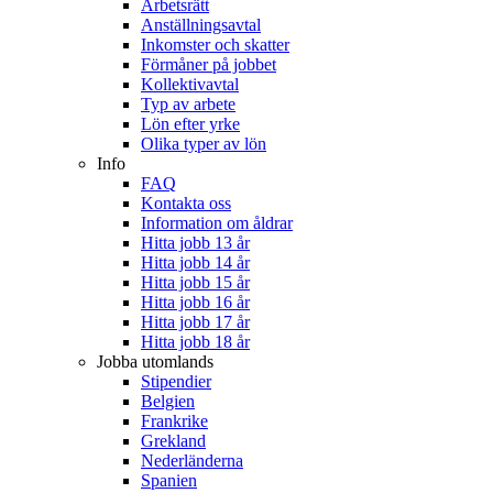
Arbetsrätt
Anställningsavtal
Inkomster och skatter
Förmåner på jobbet
Kollektivavtal
Typ av arbete
Lön efter yrke
Olika typer av lön
Info
FAQ
Kontakta oss
Information om åldrar
Hitta jobb 13 år
Hitta jobb 14 år
Hitta jobb 15 år
Hitta jobb 16 år
Hitta jobb 17 år
Hitta jobb 18 år
Jobba utomlands
Stipendier
Belgien
Frankrike
Grekland
Nederländerna
Spanien