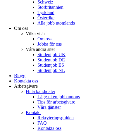
Schweiz
Storbritannien
Tyskland
Österrike
Alla jobb utomlands
Om oss
Vilka vi är
Om oss
Jobba för oss
Våra andra siter
Studentjob UK
Studentjob DE
Studentjob ES
Studentjob NL
Blogg
Kontakta oss
Arbetsgivare
Hitta kandidater
Lägg ut en jobbannons
Tips för arbetsgivare
Våra tjänster
Kontakt
Rekryteringsguiden
FAQ
Kontakta oss