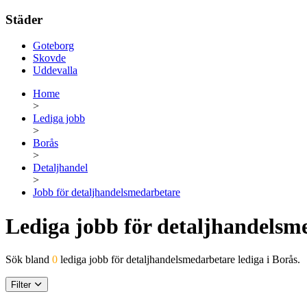
Städer
Goteborg
Skovde
Uddevalla
Home
>
Lediga jobb
>
Borås
>
Detaljhandel
>
Jobb för detaljhandelsmedarbetare
Lediga jobb för detaljhandelsme
Sök bland
0
lediga jobb för detaljhandelsmedarbetare lediga i Borås.
Filter