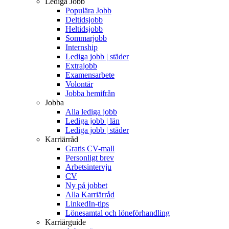
Lediga Jobb
Populära Jobb
Deltidsjobb
Heltidsjobb
Sommarjobb
Internship
Lediga jobb | städer
Extrajobb
Examensarbete
Volontär
Jobba hemifrån
Jobba
Alla lediga jobb
Lediga jobb | län
Lediga jobb | städer
Karriärråd
Gratis CV-mall
Personligt brev
Arbetsintervju
CV
Ny på jobbet
Alla Karriärråd
LinkedIn-tips
Lönesamtal och löneförhandling
Karriärguide