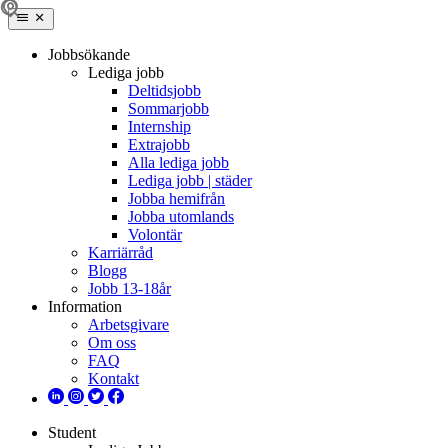
Jobbsökande
Lediga jobb
Deltidsjobb
Sommarjobb
Internship
Extrajobb
Alla lediga jobb
Lediga jobb | städer
Jobba hemifrån
Jobba utomlands
Volontär
Karriärråd
Blogg
Jobb 13-18år
Information
Arbetsgivare
Om oss
FAQ
Kontakt
Student