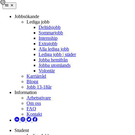
Jobbsökande
Lediga jobb
Deltidsjobb
Sommarjobb
Internship
Extrajobb
Alla lediga jobb
Lediga jobb | städer
Jobba hemifrån
Jobba utomlands
Volontär
Karriärråd
Blogg
Jobb 13-18år
Information
Arbetsgivare
Om oss
FAQ
Kontakt
Student