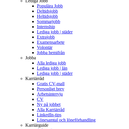
Lediga Jobb
Populära Jobb
Deltidsjobb
Heltidsjobb
Sommarjobb
Internship
Lediga jobb | städer
Extrajobb
Examensarbete
Volontär
Jobba hemifrån
Jobba
Alla lediga jobb
Lediga jobb | län
Lediga jobb | städer
Karriärråd
Gratis CV-mall
Personligt brev
Arbetsintervju
CV
Ny på jobbet
Alla Karriärråd
LinkedIn-tips
Lönesamtal och löneförhandling
Karriärguide