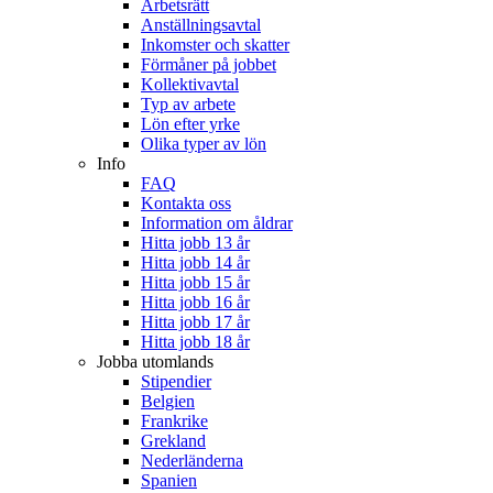
Arbetsrätt
Anställningsavtal
Inkomster och skatter
Förmåner på jobbet
Kollektivavtal
Typ av arbete
Lön efter yrke
Olika typer av lön
Info
FAQ
Kontakta oss
Information om åldrar
Hitta jobb 13 år
Hitta jobb 14 år
Hitta jobb 15 år
Hitta jobb 16 år
Hitta jobb 17 år
Hitta jobb 18 år
Jobba utomlands
Stipendier
Belgien
Frankrike
Grekland
Nederländerna
Spanien