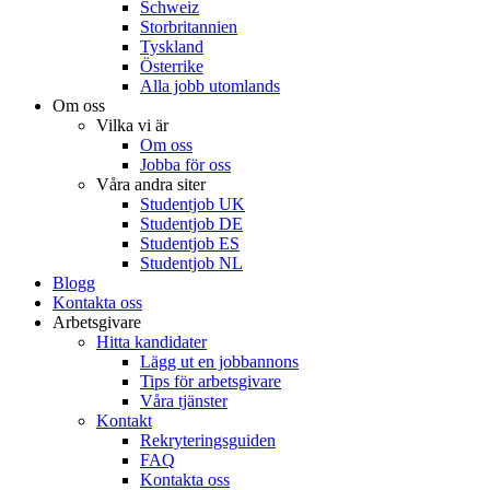
Schweiz
Storbritannien
Tyskland
Österrike
Alla jobb utomlands
Om oss
Vilka vi är
Om oss
Jobba för oss
Våra andra siter
Studentjob UK
Studentjob DE
Studentjob ES
Studentjob NL
Blogg
Kontakta oss
Arbetsgivare
Hitta kandidater
Lägg ut en jobbannons
Tips för arbetsgivare
Våra tjänster
Kontakt
Rekryteringsguiden
FAQ
Kontakta oss