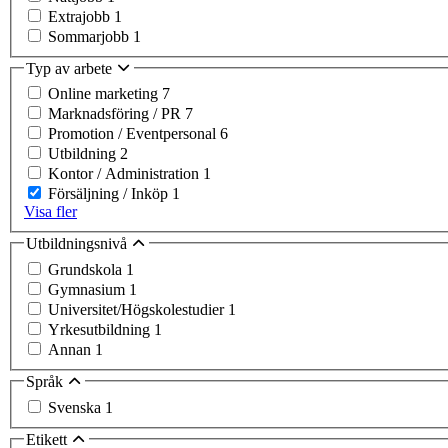
Extrajobb
1
Sommarjobb
1
Typ av arbete
Online marketing
7
Marknadsföring / PR
7
Promotion / Eventpersonal
6
Utbildning
2
Kontor / Administration
1
Försäljning / Inköp
1
Visa fler
Utbildningsnivå
Grundskola
1
Gymnasium
1
Universitet/Högskolestudier
1
Yrkesutbildning
1
Annan
1
Språk
Svenska
1
Etikett