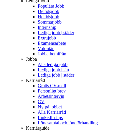
Lediga Jobb
Populära Jobb
Deltidsjobb
Heltidsjobb
Sommarjobb
Internship
Lediga jobb | städer
Extrajobb
Examensarbete
Volontär
Jobba hemifrån
Jobba
Alla lediga jobb
Lediga jobb | län
Lediga jobb | städer
Karriärråd
Gratis CV-mall
Personligt brev
Arbetsintervju
CV
Ny på jobbet
Alla Karriärråd
LinkedIn-tips
Lönesamtal och löneförhandling
Karriärguide