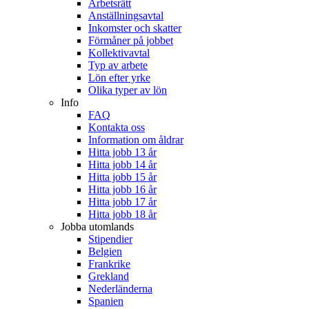
Arbetsrätt
Anställningsavtal
Inkomster och skatter
Förmåner på jobbet
Kollektivavtal
Typ av arbete
Lön efter yrke
Olika typer av lön
Info
FAQ
Kontakta oss
Information om åldrar
Hitta jobb 13 år
Hitta jobb 14 år
Hitta jobb 15 år
Hitta jobb 16 år
Hitta jobb 17 år
Hitta jobb 18 år
Jobba utomlands
Stipendier
Belgien
Frankrike
Grekland
Nederländerna
Spanien