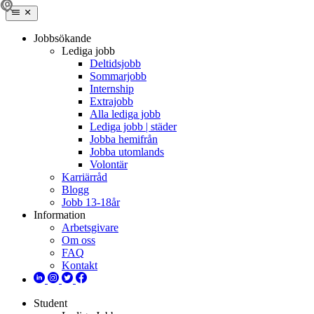
Jobbsökande
Lediga jobb
Deltidsjobb
Sommarjobb
Internship
Extrajobb
Alla lediga jobb
Lediga jobb | städer
Jobba hemifrån
Jobba utomlands
Volontär
Karriärråd
Blogg
Jobb 13-18år
Information
Arbetsgivare
Om oss
FAQ
Kontakt
Student