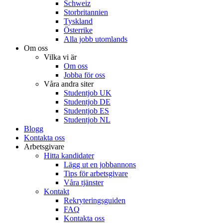
Schweiz
Storbritannien
Tyskland
Österrike
Alla jobb utomlands
Om oss
Vilka vi är
Om oss
Jobba för oss
Våra andra siter
Studentjob UK
Studentjob DE
Studentjob ES
Studentjob NL
Blogg
Kontakta oss
Arbetsgivare
Hitta kandidater
Lägg ut en jobbannons
Tips för arbetsgivare
Våra tjänster
Kontakt
Rekryteringsguiden
FAQ
Kontakta oss