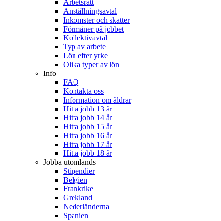
Arbetsrätt
Anställningsavtal
Inkomster och skatter
Förmåner på jobbet
Kollektivavtal
Typ av arbete
Lön efter yrke
Olika typer av lön
Info
FAQ
Kontakta oss
Information om åldrar
Hitta jobb 13 år
Hitta jobb 14 år
Hitta jobb 15 år
Hitta jobb 16 år
Hitta jobb 17 år
Hitta jobb 18 år
Jobba utomlands
Stipendier
Belgien
Frankrike
Grekland
Nederländerna
Spanien