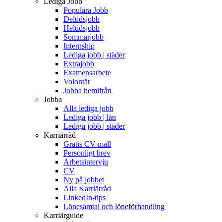
Lediga Jobb
Populära Jobb
Deltidsjobb
Heltidsjobb
Sommarjobb
Internship
Lediga jobb | städer
Extrajobb
Examensarbete
Volontär
Jobba hemifrån
Jobba
Alla lediga jobb
Lediga jobb | län
Lediga jobb | städer
Karriärråd
Gratis CV-mall
Personligt brev
Arbetsintervju
CV
Ny på jobbet
Alla Karriärråd
LinkedIn-tips
Lönesamtal och löneförhandling
Karriärguide