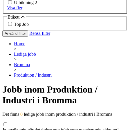
Utbildning
2
Visa fler
Etikett
Top Job
Rensa filter
Använd filter
Home
>
Lediga jobb
>
Bromma
>
Produktion / Industri
Jobb inom Produktion /
Industri i Bromma
Det finns
0
lediga jobb inom produktion / industri i Bromma .
Ja, maila mig när det dyker upp jobb som matchar min sökning!