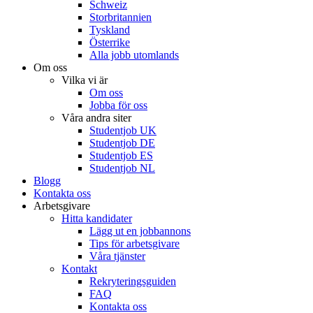
Schweiz
Storbritannien
Tyskland
Österrike
Alla jobb utomlands
Om oss
Vilka vi är
Om oss
Jobba för oss
Våra andra siter
Studentjob UK
Studentjob DE
Studentjob ES
Studentjob NL
Blogg
Kontakta oss
Arbetsgivare
Hitta kandidater
Lägg ut en jobbannons
Tips för arbetsgivare
Våra tjänster
Kontakt
Rekryteringsguiden
FAQ
Kontakta oss