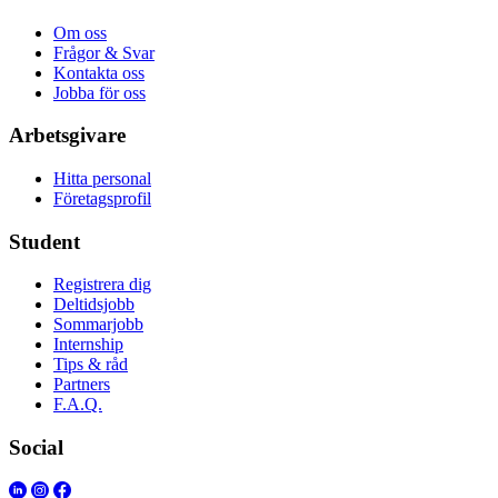
Om oss
Frågor & Svar
Kontakta oss
Jobba för oss
Arbetsgivare
Hitta personal
Företagsprofil
Student
Registrera dig
Deltidsjobb
Sommarjobb
Internship
Tips & råd
Partners
F.A.Q.
Social