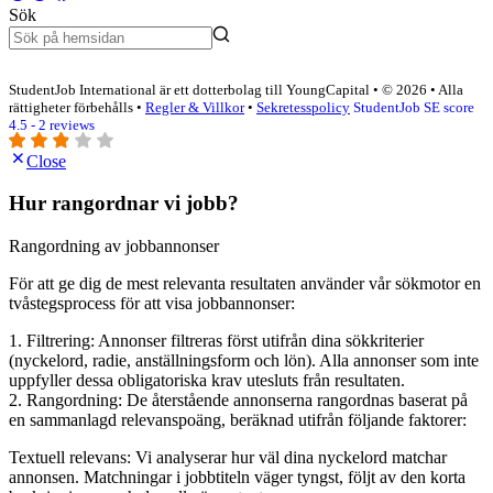
Sök
StudentJob International är ett dotterbolag till YoungCapital • © 2026 • Alla
rättigheter förbehålls •
Regler & Villkor
•
Sekretesspolicy
StudentJob SE score
4.5 - 2 reviews
Close
Hur rangordnar vi jobb?
Rangordning av jobbannonser
För att ge dig de mest relevanta resultaten använder vår sökmotor en
tvåstegsprocess för att visa jobbannonser:
1. Filtrering: Annonser filtreras först utifrån dina sökkriterier
(nyckelord, radie, anställningsform och lön). Alla annonser som inte
uppfyller dessa obligatoriska krav utesluts från resultaten.
2. Rangordning: De återstående annonserna rangordnas baserat på
en sammanlagd relevanspoäng, beräknad utifrån följande faktorer:
Textuell relevans: Vi analyserar hur väl dina nyckelord matchar
annonsen. Matchningar i jobbtiteln väger tyngst, följt av den korta