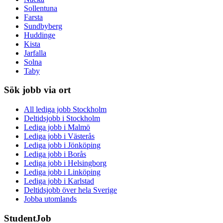
Sollentuna
Farsta
Sundbyberg
Huddinge
Kista
Jarfalla
Solna
Taby
Sök jobb via ort
All lediga jobb Stockholm
Deltidsjobb i Stockholm
Lediga jobb i Malmö
Lediga jobb i Västerås
Lediga jobb i Jönköping
Lediga jobb i Borås
Lediga jobb i Helsingborg
Lediga jobb i Linköping
Lediga jobb i Karlstad
Deltidsjobb över hela Sverige
Jobba utomlands
StudentJob