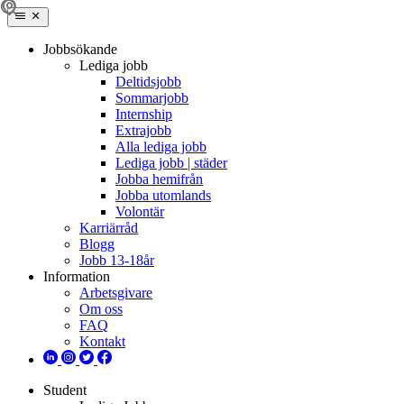
Jobbsökande
Lediga jobb
Deltidsjobb
Sommarjobb
Internship
Extrajobb
Alla lediga jobb
Lediga jobb | städer
Jobba hemifrån
Jobba utomlands
Volontär
Karriärråd
Blogg
Jobb 13-18år
Information
Arbetsgivare
Om oss
FAQ
Kontakt
Student