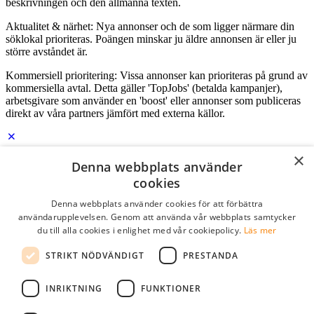
beskrivningen och den allmänna texten.
Aktualitet & närhet: Nya annonser och de som ligger närmare din
söklokal prioriteras. Poängen minskar ju äldre annonsen är eller ju
större avståndet är.
Kommersiell prioritering: Vissa annonser kan prioriteras på grund av
kommersiella avtal. Detta gäller 'TopJobs' (betalda kampanjer),
arbetsgivare som använder en 'boost' eller annonser som publiceras
direkt av våra partners jämfört med externa källor.
×
Logga in som företag
Denna webbplats använder
cookies
E-post
*
Denna webbplats använder cookies för att förbättra
användarupplevelsen. Genom att använda vår webbplats samtycker
du till alla cookies i enlighet med vår cookiepolicy.
Läs mer
Lösenord
STRIKT NÖDVÄNDIGT
PRESTANDA
kom ihåg mig
glömt ditt lösenord?
logga in
INRIKTNING
FUNKTIONER