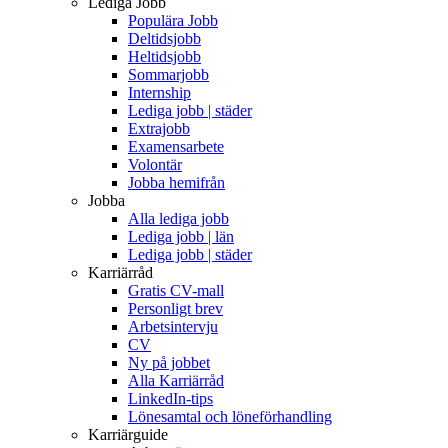
Lediga Jobb
Populära Jobb
Deltidsjobb
Heltidsjobb
Sommarjobb
Internship
Lediga jobb | städer
Extrajobb
Examensarbete
Volontär
Jobba hemifrån
Jobba
Alla lediga jobb
Lediga jobb | län
Lediga jobb | städer
Karriärråd
Gratis CV-mall
Personligt brev
Arbetsintervju
CV
Ny på jobbet
Alla Karriärråd
LinkedIn-tips
Lönesamtal och löneförhandling
Karriärguide