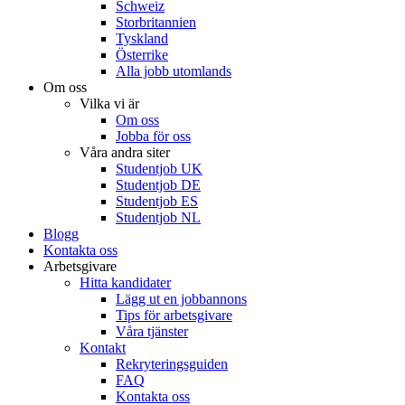
Schweiz
Storbritannien
Tyskland
Österrike
Alla jobb utomlands
Om oss
Vilka vi är
Om oss
Jobba för oss
Våra andra siter
Studentjob UK
Studentjob DE
Studentjob ES
Studentjob NL
Blogg
Kontakta oss
Arbetsgivare
Hitta kandidater
Lägg ut en jobbannons
Tips för arbetsgivare
Våra tjänster
Kontakt
Rekryteringsguiden
FAQ
Kontakta oss