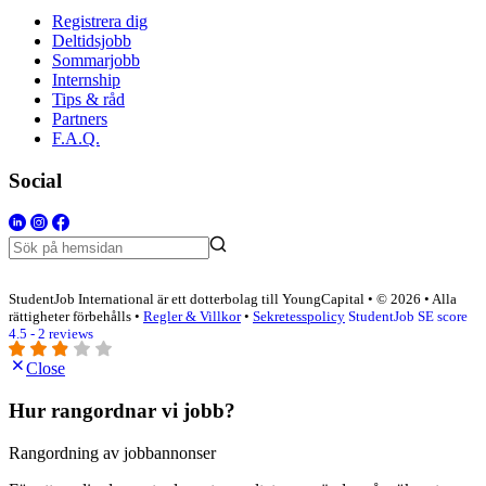
Registrera dig
Deltidsjobb
Sommarjobb
Internship
Tips & råd
Partners
F.A.Q.
Social
StudentJob International är ett dotterbolag till YoungCapital • © 2026 • Alla
rättigheter förbehålls •
Regler & Villkor
•
Sekretesspolicy
StudentJob SE score
4.5 - 2 reviews
Close
Hur rangordnar vi jobb?
Rangordning av jobbannonser