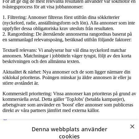
För att ge dig de mest relevanta resultaten använder vår sökmotor en
tvåstegsprocess för att visa jobbannonser:
1. Filtrering: Annonser filtreras först utifrån dina sökkriterier
(nyckelord, radie, anställningsform och lön). Alla annonser som inte
uppfyller dessa obligatoriska krav utesluts från resultaten.
2. Rangordning: De återstående annonserna rangordnas baserat på
en sammanlagd relevanspoäng, beräknad utifrån följande faktorer:
Textuell relevans: Vi analyserar hur väl dina nyckelord matchar
annonsen. Matchningar i jobbtiteln väger tyngst, följt av den korta
beskrivningen och den allmänna texten.
Aktualitet & närhet: Nya annonser och de som ligger närmare din
söklokal prioriteras. Poängen minskar ju äldre annonsen är eller ju
större avståndet är.
Kommersiell prioritering: Vissa annonser kan prioriteras på grund av
kommersiella avtal. Detta gäller 'TopJobs' (betalda kampanjer),
arbetsgivare som använder en 'boost' eller annonser som publiceras
direkt av våra partners jämfört med externa källor.
×
Denna webbplats använder
Logga in som företag
cookies