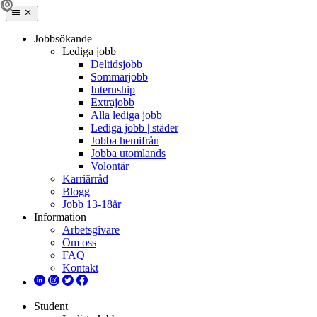
Jobbsökande
Lediga jobb
Deltidsjobb
Sommarjobb
Internship
Extrajobb
Alla lediga jobb
Lediga jobb | städer
Jobba hemifrån
Jobba utomlands
Volontär
Karriärråd
Blogg
Jobb 13-18år
Information
Arbetsgivare
Om oss
FAQ
Kontakt
Student