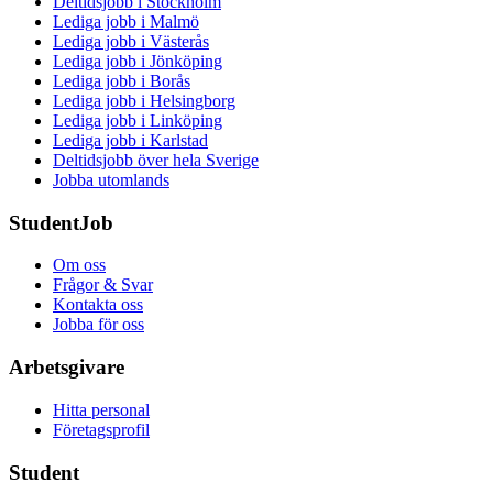
Deltidsjobb i Stockholm
Lediga jobb i Malmö
Lediga jobb i Västerås
Lediga jobb i Jönköping
Lediga jobb i Borås
Lediga jobb i Helsingborg
Lediga jobb i Linköping
Lediga jobb i Karlstad
Deltidsjobb över hela Sverige
Jobba utomlands
StudentJob
Om oss
Frågor & Svar
Kontakta oss
Jobba för oss
Arbetsgivare
Hitta personal
Företagsprofil
Student