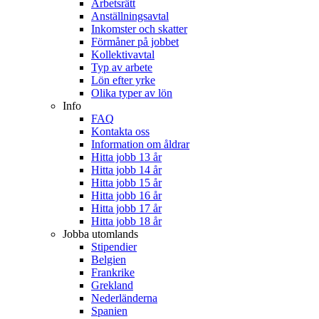
Arbetsrätt
Anställningsavtal
Inkomster och skatter
Förmåner på jobbet
Kollektivavtal
Typ av arbete
Lön efter yrke
Olika typer av lön
Info
FAQ
Kontakta oss
Information om åldrar
Hitta jobb 13 år
Hitta jobb 14 år
Hitta jobb 15 år
Hitta jobb 16 år
Hitta jobb 17 år
Hitta jobb 18 år
Jobba utomlands
Stipendier
Belgien
Frankrike
Grekland
Nederländerna
Spanien