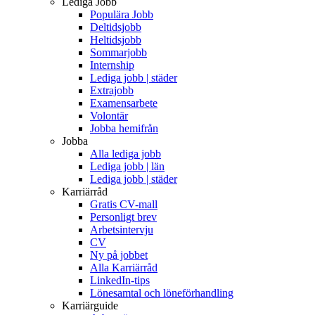
Lediga Jobb
Populära Jobb
Deltidsjobb
Heltidsjobb
Sommarjobb
Internship
Lediga jobb | städer
Extrajobb
Examensarbete
Volontär
Jobba hemifrån
Jobba
Alla lediga jobb
Lediga jobb | län
Lediga jobb | städer
Karriärråd
Gratis CV-mall
Personligt brev
Arbetsintervju
CV
Ny på jobbet
Alla Karriärråd
LinkedIn-tips
Lönesamtal och löneförhandling
Karriärguide