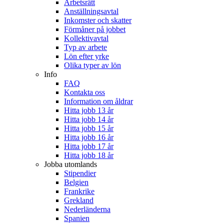
Arbetsrätt
Anställningsavtal
Inkomster och skatter
Förmåner på jobbet
Kollektivavtal
Typ av arbete
Lön efter yrke
Olika typer av lön
Info
FAQ
Kontakta oss
Information om åldrar
Hitta jobb 13 år
Hitta jobb 14 år
Hitta jobb 15 år
Hitta jobb 16 år
Hitta jobb 17 år
Hitta jobb 18 år
Jobba utomlands
Stipendier
Belgien
Frankrike
Grekland
Nederländerna
Spanien