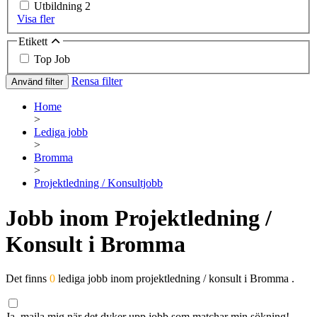
Utbildning
2
Visa fler
Etikett
Top Job
Rensa filter
Använd filter
Home
>
Lediga jobb
>
Bromma
>
Projektledning / Konsultjobb
Jobb inom Projektledning /
Konsult i Bromma
Det finns
0
lediga jobb inom projektledning / konsult i Bromma .
Ja, maila mig när det dyker upp jobb som matchar min sökning!