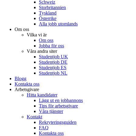
Schweiz
Storbritannien
Tyskland
Österrike
Alla jobb utomlands
Om oss
Vilka vi är
Om oss
Jobba för oss
Våra andra siter
Studentjob UK
Studentjob DE
Studentjob ES
Studentjob NL
Blogg
Kontakta oss
Arbetsgivare
Hitta kandidater
Lägg ut en jobbannons
Tips för arbetsgivare
Våra tjänster
Kontakt
Rekryteringsguiden
FAQ
Kontakta oss