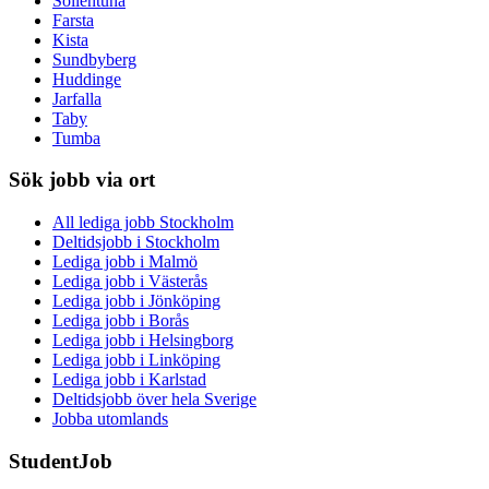
Sollentuna
Farsta
Kista
Sundbyberg
Huddinge
Jarfalla
Taby
Tumba
Sök jobb via ort
All lediga jobb Stockholm
Deltidsjobb i Stockholm
Lediga jobb i Malmö
Lediga jobb i Västerås
Lediga jobb i Jönköping
Lediga jobb i Borås
Lediga jobb i Helsingborg
Lediga jobb i Linköping
Lediga jobb i Karlstad
Deltidsjobb över hela Sverige
Jobba utomlands
StudentJob