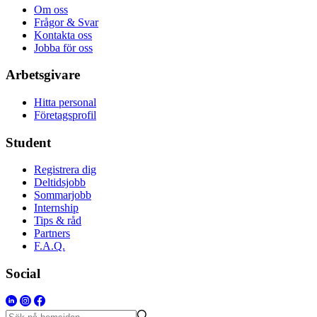
Om oss
Frågor & Svar
Kontakta oss
Jobba för oss
Arbetsgivare
Hitta personal
Företagsprofil
Student
Registrera dig
Deltidsjobb
Sommarjobb
Internship
Tips & råd
Partners
F.A.Q.
Social