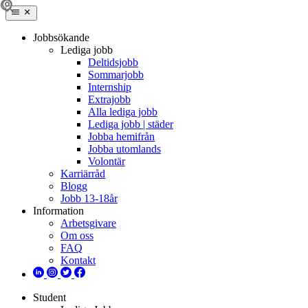
Jobbsökande
Lediga jobb
Deltidsjobb
Sommarjobb
Internship
Extrajobb
Alla lediga jobb
Lediga jobb | städer
Jobba hemifrån
Jobba utomlands
Volontär
Karriärråd
Blogg
Jobb 13-18år
Information
Arbetsgivare
Om oss
FAQ
Kontakt
Student