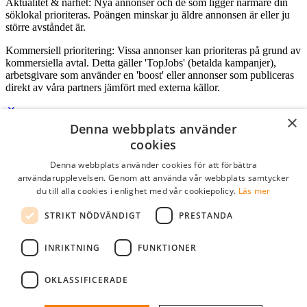
Aktualitet & närhet: Nya annonser och de som ligger närmare din
söklokal prioriteras. Poängen minskar ju äldre annonsen är eller ju
större avståndet är.
Kommersiell prioritering: Vissa annonser kan prioriteras på grund av
kommersiella avtal. Detta gäller 'TopJobs' (betalda kampanjer),
arbetsgivare som använder en 'boost' eller annonser som publiceras
direkt av våra partners jämfört med externa källor.
×
Denna webbplats använder
Logga in som företag
cookies
Denna webbplats använder cookies för att förbättra
E-post
*
användarupplevelsen. Genom att använda vår webbplats samtycker
du till alla cookies i enlighet med vår cookiepolicy.
Läs mer
Lösenord
STRIKT NÖDVÄNDIGT
PRESTANDA
kom ihåg mig
glömt ditt lösenord?
logga in
INRIKTNING
FUNKTIONER
Kostnadsfri företagsprofil
OKLASSIFICERADE
Om du har företagskonto hos StudentJob SE, kan du enkelt logga in