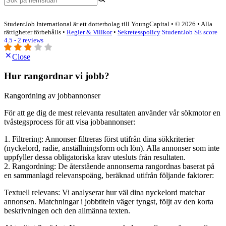
StudentJob International är ett dotterbolag till YoungCapital • © 2026 • Alla
rättigheter förbehålls •
Regler & Villkor
•
Sekretesspolicy
StudentJob SE score
4.5 - 2 reviews
Close
Hur rangordnar vi jobb?
Rangordning av jobbannonser
För att ge dig de mest relevanta resultaten använder vår sökmotor en
tvåstegsprocess för att visa jobbannonser:
1. Filtrering: Annonser filtreras först utifrån dina sökkriterier
(nyckelord, radie, anställningsform och lön). Alla annonser som inte
uppfyller dessa obligatoriska krav utesluts från resultaten.
2. Rangordning: De återstående annonserna rangordnas baserat på
en sammanlagd relevanspoäng, beräknad utifrån följande faktorer:
Textuell relevans: Vi analyserar hur väl dina nyckelord matchar
annonsen. Matchningar i jobbtiteln väger tyngst, följt av den korta
beskrivningen och den allmänna texten.