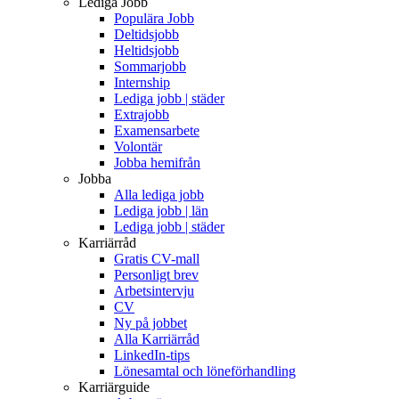
Lediga Jobb
Populära Jobb
Deltidsjobb
Heltidsjobb
Sommarjobb
Internship
Lediga jobb | städer
Extrajobb
Examensarbete
Volontär
Jobba hemifrån
Jobba
Alla lediga jobb
Lediga jobb | län
Lediga jobb | städer
Karriärråd
Gratis CV-mall
Personligt brev
Arbetsintervju
CV
Ny på jobbet
Alla Karriärråd
LinkedIn-tips
Lönesamtal och löneförhandling
Karriärguide