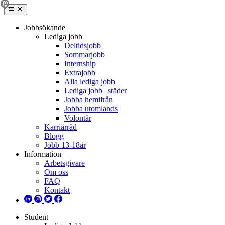
Jobbsökande
Lediga jobb
Deltidsjobb
Sommarjobb
Internship
Extrajobb
Alla lediga jobb
Lediga jobb | städer
Jobba hemifrån
Jobba utomlands
Volontär
Karriärråd
Blogg
Jobb 13-18år
Information
Arbetsgivare
Om oss
FAQ
Kontakt
Student