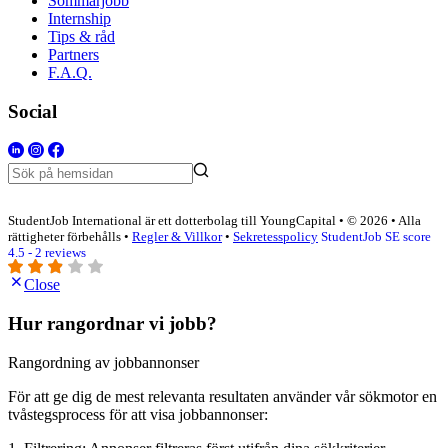
Sommarjobb
Internship
Tips & råd
Partners
F.A.Q.
Social
StudentJob International är ett dotterbolag till YoungCapital • © 2026 • Alla
rättigheter förbehålls •
Regler & Villkor
•
Sekretesspolicy
StudentJob SE score
4.5 - 2 reviews
Close
Hur rangordnar vi jobb?
Rangordning av jobbannonser
För att ge dig de mest relevanta resultaten använder vår sökmotor en
tvåstegsprocess för att visa jobbannonser: