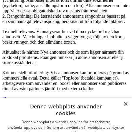
1. Filtrering: Annonser filtreras först utifrån dina sökkriterier
(nyckelord, radie, anställningsform och lön). Alla annonser som inte
uppfyller dessa obligatoriska krav utesluts från resultaten.
2. Rangordning: De återstående annonserna rangordnas baserat på
en sammanlagd relevanspoäng, beräknad utifrån följande faktorer:
Textuell relevans: Vi analyserar hur väl dina nyckelord matchar
annonsen. Matchningar i jobbtiteln väger tyngst, följt av den korta
beskrivningen och den allmänna texten.
Aktualitet & närhet: Nya annonser och de som ligger närmare din
söklokal prioriteras. Poängen minskar ju äldre annonsen är eller ju
större avståndet är.
Kommersiell prioritering: Vissa annonser kan prioriteras på grund av
kommersiella avtal. Detta gäller 'TopJobs' (betalda kampanjer),
arbetsgivare som använder en 'boost' eller annonser som publiceras
direkt av våra partners jämfört med externa källor.
×
Denna webbplats använder
Logga in som företag
cookies
Denna webbplats använder cookies för att förbättra
E-post
*
användarupplevelsen. Genom att använda vår webbplats samtycker