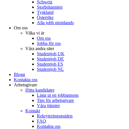
Schweiz
Storbritannien
Tyskland
Österrike
Alla jobb utomlands
Om oss
Vilka vi är
Om oss
Jobba för oss
Våra andra siter
Studentjob UK
Studentjob DE
Studentjob ES
Studentjob NL
Blogg
Kontakta oss
Arbetsgivare
Hitta kandidater
Lägg ut en jobbannons
Tips för arbetsgivare
Våra tjänster
Kontakt
Rekryteringsguiden
FAQ
Kontakta oss