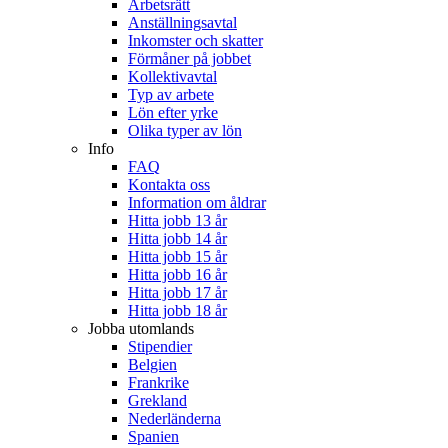
Arbetsrätt
Anställningsavtal
Inkomster och skatter
Förmåner på jobbet
Kollektivavtal
Typ av arbete
Lön efter yrke
Olika typer av lön
Info
FAQ
Kontakta oss
Information om åldrar
Hitta jobb 13 år
Hitta jobb 14 år
Hitta jobb 15 år
Hitta jobb 16 år
Hitta jobb 17 år
Hitta jobb 18 år
Jobba utomlands
Stipendier
Belgien
Frankrike
Grekland
Nederländerna
Spanien