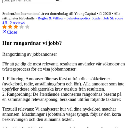
StudentJob International är ett dotterbolag till YoungCapital • © 2026 • Alla
rättigheter förbehålls •
Regler & Villkor
•
Sekretesspolicy
StudentJob SE score
4.5 - 2 reviews
Close
Hur rangordnar vi jobb?
Rangordning av jobbannonser
För att ge dig de mest relevanta resultaten använder vår sökmotor en
tvåstegsprocess för att visa jobbannonser:
1. Filtrering: Annonser filtreras först utifrån dina sökkriterier
(nyckelord, radie, anställningsform och lön). Alla annonser som inte
uppfyller dessa obligatoriska krav utesluts från resultaten.
2. Rangordning: De återstående annonserna rangordnas baserat på
en sammanlagd relevanspoäng, beräknad utifrån följande faktorer:
Textuell relevans: Vi analyserar hur väl dina nyckelord matchar
annonsen. Matchningar i jobbtiteln väger tyngst, följt av den korta
beskrivningen och den allmänna texten.