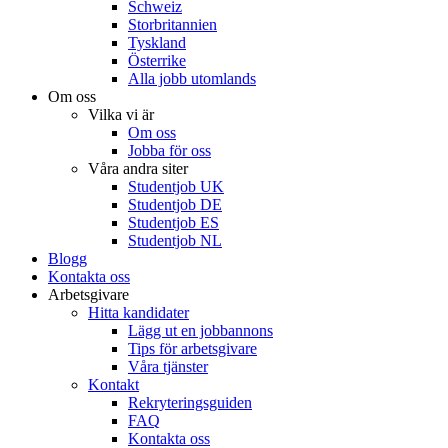
Schweiz
Storbritannien
Tyskland
Österrike
Alla jobb utomlands
Om oss
Vilka vi är
Om oss
Jobba för oss
Våra andra siter
Studentjob UK
Studentjob DE
Studentjob ES
Studentjob NL
Blogg
Kontakta oss
Arbetsgivare
Hitta kandidater
Lägg ut en jobbannons
Tips för arbetsgivare
Våra tjänster
Kontakt
Rekryteringsguiden
FAQ
Kontakta oss