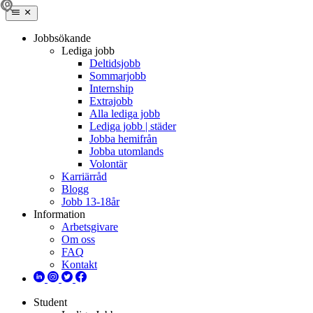
Jobbsökande
Lediga jobb
Deltidsjobb
Sommarjobb
Internship
Extrajobb
Alla lediga jobb
Lediga jobb | städer
Jobba hemifrån
Jobba utomlands
Volontär
Karriärråd
Blogg
Jobb 13-18år
Information
Arbetsgivare
Om oss
FAQ
Kontakt
Student