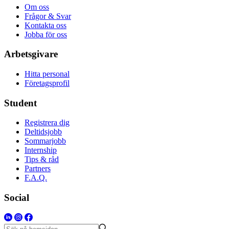
Om oss
Frågor & Svar
Kontakta oss
Jobba för oss
Arbetsgivare
Hitta personal
Företagsprofil
Student
Registrera dig
Deltidsjobb
Sommarjobb
Internship
Tips & råd
Partners
F.A.Q.
Social