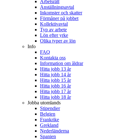
Arbetsrätt
Anställningsavtal
Inkomster och skatter
Förmåner på jobbet
Kollektivavtal
Typ av arbete
Lön efter yrke
Olika typer av lön
Info
FAQ
Kontakta oss
Information om åldrar
Hitta jobb 13 år
Hitta jobb 14 år
Hitta jobb 15 år
Hitta jobb 16 år
Hitta jobb 17 år
Hitta jobb 18 år
Jobba utomlands
Stipendier
Belgien
Frankrike
Grekland
Nederländerna
Spanien