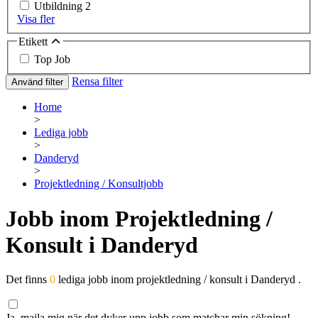
Utbildning
2
Visa fler
Etikett
Top Job
Rensa filter
Använd filter
Home
>
Lediga jobb
>
Danderyd
>
Projektledning / Konsultjobb
Jobb inom Projektledning /
Konsult i Danderyd
Det finns
0
lediga jobb inom projektledning / konsult i Danderyd .
Ja, maila mig när det dyker upp jobb som matchar min sökning!