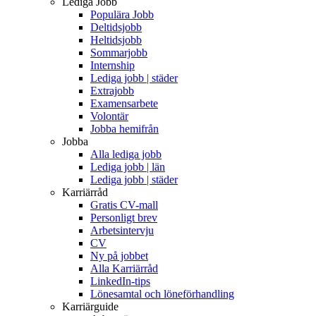
Lediga Jobb
Populära Jobb
Deltidsjobb
Heltidsjobb
Sommarjobb
Internship
Lediga jobb | städer
Extrajobb
Examensarbete
Volontär
Jobba hemifrån
Jobba
Alla lediga jobb
Lediga jobb | län
Lediga jobb | städer
Karriärråd
Gratis CV-mall
Personligt brev
Arbetsintervju
CV
Ny på jobbet
Alla Karriärråd
LinkedIn-tips
Lönesamtal och löneförhandling
Karriärguide