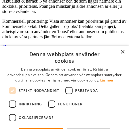
Aktualitet & närhet: Nya annonser och de som ligger närmare din
söklokal prioriteras. Poängen minskar ju äldre annonsen är eller ju
större avståndet är.
Kommersiell prioritering: Vissa annonser kan prioriteras på grund av
kommersiella avtal. Detta gäller 'TopJobs' (betalda kampanjer),
arbetsgivare som använder en 'boost' eller annonser som publiceras
direkt av våra partners jämfört med externa källor.
×
Denna webbplats använder
Logga in som företag
cookies
Denna webbplats använder cookies för att förbättra
E-post
*
användarupplevelsen. Genom att använda vår webbplats samtycker
du till alla cookies i enlighet med vår cookiepolicy.
Läs mer
Lösenord
STRIKT NÖDVÄNDIGT
PRESTANDA
kom ihåg mig
glömt ditt lösenord?
logga in
INRIKTNING
FUNKTIONER
Kostnadsfri företagsprofil
OKLASSIFICERADE
Om du har företagskonto hos StudentJob SE, kan du enkelt logga in