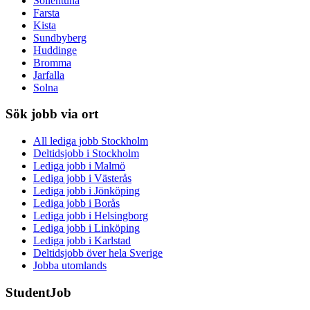
Sollentuna
Farsta
Kista
Sundbyberg
Huddinge
Bromma
Jarfalla
Solna
Sök jobb via ort
All lediga jobb Stockholm
Deltidsjobb i Stockholm
Lediga jobb i Malmö
Lediga jobb i Västerås
Lediga jobb i Jönköping
Lediga jobb i Borås
Lediga jobb i Helsingborg
Lediga jobb i Linköping
Lediga jobb i Karlstad
Deltidsjobb över hela Sverige
Jobba utomlands
StudentJob