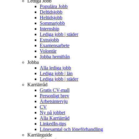
Lediga Jobb
Populära Jobb
Deltidsjobb
Heltidsjobb
Sommarjobb
Internship
Lediga jobb | städer
Extrajobb
Examensarbete
Volontär
Jobba hemifrån
Jobba
Alla lediga jobb
Lediga jobb | län
Lediga jobb | städer
Karriärråd
Gratis CV-mall
Personligt brev
Arbetsintervju
CV
Ny på jobbet
Alla Karriärråd
LinkedIn-tips
Lönesamtal och löneförhandling
Karriärguide