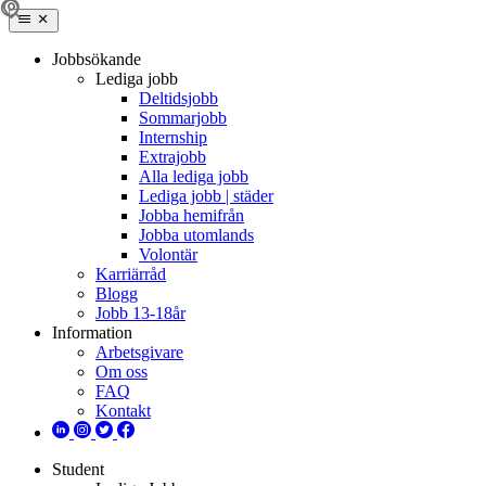
Jobbsökande
Lediga jobb
Deltidsjobb
Sommarjobb
Internship
Extrajobb
Alla lediga jobb
Lediga jobb | städer
Jobba hemifrån
Jobba utomlands
Volontär
Karriärråd
Blogg
Jobb 13-18år
Information
Arbetsgivare
Om oss
FAQ
Kontakt
Student