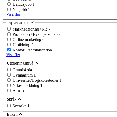
Deltidsjobb
1
Nattjobb
1
Visa fler
Typ av arbete
Marknadsföring / PR
7
Promotion / Eventpersonal
6
Online marketing
6
Utbildning
2
Kontor / Administration
1
Visa fler
Utbildningsnivå
Grundskola
1
Gymnasium
1
Universitet/Högskolestudier
1
Yrkesutbildning
1
Annan
1
Språk
Svenska
1
Etikett