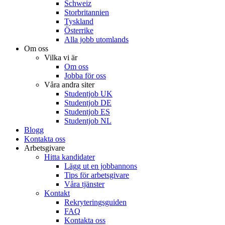
Schweiz
Storbritannien
Tyskland
Österrike
Alla jobb utomlands
Om oss
Vilka vi är
Om oss
Jobba för oss
Våra andra siter
Studentjob UK
Studentjob DE
Studentjob ES
Studentjob NL
Blogg
Kontakta oss
Arbetsgivare
Hitta kandidater
Lägg ut en jobbannons
Tips för arbetsgivare
Våra tjänster
Kontakt
Rekryteringsguiden
FAQ
Kontakta oss