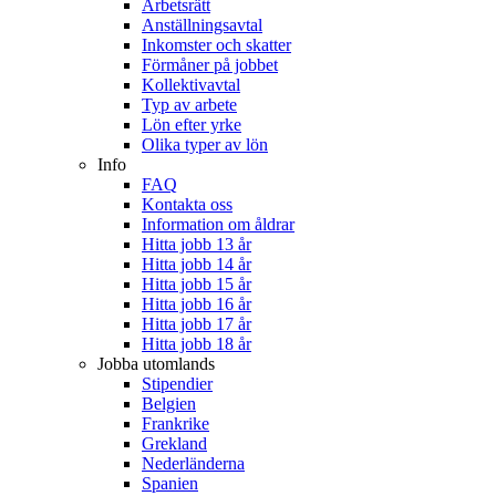
Arbetsrätt
Anställningsavtal
Inkomster och skatter
Förmåner på jobbet
Kollektivavtal
Typ av arbete
Lön efter yrke
Olika typer av lön
Info
FAQ
Kontakta oss
Information om åldrar
Hitta jobb 13 år
Hitta jobb 14 år
Hitta jobb 15 år
Hitta jobb 16 år
Hitta jobb 17 år
Hitta jobb 18 år
Jobba utomlands
Stipendier
Belgien
Frankrike
Grekland
Nederländerna
Spanien