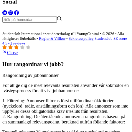
Social
StudentJob International är ett dotterbolag till YoungCapital • © 2026 • Alla
rättigheter förbehålls •
Regler & Villkor
•
Sekretesspolicy
StudentJob SE score
4.5 - 2 reviews
Close
Hur rangordnar vi jobb?
Rangordning av jobbannonser
För att ge dig de mest relevanta resultaten använder vår sökmotor en
tvåstegsprocess för att visa jobbannonser:
1. Filtrering: Annonser filtreras först utifrån dina sökkriterier
(nyckelord, radie, anställningsform och lön). Alla annonser som inte
uppfyller dessa obligatoriska krav utesluts från resultaten.
2. Rangordning: De återstående annonserna rangordnas baserat på
en sammanlagd relevanspoäng, beräknad utifrån följande faktorer:
Textuell relevans: Vi analyserar hur väl dina nyckelord matchar