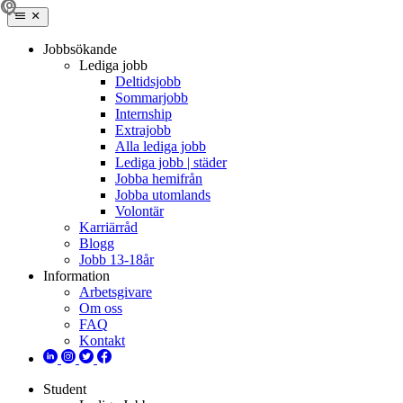
Jobbsökande
Lediga jobb
Deltidsjobb
Sommarjobb
Internship
Extrajobb
Alla lediga jobb
Lediga jobb | städer
Jobba hemifrån
Jobba utomlands
Volontär
Karriärråd
Blogg
Jobb 13-18år
Information
Arbetsgivare
Om oss
FAQ
Kontakt
Student