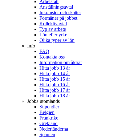
Arbetsrätt
Anställningsavtal
Inkomster och skatter
Förmåner på jobbet
Kollektivavtal
Typ av arbete
Lön efter yrke
Olika typer av lön
Info
FAQ
Kontakta oss
Information om åldrar
Hitta jobb 13 år
Hitta jobb 14 år
Hitta jobb 15 år
Hitta jobb 16 år
Hitta jobb 17 år
Hitta jobb 18 år
Jobba utomlands
Stipendier
Belgien
Frankrike
Grekland
Nederländerna
Spanien