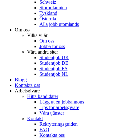
Schweiz
Storbritannien
Tyskland
Österrike
Alla jobb utomlands
Om oss
Vilka vi är
Om oss
Jobba för oss
Våra andra siter
Studentjob UK
Studentjob DE
Studentjob ES
Studentjob NL
Blogg
Kontakta oss
Arbetsgivare
Hitta kandidater
Lägg ut en jobbannons
Tips för arbetsgivare
Våra tjänster
Kontakt
Rekryteringsguiden
FAQ
Kontakta oss