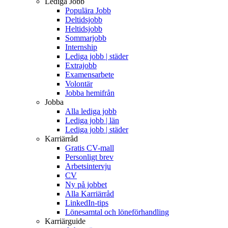
Lediga Jobb
Populära Jobb
Deltidsjobb
Heltidsjobb
Sommarjobb
Internship
Lediga jobb | städer
Extrajobb
Examensarbete
Volontär
Jobba hemifrån
Jobba
Alla lediga jobb
Lediga jobb | län
Lediga jobb | städer
Karriärråd
Gratis CV-mall
Personligt brev
Arbetsintervju
CV
Ny på jobbet
Alla Karriärråd
LinkedIn-tips
Lönesamtal och löneförhandling
Karriärguide