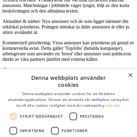
annonsen. Matchningar i jobbtiteln väger tyngst, följt av den korta
beskrivningen och den allmänna texten.
Aktualitet & närhet: Nya annonser och de som ligger närmare din
söklokal prioriteras. Poängen minskar ju äldre annonsen är eller ju
större avståndet är.
Kommersiell prioritering: Vissa annonser kan prioriteras på grund av
kommersiella avtal. Detta gäller 'TopJobs' (betalda kampanjer),
arbetsgivare som använder en 'boost' eller annonser som publiceras
direkt av våra partners jämfört med externa källor.
×
Denna webbplats använder
Logga in som företag
cookies
Denna webbplats använder cookies för att förbättra
E-post
*
användarupplevelsen. Genom att använda vår webbplats samtycker
du till alla cookies i enlighet med vår cookiepolicy.
Läs mer
Lösenord
STRIKT NÖDVÄNDIGT
PRESTANDA
kom ihåg mig
glömt ditt lösenord?
logga in
INRIKTNING
FUNKTIONER