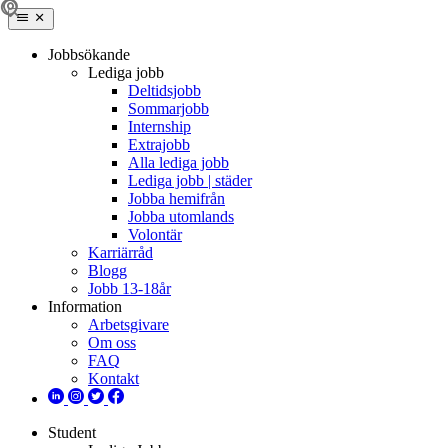
Jobbsökande
Lediga jobb
Deltidsjobb
Sommarjobb
Internship
Extrajobb
Alla lediga jobb
Lediga jobb | städer
Jobba hemifrån
Jobba utomlands
Volontär
Karriärråd
Blogg
Jobb 13-18år
Information
Arbetsgivare
Om oss
FAQ
Kontakt
Student