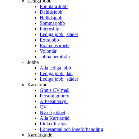
Lediga Jobb
Populära Jobb
Deltidsjobb
Heltidsjobb
Sommarjobb
Internship
Lediga jobb | städer
Extrajobb
Examensarbete
Volontär
Jobba hemifrån
Jobba
Alla lediga jobb
Lediga jobb | län
Lediga jobb | städer
Karriärråd
Gratis CV-mall
Personligt brev
Arbetsintervju
CV
Ny på jobbet
Alla Karriärråd
LinkedIn-tips
Lönesamtal och löneförhandling
Karriärguide