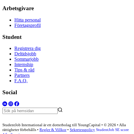
Arbetsgivare
Hitta personal
Företagsprofil
Student
Registrera dig
Deltidsjobb
Sommarjobb
Internship
Tips & råd
Partners
F.A.Q.
Social
StudentJob International är ett dotterbolag till YoungCapital • © 2026 • Alla
rättigheter förbehålls •
Regler & Villkor
•
Sekretesspolicy
StudentJob SE score