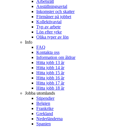
Arbetsrätt
Anställningsavtal
Inkomster och skatter
Förmåner på jobbet
Kollektivavtal
Typ av arbete
Lön efter yrke
Olika typer av lön
Info
FAQ
Kontakta oss
Information om åldrar
Hitta jobb 13 år
Hitta jobb 14 år
Hitta jobb 15 år
Hitta jobb 16 år
Hitta jobb 17 år
Hitta jobb 18 år
Jobba utomlands
Stipendier
Belgien
Frankrike
Grekland
Nederländerna
Spanien