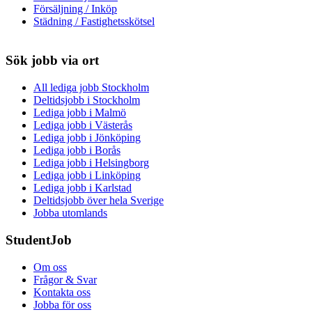
Försäljning / Inköp
Städning / Fastighetsskötsel
Sök jobb via ort
All lediga jobb Stockholm
Deltidsjobb i Stockholm
Lediga jobb i Malmö
Lediga jobb i Västerås
Lediga jobb i Jönköping
Lediga jobb i Borås
Lediga jobb i Helsingborg
Lediga jobb i Linköping
Lediga jobb i Karlstad
Deltidsjobb över hela Sverige
Jobba utomlands
StudentJob
Om oss
Frågor & Svar
Kontakta oss
Jobba för oss