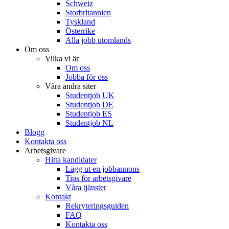
Schweiz
Storbritannien
Tyskland
Österrike
Alla jobb utomlands
Om oss
Vilka vi är
Om oss
Jobba för oss
Våra andra siter
Studentjob UK
Studentjob DE
Studentjob ES
Studentjob NL
Blogg
Kontakta oss
Arbetsgivare
Hitta kandidater
Lägg ut en jobbannons
Tips för arbetsgivare
Våra tjänster
Kontakt
Rekryteringsguiden
FAQ
Kontakta oss