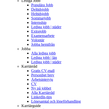
Lediga Jobb
Populära Jobb
Deltidsjobb
Heltidsjobb
Sommarjobb
Internship
Lediga jobb | städer
Extrajobb
Examensarbete
Volontär
Jobba hemifrån
Jobba
Alla lediga jobb
Lediga jobb | län
Lediga jobb | städer
Karriärråd
Gratis CV-mall
Personligt brev
Arbetsintervju
CV
Ny på jobbet
Alla Karriärråd
LinkedIn-tips
Lönesamtal och löneförhandling
Karriärguide