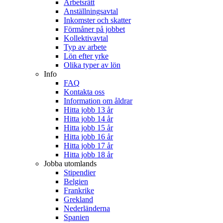
Arbetsrätt
Anställningsavtal
Inkomster och skatter
Förmåner på jobbet
Kollektivavtal
Typ av arbete
Lön efter yrke
Olika typer av lön
Info
FAQ
Kontakta oss
Information om åldrar
Hitta jobb 13 år
Hitta jobb 14 år
Hitta jobb 15 år
Hitta jobb 16 år
Hitta jobb 17 år
Hitta jobb 18 år
Jobba utomlands
Stipendier
Belgien
Frankrike
Grekland
Nederländerna
Spanien