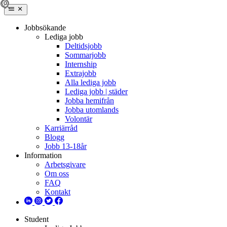
Jobbsökande
Lediga jobb
Deltidsjobb
Sommarjobb
Internship
Extrajobb
Alla lediga jobb
Lediga jobb | städer
Jobba hemifrån
Jobba utomlands
Volontär
Karriärråd
Blogg
Jobb 13-18år
Information
Arbetsgivare
Om oss
FAQ
Kontakt
Student