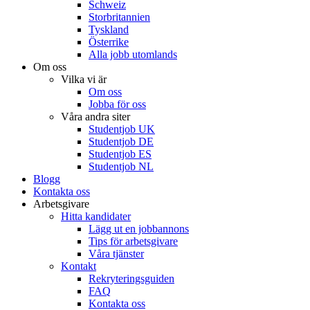
Schweiz
Storbritannien
Tyskland
Österrike
Alla jobb utomlands
Om oss
Vilka vi är
Om oss
Jobba för oss
Våra andra siter
Studentjob UK
Studentjob DE
Studentjob ES
Studentjob NL
Blogg
Kontakta oss
Arbetsgivare
Hitta kandidater
Lägg ut en jobbannons
Tips för arbetsgivare
Våra tjänster
Kontakt
Rekryteringsguiden
FAQ
Kontakta oss