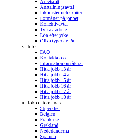
Arbetsrätt
Anställningsavtal
Inkomster och skatter
Förmåner på jobbet
Kollektivavtal
Typ av arbete
Lön efter yrke
Olika typer av lön
Info
FAQ
Kontakta oss
Information om åldrar
Hitta jobb 13 år
Hitta jobb 14 år
Hitta jobb 15 år
Hitta jobb 16 år
Hitta jobb 17 år
Hitta jobb 18 år
Jobba utomlands
Stipendier
Belgien
Frankrike
Grekland
Nederländerna
Spanien