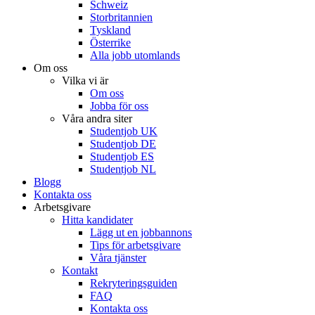
Schweiz
Storbritannien
Tyskland
Österrike
Alla jobb utomlands
Om oss
Vilka vi är
Om oss
Jobba för oss
Våra andra siter
Studentjob UK
Studentjob DE
Studentjob ES
Studentjob NL
Blogg
Kontakta oss
Arbetsgivare
Hitta kandidater
Lägg ut en jobbannons
Tips för arbetsgivare
Våra tjänster
Kontakt
Rekryteringsguiden
FAQ
Kontakta oss