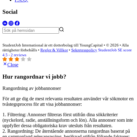
Social
StudentJob International är ett dotterbolag till YoungCapital • © 2026 • Alla
rättigheter förbehålls •
Regler & Villkor
•
Sekretesspolicy
StudentJob SE score
4.5 - 2 reviews
Close
Hur rangordnar vi jobb?
Rangordning av jobbannonser
För att ge dig de mest relevanta resultaten använder vår sökmotor en
tvåstegsprocess för att visa jobbannonser:
1. Filtrering: Annonser filtreras först utifrån dina sökkriterier
(nyckelord, radie, anställningsform och lön). Alla annonser som inte
uppfyller dessa obligatoriska krav utesluts från resultaten.
2. Rangordning: De återstående annonserna rangordnas baserat på
en sammanlagd relevanspoäng, beräknad utifrån följande faktorer: