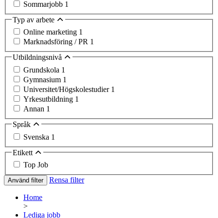
Sommarjobb
1
Typ av arbete
Online marketing
1
Marknadsföring / PR
1
Utbildningsnivå
Grundskola
1
Gymnasium
1
Universitet/Högskolestudier
1
Yrkesutbildning
1
Annan
1
Språk
Svenska
1
Etikett
Top Job
Rensa filter
Använd filter
Home
>
Lediga jobb