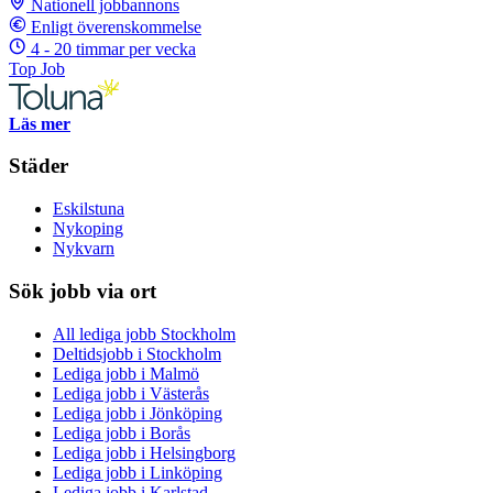
Nationell jobbannons
Enligt överenskommelse
4 - 20 timmar per vecka
Top Job
Läs mer
Städer
Eskilstuna
Nykoping
Nykvarn
Sök jobb via ort
All lediga jobb Stockholm
Deltidsjobb i Stockholm
Lediga jobb i Malmö
Lediga jobb i Västerås
Lediga jobb i Jönköping
Lediga jobb i Borås
Lediga jobb i Helsingborg
Lediga jobb i Linköping
Lediga jobb i Karlstad