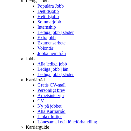
Lediga Jobb
Populära Jobb
Deltidsjobb
Heltidsjobb
Sommarjobb
Internship
Lediga jobb | städer
Extrajobb
Examensarbete
Volontär
Jobba hemifrån
Jobba
Alla lediga jobb
Lediga jobb | län
Lediga jobb | städer
Karriärråd
Gratis CV-mall
Personligt brev
Arbetsintervju
CV
Ny på jobbet
Alla Karriärråd
LinkedIn-tips
Lönesamtal och löneförhandling
Karriärguide