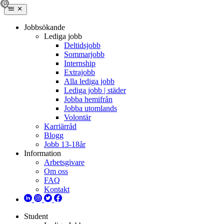
Jobbsökande
Lediga jobb
Deltidsjobb
Sommarjobb
Internship
Extrajobb
Alla lediga jobb
Lediga jobb | städer
Jobba hemifrån
Jobba utomlands
Volontär
Karriärråd
Blogg
Jobb 13-18år
Information
Arbetsgivare
Om oss
FAQ
Kontakt
Student