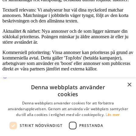
Textuell relevans: Vi analyserar hur väl dina nyckelord matchar
annonsen. Matchningar i jobbtiteln väger tyngst, följt av den korta
beskrivningen och den allmänna texten.
Aktualitet & närhet: Nya annonser och de som ligger närmare din
söklokal prioriteras. Poängen minskar ju äldre annonsen är eller ju
större avståndet är.
Kommersiell prioritering: Vissa annonser kan prioriteras på grund av
kommersiella avtal. Detta gäller 'TopJobs' (betalda kampanjer),
arbetsgivare som använder en 'boost' eller annonser som publiceras
direkt av våra partners jämfört med externa källor.
×
Denna webbplats använder
Logga in som företag
cookies
Denna webbplats använder cookies för att förbättra
E-post
*
användarupplevelsen. Genom att använda vår webbplats samtycker
du till alla cookies i enlighet med vår cookiepolicy.
Läs mer
Lösenord
STRIKT NÖDVÄNDIGT
PRESTANDA
kom ihåg mig
glömt ditt lösenord?