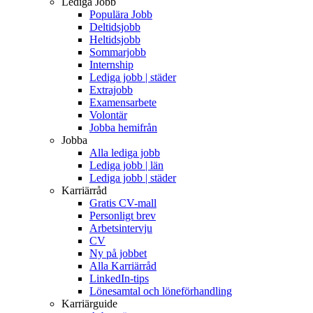
Lediga Jobb
Populära Jobb
Deltidsjobb
Heltidsjobb
Sommarjobb
Internship
Lediga jobb | städer
Extrajobb
Examensarbete
Volontär
Jobba hemifrån
Jobba
Alla lediga jobb
Lediga jobb | län
Lediga jobb | städer
Karriärråd
Gratis CV-mall
Personligt brev
Arbetsintervju
CV
Ny på jobbet
Alla Karriärråd
LinkedIn-tips
Lönesamtal och löneförhandling
Karriärguide