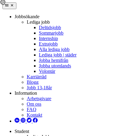
Jobbsökande
Lediga jobb
Deltidsjobb
Sommarjobb
Internship
Extrajobb
Alla lediga jobb
Lediga jobb | städer
Jobba hemifrån
Jobba utomlands
Volontär
Karriärråd
Blogg
Jobb 13-18år
Information
Arbetsgivare
Om oss
FAQ
Kontakt
Student