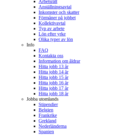
Arbetsrätt
Anställningsavtal
Inkomster och skatter
Förmåner på jobbet
Kollektivavtal
Typ av arbete
Lön efter yrke
Olika typer av lön
Info
FAQ
Kontakta oss
Information om åldrar
Hitta jobb 13 år
Hitta jobb 14 år
Hitta jobb 15 år
Hitta jobb 16 år
Hitta jobb 17 år
Hitta jobb 18 år
Jobba utomlands
Stipendier
Belgien
Frankrike
Grekland
Nederländerna
Spanien