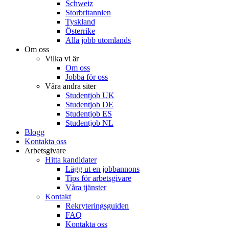
Schweiz
Storbritannien
Tyskland
Österrike
Alla jobb utomlands
Om oss
Vilka vi är
Om oss
Jobba för oss
Våra andra siter
Studentjob UK
Studentjob DE
Studentjob ES
Studentjob NL
Blogg
Kontakta oss
Arbetsgivare
Hitta kandidater
Lägg ut en jobbannons
Tips för arbetsgivare
Våra tjänster
Kontakt
Rekryteringsguiden
FAQ
Kontakta oss