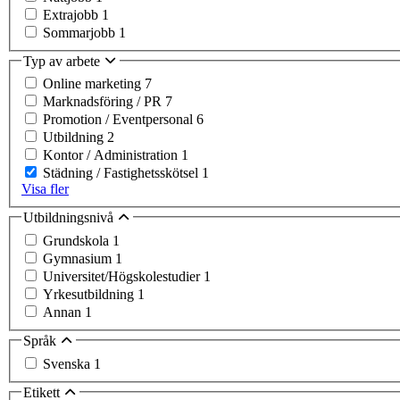
Extrajobb
1
Sommarjobb
1
Typ av arbete
Online marketing
7
Marknadsföring / PR
7
Promotion / Eventpersonal
6
Utbildning
2
Kontor / Administration
1
Städning / Fastighetsskötsel
1
Visa fler
Utbildningsnivå
Grundskola
1
Gymnasium
1
Universitet/Högskolestudier
1
Yrkesutbildning
1
Annan
1
Språk
Svenska
1
Etikett