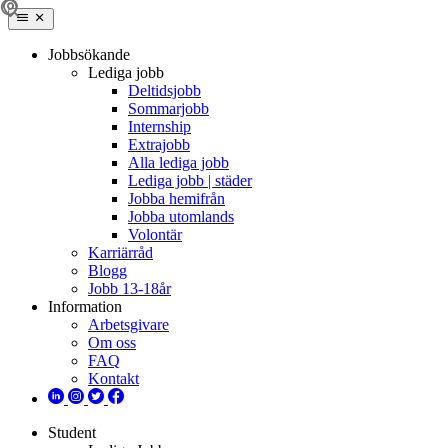
Jobbsökande
Lediga jobb
Deltidsjobb
Sommarjobb
Internship
Extrajobb
Alla lediga jobb
Lediga jobb | städer
Jobba hemifrån
Jobba utomlands
Volontär
Karriärråd
Blogg
Jobb 13-18år
Information
Arbetsgivare
Om oss
FAQ
Kontakt
Student