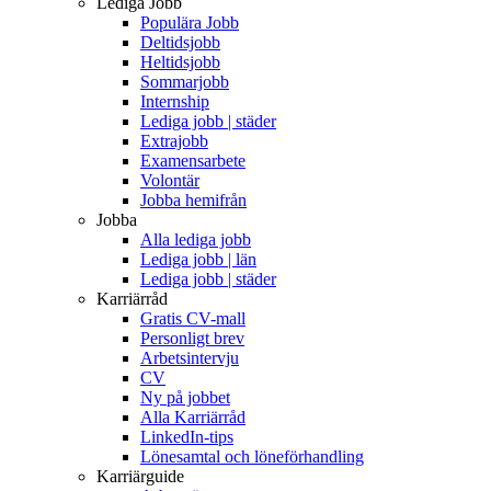
Lediga Jobb
Populära Jobb
Deltidsjobb
Heltidsjobb
Sommarjobb
Internship
Lediga jobb | städer
Extrajobb
Examensarbete
Volontär
Jobba hemifrån
Jobba
Alla lediga jobb
Lediga jobb | län
Lediga jobb | städer
Karriärråd
Gratis CV-mall
Personligt brev
Arbetsintervju
CV
Ny på jobbet
Alla Karriärråd
LinkedIn-tips
Lönesamtal och löneförhandling
Karriärguide