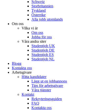
Schweiz
Storbritannien
Tyskland
Österrike
Alla jobb utomlands
Om oss
Vilka vi är
Om oss
Jobba för oss
Våra andra siter
Studentjob UK
Studentjob DE
Studentjob ES
Studentjob NL
Blogg
Kontakta oss
Arbetsgivare
Hitta kandidater
Lägg ut en jobbannons
Tips för arbetsgivare
Våra tjänster
Kontakt
Rekryteringsguiden
FAQ
Kontakta oss