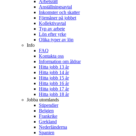
Arbetsrätt
Anställningsavtal
Inkomster och skatter
Förmåner på jobbet
Kollektivavtal
Typ av arbete
Lön efter yrke
Olika typer av lön
Info
FAQ
Kontakta oss
Information om åldrar
Hitta jobb 13 år
Hitta jobb 14 år
Hitta jobb 15 år
Hitta jobb 16 år
Hitta jobb 17 år
Hitta jobb 18 år
Jobba utomlands
Stipendier
Belgien
Frankrike
Grekland
Nederländerna
Spanien