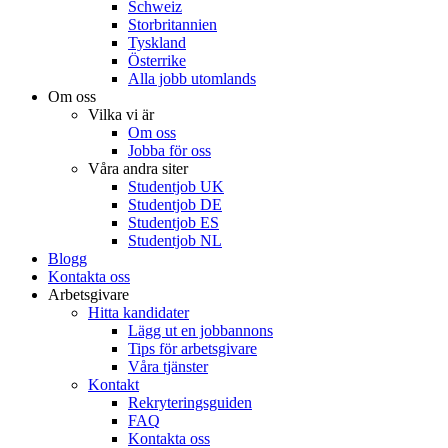
Schweiz
Storbritannien
Tyskland
Österrike
Alla jobb utomlands
Om oss
Vilka vi är
Om oss
Jobba för oss
Våra andra siter
Studentjob UK
Studentjob DE
Studentjob ES
Studentjob NL
Blogg
Kontakta oss
Arbetsgivare
Hitta kandidater
Lägg ut en jobbannons
Tips för arbetsgivare
Våra tjänster
Kontakt
Rekryteringsguiden
FAQ
Kontakta oss