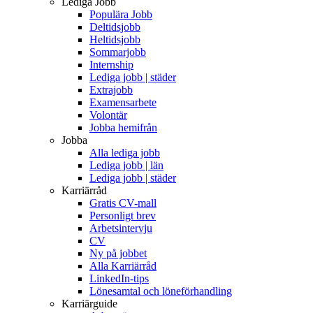
Lediga Jobb
Populära Jobb
Deltidsjobb
Heltidsjobb
Sommarjobb
Internship
Lediga jobb | städer
Extrajobb
Examensarbete
Volontär
Jobba hemifrån
Jobba
Alla lediga jobb
Lediga jobb | län
Lediga jobb | städer
Karriärråd
Gratis CV-mall
Personligt brev
Arbetsintervju
CV
Ny på jobbet
Alla Karriärråd
LinkedIn-tips
Lönesamtal och löneförhandling
Karriärguide