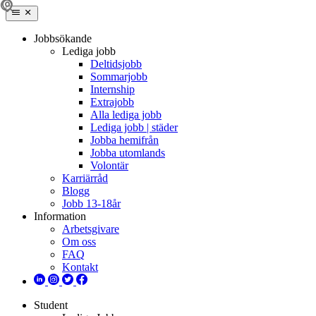
Jobbsökande
Lediga jobb
Deltidsjobb
Sommarjobb
Internship
Extrajobb
Alla lediga jobb
Lediga jobb | städer
Jobba hemifrån
Jobba utomlands
Volontär
Karriärråd
Blogg
Jobb 13-18år
Information
Arbetsgivare
Om oss
FAQ
Kontakt
Student