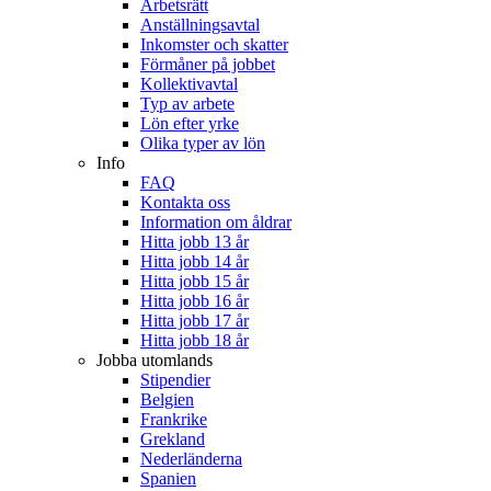
Arbetsrätt
Anställningsavtal
Inkomster och skatter
Förmåner på jobbet
Kollektivavtal
Typ av arbete
Lön efter yrke
Olika typer av lön
Info
FAQ
Kontakta oss
Information om åldrar
Hitta jobb 13 år
Hitta jobb 14 år
Hitta jobb 15 år
Hitta jobb 16 år
Hitta jobb 17 år
Hitta jobb 18 år
Jobba utomlands
Stipendier
Belgien
Frankrike
Grekland
Nederländerna
Spanien