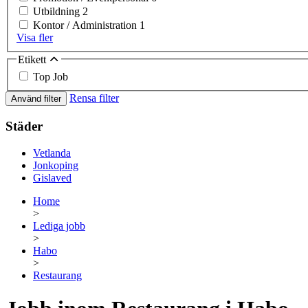
Utbildning
2
Kontor / Administration
1
Visa fler
Etikett
Top Job
Rensa filter
Använd filter
Städer
Vetlanda
Jonkoping
Gislaved
Home
>
Lediga jobb
>
Habo
>
Restaurang