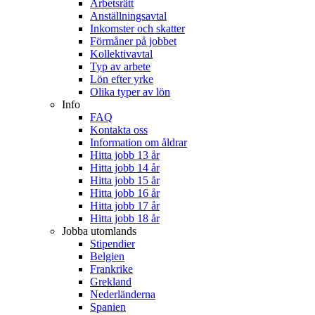
Arbetsrätt
Anställningsavtal
Inkomster och skatter
Förmåner på jobbet
Kollektivavtal
Typ av arbete
Lön efter yrke
Olika typer av lön
Info
FAQ
Kontakta oss
Information om åldrar
Hitta jobb 13 år
Hitta jobb 14 år
Hitta jobb 15 år
Hitta jobb 16 år
Hitta jobb 17 år
Hitta jobb 18 år
Jobba utomlands
Stipendier
Belgien
Frankrike
Grekland
Nederländerna
Spanien