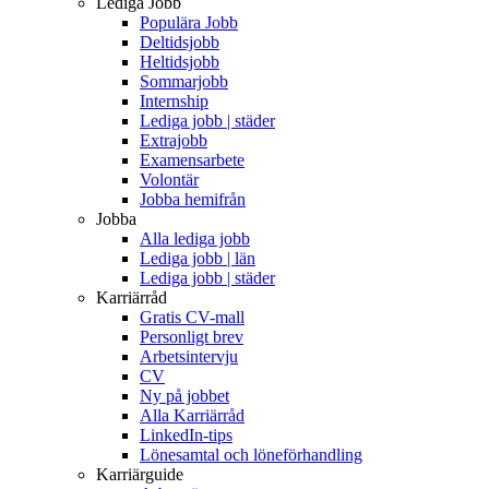
Lediga Jobb
Populära Jobb
Deltidsjobb
Heltidsjobb
Sommarjobb
Internship
Lediga jobb | städer
Extrajobb
Examensarbete
Volontär
Jobba hemifrån
Jobba
Alla lediga jobb
Lediga jobb | län
Lediga jobb | städer
Karriärråd
Gratis CV-mall
Personligt brev
Arbetsintervju
CV
Ny på jobbet
Alla Karriärråd
LinkedIn-tips
Lönesamtal och löneförhandling
Karriärguide