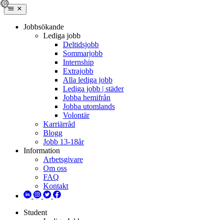
Jobbsökande
Lediga jobb
Deltidsjobb
Sommarjobb
Internship
Extrajobb
Alla lediga jobb
Lediga jobb | städer
Jobba hemifrån
Jobba utomlands
Volontär
Karriärråd
Blogg
Jobb 13-18år
Information
Arbetsgivare
Om oss
FAQ
Kontakt
Student