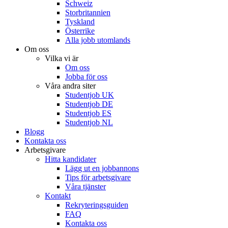
Schweiz
Storbritannien
Tyskland
Österrike
Alla jobb utomlands
Om oss
Vilka vi är
Om oss
Jobba för oss
Våra andra siter
Studentjob UK
Studentjob DE
Studentjob ES
Studentjob NL
Blogg
Kontakta oss
Arbetsgivare
Hitta kandidater
Lägg ut en jobbannons
Tips för arbetsgivare
Våra tjänster
Kontakt
Rekryteringsguiden
FAQ
Kontakta oss