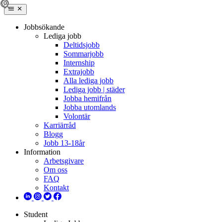
Jobbsökande
Lediga jobb
Deltidsjobb
Sommarjobb
Internship
Extrajobb
Alla lediga jobb
Lediga jobb | städer
Jobba hemifrån
Jobba utomlands
Volontär
Karriärråd
Blogg
Jobb 13-18år
Information
Arbetsgivare
Om oss
FAQ
Kontakt
Student