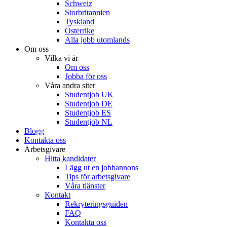
Schweiz
Storbritannien
Tyskland
Österrike
Alla jobb utomlands
Om oss
Vilka vi är
Om oss
Jobba för oss
Våra andra siter
Studentjob UK
Studentjob DE
Studentjob ES
Studentjob NL
Blogg
Kontakta oss
Arbetsgivare
Hitta kandidater
Lägg ut en jobbannons
Tips för arbetsgivare
Våra tjänster
Kontakt
Rekryteringsguiden
FAQ
Kontakta oss