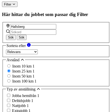
ignore
Filter
this
field
Här hittar du jobbet som passar dig
Filter
Sök
Sök
Sortera efter
Avstånd
Inom 10 km
1
Inom 25 km
1
Inom 50 km
1
Inom 100 km
1
Typ av anställning
Jobba hemifrån
1
Deltidsjobb
1
Nattjobb
1
Extrajobb
1