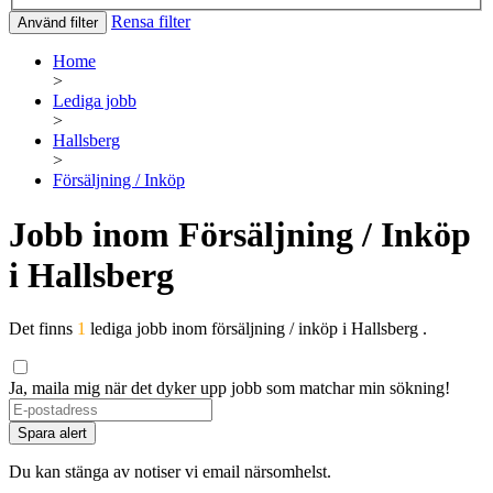
Rensa filter
Använd filter
Home
>
Lediga jobb
>
Hallsberg
>
Försäljning / Inköp
Jobb inom Försäljning / Inköp
i Hallsberg
Det finns
1
lediga jobb inom försäljning / inköp i Hallsberg .
Ja, maila mig när det dyker upp jobb som matchar min sökning!
If
you
Spara alert
are
a
Du kan stänga av notiser vi email närsomhelst.
human,