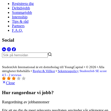
Registrera dig
Deltidsjobb
Sommarjobb
Internship
Tips & råd
Partners
F.A.Q.
Social
StudentJob International är ett dotterbolag till YoungCapital • © 2026 • Alla
rättigheter förbehålls •
Regler & Villkor
•
Sekretesspolicy
StudentJob SE score
4.5 - 2 reviews
Close
Hur rangordnar vi jobb?
Rangordning av jobbannonser
För att ge dig de mest relevanta resultaten använder vår sökmotor en