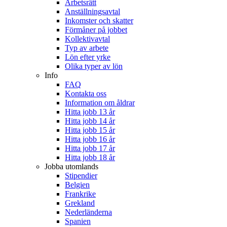
Arbetsrätt
Anställningsavtal
Inkomster och skatter
Förmåner på jobbet
Kollektivavtal
Typ av arbete
Lön efter yrke
Olika typer av lön
Info
FAQ
Kontakta oss
Information om åldrar
Hitta jobb 13 år
Hitta jobb 14 år
Hitta jobb 15 år
Hitta jobb 16 år
Hitta jobb 17 år
Hitta jobb 18 år
Jobba utomlands
Stipendier
Belgien
Frankrike
Grekland
Nederländerna
Spanien