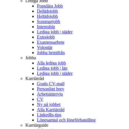
Lediga Jobb
Populära Jobb
Deltidsjobb
Heltidsjobb
Sommarjobb
Internship
Lediga jobb | städer
Extrajobb
Examensarbete
Volontär
Jobba hemifrån
Jobba
Alla lediga jobb
Lediga jobb | län
Lediga jobb | städer
Karriärråd
Gratis CV-mall
Personligt brev
Arbetsintervju
CV
Ny på jobbet
Alla Karriärråd
LinkedIn-tips
Lönesamtal och löneförhandling
Karriärguide