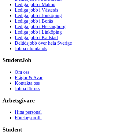
Lediga jobb i Malmö
Lediga jobb i Västerås
Lediga jobb i Jönköping
Lediga jobb i Borås
Lediga jobb i Helsingborg
Lediga jobb i Linköping
Lediga jobb i Karlstad
Deltidsjobb över hela Sverige
Jobba utomlands
StudentJob
Om oss
Frågor & Svar
Kontakta oss
Jobba för oss
Arbetsgivare
Hitta personal
Företagsprofil
Student