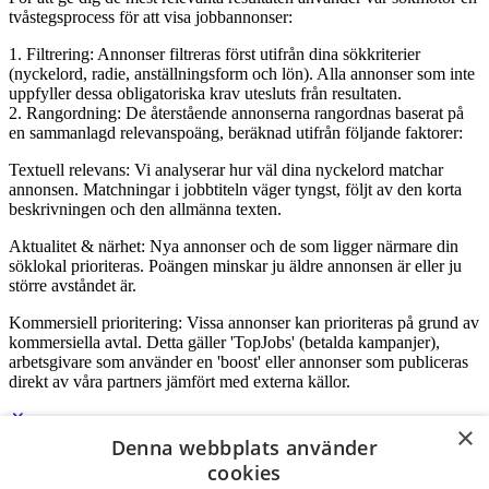
tvåstegsprocess för att visa jobbannonser:
1. Filtrering: Annonser filtreras först utifrån dina sökkriterier
(nyckelord, radie, anställningsform och lön). Alla annonser som inte
uppfyller dessa obligatoriska krav utesluts från resultaten.
2. Rangordning: De återstående annonserna rangordnas baserat på
en sammanlagd relevanspoäng, beräknad utifrån följande faktorer:
Textuell relevans: Vi analyserar hur väl dina nyckelord matchar
annonsen. Matchningar i jobbtiteln väger tyngst, följt av den korta
beskrivningen och den allmänna texten.
Aktualitet & närhet: Nya annonser och de som ligger närmare din
söklokal prioriteras. Poängen minskar ju äldre annonsen är eller ju
större avståndet är.
Kommersiell prioritering: Vissa annonser kan prioriteras på grund av
kommersiella avtal. Detta gäller 'TopJobs' (betalda kampanjer),
arbetsgivare som använder en 'boost' eller annonser som publiceras
direkt av våra partners jämfört med externa källor.
×
Denna webbplats använder
Logga in som företag
cookies