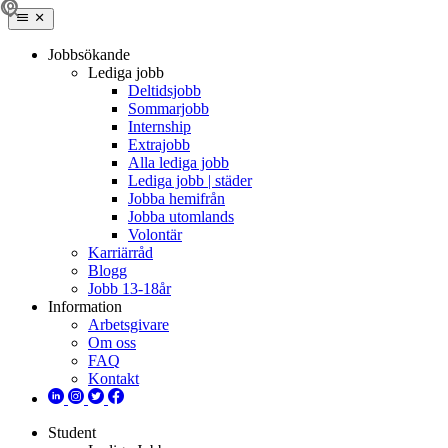
Jobbsökande
Lediga jobb
Deltidsjobb
Sommarjobb
Internship
Extrajobb
Alla lediga jobb
Lediga jobb | städer
Jobba hemifrån
Jobba utomlands
Volontär
Karriärråd
Blogg
Jobb 13-18år
Information
Arbetsgivare
Om oss
FAQ
Kontakt
Student