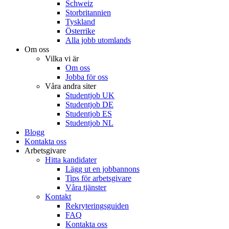
Schweiz
Storbritannien
Tyskland
Österrike
Alla jobb utomlands
Om oss
Vilka vi är
Om oss
Jobba för oss
Våra andra siter
Studentjob UK
Studentjob DE
Studentjob ES
Studentjob NL
Blogg
Kontakta oss
Arbetsgivare
Hitta kandidater
Lägg ut en jobbannons
Tips för arbetsgivare
Våra tjänster
Kontakt
Rekryteringsguiden
FAQ
Kontakta oss