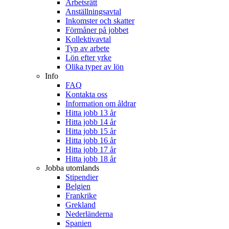
Arbetsrätt
Anställningsavtal
Inkomster och skatter
Förmåner på jobbet
Kollektivavtal
Typ av arbete
Lön efter yrke
Olika typer av lön
Info
FAQ
Kontakta oss
Information om åldrar
Hitta jobb 13 år
Hitta jobb 14 år
Hitta jobb 15 år
Hitta jobb 16 år
Hitta jobb 17 år
Hitta jobb 18 år
Jobba utomlands
Stipendier
Belgien
Frankrike
Grekland
Nederländerna
Spanien