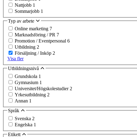
Nattjobb
1
Sommarjobb
1
Typ av arbete
Online marketing
7
Marknadsföring / PR
7
Promotion / Eventpersonal
6
Utbildning
2
Försäljning / Inköp
2
Visa fler
Utbildningsnivå
Grundskola
1
Gymnasium
1
Universitet/Högskolestudier
2
Yrkesutbildning
2
Annan
1
Språk
Svenska
2
Engelska
1
Etikett