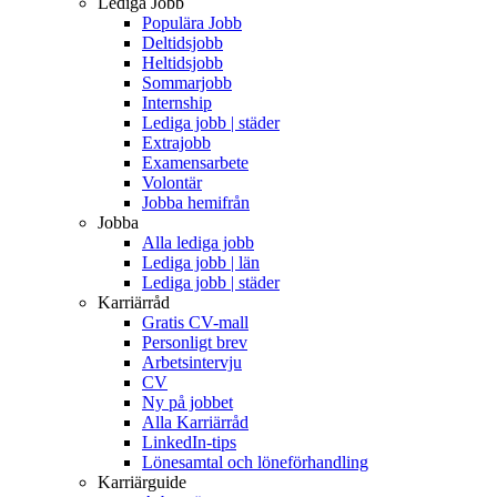
Lediga Jobb
Populära Jobb
Deltidsjobb
Heltidsjobb
Sommarjobb
Internship
Lediga jobb | städer
Extrajobb
Examensarbete
Volontär
Jobba hemifrån
Jobba
Alla lediga jobb
Lediga jobb | län
Lediga jobb | städer
Karriärråd
Gratis CV-mall
Personligt brev
Arbetsintervju
CV
Ny på jobbet
Alla Karriärråd
LinkedIn-tips
Lönesamtal och löneförhandling
Karriärguide