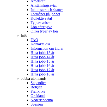
Arbetsrätt
Anställningsavtal
Inkomster och skatter
Förmåner på jobbet
Kollektivavtal
Typ av arbete
Lön efter yrke
Olika typer av lön
Info
FAQ
Kontakta oss
Information om åldrar
Hitta jobb 13 år
Hitta jobb 14 år
Hitta jobb 15 år
Hitta jobb 16 år
Hitta jobb 17 år
Hitta jobb 18 år
Jobba utomlands
Stipendier
Belgien
Frankrike
Grekland
Nederländerna
Spanien