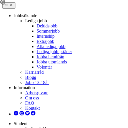
Jobbsökande
Lediga jobb
Deltidsjobb
Sommarjobb
Internship
Extrajobb
Alla lediga jobb
Lediga jobb | städer
Jobba hemifrån
Jobba utomlands
Volontär
Karriärråd
Blogg
Jobb 13-18år
Information
Arbetsgivare
Om oss
FAQ
Kontakt
Student