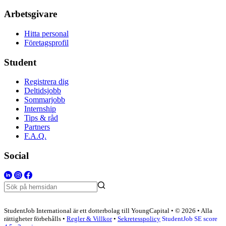
Arbetsgivare
Hitta personal
Företagsprofil
Student
Registrera dig
Deltidsjobb
Sommarjobb
Internship
Tips & råd
Partners
F.A.Q.
Social
StudentJob International är ett dotterbolag till YoungCapital • © 2026 • Alla
rättigheter förbehålls •
Regler & Villkor
•
Sekretesspolicy
StudentJob SE score