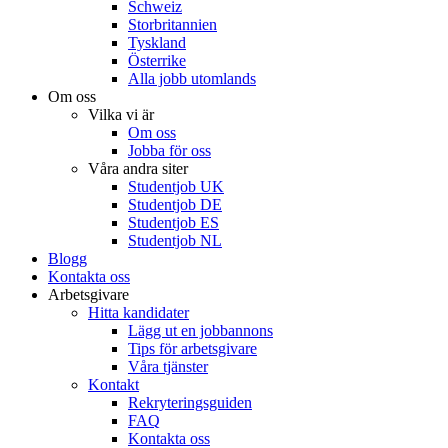
Schweiz
Storbritannien
Tyskland
Österrike
Alla jobb utomlands
Om oss
Vilka vi är
Om oss
Jobba för oss
Våra andra siter
Studentjob UK
Studentjob DE
Studentjob ES
Studentjob NL
Blogg
Kontakta oss
Arbetsgivare
Hitta kandidater
Lägg ut en jobbannons
Tips för arbetsgivare
Våra tjänster
Kontakt
Rekryteringsguiden
FAQ
Kontakta oss