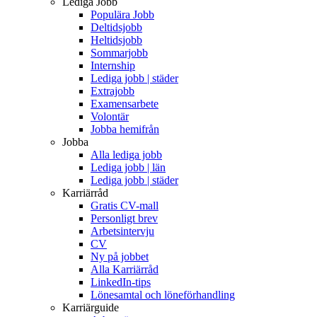
Lediga Jobb
Populära Jobb
Deltidsjobb
Heltidsjobb
Sommarjobb
Internship
Lediga jobb | städer
Extrajobb
Examensarbete
Volontär
Jobba hemifrån
Jobba
Alla lediga jobb
Lediga jobb | län
Lediga jobb | städer
Karriärråd
Gratis CV-mall
Personligt brev
Arbetsintervju
CV
Ny på jobbet
Alla Karriärråd
LinkedIn-tips
Lönesamtal och löneförhandling
Karriärguide