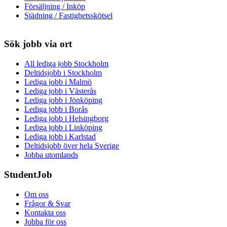
Försäljning / Inköp
Städning / Fastighetsskötsel
Sök jobb via ort
All lediga jobb Stockholm
Deltidsjobb i Stockholm
Lediga jobb i Malmö
Lediga jobb i Västerås
Lediga jobb i Jönköping
Lediga jobb i Borås
Lediga jobb i Helsingborg
Lediga jobb i Linköping
Lediga jobb i Karlstad
Deltidsjobb över hela Sverige
Jobba utomlands
StudentJob
Om oss
Frågor & Svar
Kontakta oss
Jobba för oss