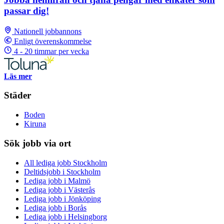
passar dig!
Nationell jobbannons
Enligt överenskommelse
4 - 20 timmar per vecka
Läs mer
Städer
Boden
Kiruna
Sök jobb via ort
All lediga jobb Stockholm
Deltidsjobb i Stockholm
Lediga jobb i Malmö
Lediga jobb i Västerås
Lediga jobb i Jönköping
Lediga jobb i Borås
Lediga jobb i Helsingborg