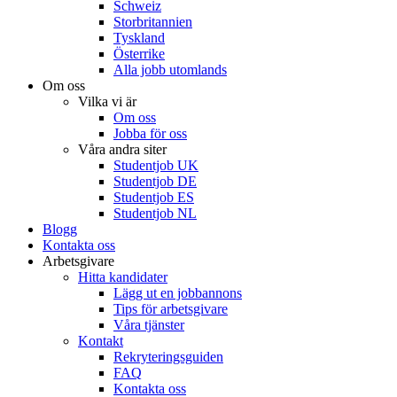
Schweiz
Storbritannien
Tyskland
Österrike
Alla jobb utomlands
Om oss
Vilka vi är
Om oss
Jobba för oss
Våra andra siter
Studentjob UK
Studentjob DE
Studentjob ES
Studentjob NL
Blogg
Kontakta oss
Arbetsgivare
Hitta kandidater
Lägg ut en jobbannons
Tips för arbetsgivare
Våra tjänster
Kontakt
Rekryteringsguiden
FAQ
Kontakta oss