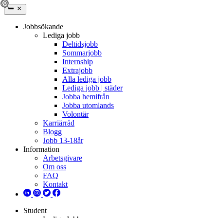
Jobbsökande
Lediga jobb
Deltidsjobb
Sommarjobb
Internship
Extrajobb
Alla lediga jobb
Lediga jobb | städer
Jobba hemifrån
Jobba utomlands
Volontär
Karriärråd
Blogg
Jobb 13-18år
Information
Arbetsgivare
Om oss
FAQ
Kontakt
Student