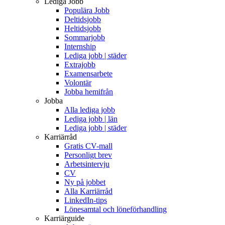
Lediga Jobb
Populära Jobb
Deltidsjobb
Heltidsjobb
Sommarjobb
Internship
Lediga jobb | städer
Extrajobb
Examensarbete
Volontär
Jobba hemifrån
Jobba
Alla lediga jobb
Lediga jobb | län
Lediga jobb | städer
Karriärråd
Gratis CV-mall
Personligt brev
Arbetsintervju
CV
Ny på jobbet
Alla Karriärråd
LinkedIn-tips
Lönesamtal och löneförhandling
Karriärguide