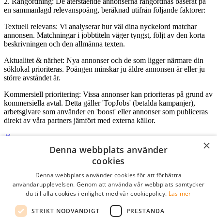
2. Rangordning: De återstående annonserna rangordnas baserat på
en sammanlagd relevanspoäng, beräknad utifrån följande faktorer:
Textuell relevans: Vi analyserar hur väl dina nyckelord matchar
annonsen. Matchningar i jobbtiteln väger tyngst, följt av den korta
beskrivningen och den allmänna texten.
Aktualitet & närhet: Nya annonser och de som ligger närmare din
söklokal prioriteras. Poängen minskar ju äldre annonsen är eller ju
större avståndet är.
Kommersiell prioritering: Vissa annonser kan prioriteras på grund av
kommersiella avtal. Detta gäller 'TopJobs' (betalda kampanjer),
arbetsgivare som använder en 'boost' eller annonser som publiceras
direkt av våra partners jämfört med externa källor.
×
Denna webbplats använder
Logga in som företag
cookies
Denna webbplats använder cookies för att förbättra
E-post
*
användarupplevelsen. Genom att använda vår webbplats samtycker
du till alla cookies i enlighet med vår cookiepolicy.
Läs mer
Lösenord
STRIKT NÖDVÄNDIGT
PRESTANDA
kom ihåg mig