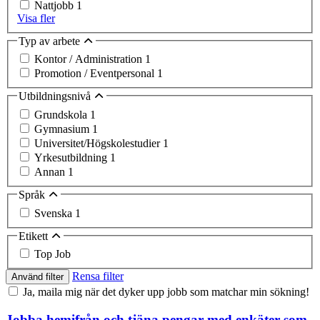
Nattjobb
1
Visa fler
Typ av arbete
Kontor / Administration
1
Promotion / Eventpersonal
1
Utbildningsnivå
Grundskola
1
Gymnasium
1
Universitet/Högskolestudier
1
Yrkesutbildning
1
Annan
1
Språk
Svenska
1
Etikett
Top Job
Rensa filter
Använd filter
Ja, maila mig när det dyker upp jobb som matchar min sökning!
Jobba hemifrån och tjäna pengar med enkäter som