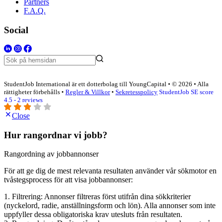
Partners
F.A.Q.
Social
StudentJob International är ett dotterbolag till YoungCapital • © 2026 • Alla
rättigheter förbehålls •
Regler & Villkor
•
Sekretesspolicy
StudentJob SE score
4.5 - 2 reviews
Close
Hur rangordnar vi jobb?
Rangordning av jobbannonser
För att ge dig de mest relevanta resultaten använder vår sökmotor en
tvåstegsprocess för att visa jobbannonser:
1. Filtrering: Annonser filtreras först utifrån dina sökkriterier
(nyckelord, radie, anställningsform och lön). Alla annonser som inte
uppfyller dessa obligatoriska krav utesluts från resultaten.