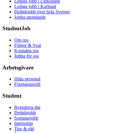
Lediga jobb i Linköping
Lediga jobb i Karlstad
Deltidsjobb över hela Sverige
Jobba utomlands
StudentJob
Om oss
Frågor & Svar
Kontakta oss
Jobba för oss
Arbetsgivare
Hitta personal
Företagsprofil
Student
Registrera dig
Deltidsjobb
Sommarjobb
Internship
Tips & råd