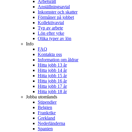
Arbetsrätt
Anställningsavtal
Inkomster och skatter
Förmåner på jobbet
Kollektivavtal
Typ av arbete
Lön efter yrke
Olika typer av lön
Info
FAQ
Kontakta oss
Information om åldrar
Hitta jobb 13 år
Hitta jobb 14 år
Hitta jobb 15 år
Hitta jobb 16 år
Hitta jobb 17 år
Hitta jobb 18 år
Jobba utomlands
Stipendier
Belgien
Frankrike
Grekland
Nederländerna
Spanien