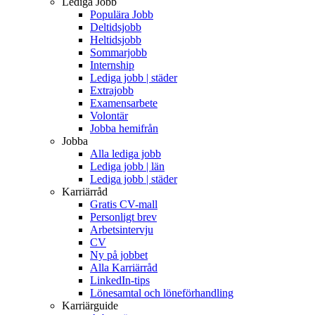
Lediga Jobb
Populära Jobb
Deltidsjobb
Heltidsjobb
Sommarjobb
Internship
Lediga jobb | städer
Extrajobb
Examensarbete
Volontär
Jobba hemifrån
Jobba
Alla lediga jobb
Lediga jobb | län
Lediga jobb | städer
Karriärråd
Gratis CV-mall
Personligt brev
Arbetsintervju
CV
Ny på jobbet
Alla Karriärråd
LinkedIn-tips
Lönesamtal och löneförhandling
Karriärguide