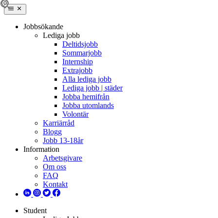
Jobbsökande
Lediga jobb
Deltidsjobb
Sommarjobb
Internship
Extrajobb
Alla lediga jobb
Lediga jobb | städer
Jobba hemifrån
Jobba utomlands
Volontär
Karriärråd
Blogg
Jobb 13-18år
Information
Arbetsgivare
Om oss
FAQ
Kontakt
Student