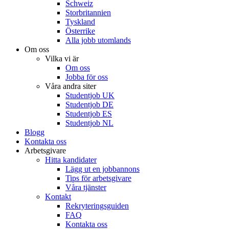
Schweiz
Storbritannien
Tyskland
Österrike
Alla jobb utomlands
Om oss
Vilka vi är
Om oss
Jobba för oss
Våra andra siter
Studentjob UK
Studentjob DE
Studentjob ES
Studentjob NL
Blogg
Kontakta oss
Arbetsgivare
Hitta kandidater
Lägg ut en jobbannons
Tips för arbetsgivare
Våra tjänster
Kontakt
Rekryteringsguiden
FAQ
Kontakta oss