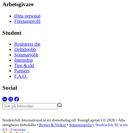
Arbetsgivare
Hitta personal
Företagsprofil
Student
Registrera dig
Deltidsjobb
Sommarjobb
Internship
Tips & råd
Partners
F.A.Q.
Social
StudentJob International är ett dotterbolag till YoungCapital • © 2026 • Alla
rättigheter förbehålls •
Regler & Villkor
•
Sekretesspolicy
StudentJob SE score
4.5 - 2 reviews