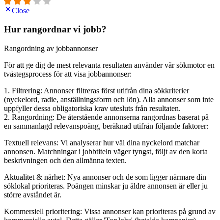
Close
Hur rangordnar vi jobb?
Rangordning av jobbannonser
För att ge dig de mest relevanta resultaten använder vår sökmotor en
tvåstegsprocess för att visa jobbannonser:
1. Filtrering: Annonser filtreras först utifrån dina sökkriterier
(nyckelord, radie, anställningsform och lön). Alla annonser som inte
uppfyller dessa obligatoriska krav utesluts från resultaten.
2. Rangordning: De återstående annonserna rangordnas baserat på
en sammanlagd relevanspoäng, beräknad utifrån följande faktorer:
Textuell relevans: Vi analyserar hur väl dina nyckelord matchar
annonsen. Matchningar i jobbtiteln väger tyngst, följt av den korta
beskrivningen och den allmänna texten.
Aktualitet & närhet: Nya annonser och de som ligger närmare din
söklokal prioriteras. Poängen minskar ju äldre annonsen är eller ju
större avståndet är.
Kommersiell prioritering: Vissa annonser kan prioriteras på grund av