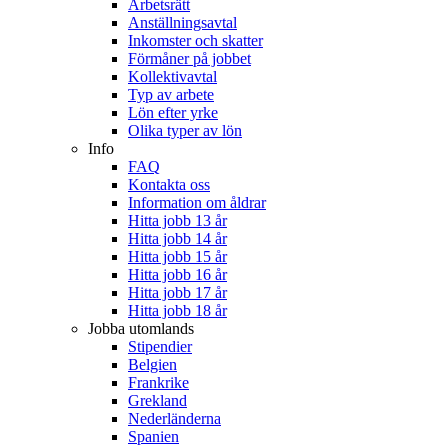
Arbetsrätt
Anställningsavtal
Inkomster och skatter
Förmåner på jobbet
Kollektivavtal
Typ av arbete
Lön efter yrke
Olika typer av lön
Info
FAQ
Kontakta oss
Information om åldrar
Hitta jobb 13 år
Hitta jobb 14 år
Hitta jobb 15 år
Hitta jobb 16 år
Hitta jobb 17 år
Hitta jobb 18 år
Jobba utomlands
Stipendier
Belgien
Frankrike
Grekland
Nederländerna
Spanien