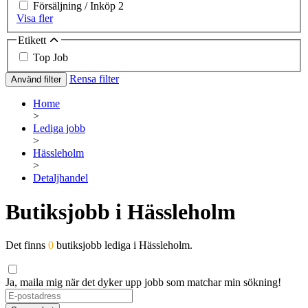
Försäljning / Inköp
2
Visa fler
Etikett
Top Job
Rensa filter
Använd filter
Home
>
Lediga jobb
>
Hässleholm
>
Detaljhandel
Butiksjobb i Hässleholm
Det finns
0
butiksjobb lediga i Hässleholm.
Ja, maila mig när det dyker upp jobb som matchar min sökning!