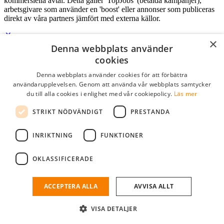
kommersiella avtal. Detta gäller 'TopJobs' (betalda kampanjer),
arbetsgivare som använder en 'boost' eller annonser som publiceras
direkt av våra partners jämfört med externa källor.
×
Denna webbplats använder
Logga in som företag
cookies
Denna webbplats använder cookies för att förbättra
E-post
*
användarupplevelsen. Genom att använda vår webbplats samtycker
du till alla cookies i enlighet med vår cookiepolicy.
Läs mer
Lösenord
STRIKT NÖDVÄNDIGT
PRESTANDA
kom ihåg mig
glömt ditt lösenord?
logga in
INRIKTNING
FUNKTIONER
Kostnadsfri företagsprofil
OKLASSIFICERADE
Om du har företagskonto hos StudentJob SE, kan du enkelt logga in
och söka efter passande kandidater till ditt företag.
ACCEPTERA ALLA
AVVISA ALLT
Har du inte ett företagskonto?
VISA DETALJER
skapa profil gratis