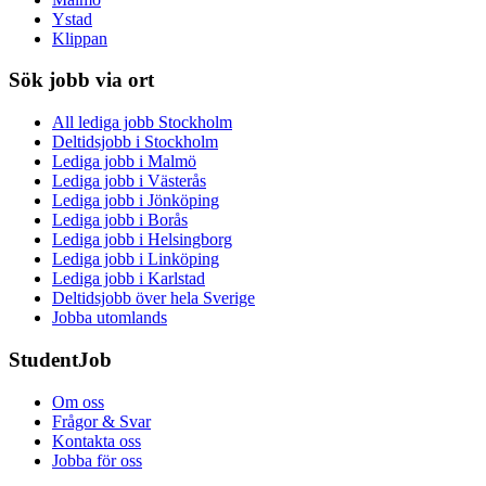
Ystad
Klippan
Sök jobb via ort
All lediga jobb Stockholm
Deltidsjobb i Stockholm
Lediga jobb i Malmö
Lediga jobb i Västerås
Lediga jobb i Jönköping
Lediga jobb i Borås
Lediga jobb i Helsingborg
Lediga jobb i Linköping
Lediga jobb i Karlstad
Deltidsjobb över hela Sverige
Jobba utomlands
StudentJob
Om oss
Frågor & Svar
Kontakta oss
Jobba för oss