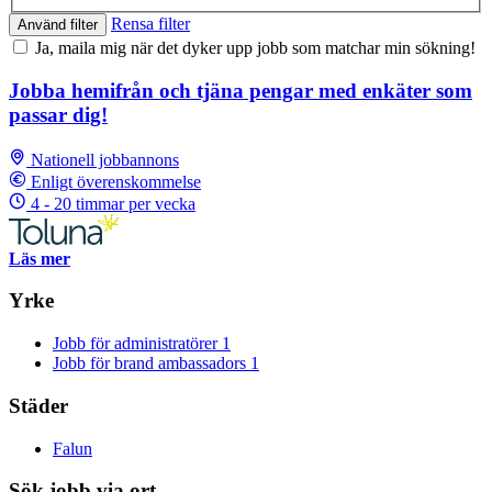
Rensa filter
Använd filter
Ja, maila mig när det dyker upp jobb som matchar min sökning!
Jobba hemifrån och tjäna pengar med enkäter som
passar dig!
Nationell jobbannons
Enligt överenskommelse
4 - 20 timmar per vecka
Läs mer
Yrke
Jobb för administratörer
1
Jobb för brand ambassadors
1
Städer
Falun
Sök jobb via ort