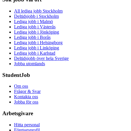
All lediga jobb Stockholm
Deltidsjobb i Stockholm
Lediga jobb i Malmö
Lediga jobb i Västerås
Lediga jobb i Jönköping
Lediga jobb i Borås
Lediga jobb i Helsingborg
Lediga jobb i Linköping
Lediga jobb i Karlstad
Deltidsjobb över hela Sverige
Jobba utomlands
StudentJob
Om oss
Frågor & Svar
Kontakta oss
Jobba för oss
Arbetsgivare
Hitta personal
Företagsprofil