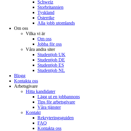
Schweiz
Storbritannien
Tyskland
Österrike
Alla jobb utomlands
Om oss
Vilka vi är
Om oss
Jobba för oss
Våra andra siter
Studentjob UK
Studentjob DE
Studentjob ES
Studentjob NL
Blogg
Kontakta oss
Arbetsgivare
Hitta kandidater
Lägg ut en jobbannons
Tips för arbetsgivare
Våra tjänster
Kontakt
Rekryteringsguiden
FAQ
Kontakta oss