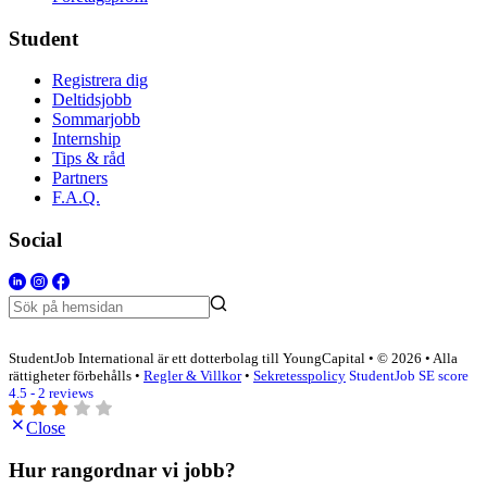
Student
Registrera dig
Deltidsjobb
Sommarjobb
Internship
Tips & råd
Partners
F.A.Q.
Social
StudentJob International är ett dotterbolag till YoungCapital • © 2026 • Alla
rättigheter förbehålls •
Regler & Villkor
•
Sekretesspolicy
StudentJob SE score
4.5 - 2 reviews
Close
Hur rangordnar vi jobb?