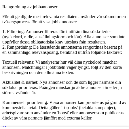
Rangordning av jobbannonser
För att ge dig de mest relevanta resultaten använder vår sökmotor en
tvåstegsprocess för att visa jobbannonser:
1. Filtrering: Annonser filtreras först utifrån dina sökkriterier
(nyckelord, radie, anställningsform och lön). Alla annonser som inte
uppfyller dessa obligatoriska krav utesluts från resultaten.
2. Rangordning: De återstående annonserna rangordnas baserat på
en sammanlagd relevanspoäng, beräknad utifrån följande faktorer:
Textuell relevans: Vi analyserar hur väl dina nyckelord matchar
annonsen. Matchningar i jobbtiteln väger tyngst, följt av den korta
beskrivningen och den allmänna texten.
Aktualitet & närhet: Nya annonser och de som ligger närmare din
söklokal prioriteras. Poängen minskar ju äldre annonsen är eller ju
större avståndet är.
Kommersiell prioritering: Vissa annonser kan prioriteras på grund av
kommersiella avtal. Detta gäller 'TopJobs' (betalda kampanjer),
arbetsgivare som använder en 'boost' eller annonser som publiceras
direkt av våra partners jämfört med externa källor.