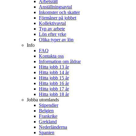
Arbetsrätt
Anställningsavtal
Inkomster och skatter
Förmåner på jobbet
Kollektivavtal
Typ av arbete
Lön efter yrke
Olika typer av lön
Info
FAQ
Kontakta oss
Information om åldrar
Hitta jobb 13 år
Hitta jobb 14 år
Hitta jobb 15 år
Hitta jobb 16 år
Hitta jobb 17 år
Hitta jobb 18 år
Jobba utomlands
Stipendier
Belgien
Frankrike
Grekland
Nederländerna
Spanien