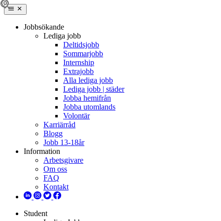
Jobbsökande
Lediga jobb
Deltidsjobb
Sommarjobb
Internship
Extrajobb
Alla lediga jobb
Lediga jobb | städer
Jobba hemifrån
Jobba utomlands
Volontär
Karriärråd
Blogg
Jobb 13-18år
Information
Arbetsgivare
Om oss
FAQ
Kontakt
Student