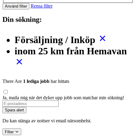
Rensa filter
Använd filter
Din sökning:
Försäljning / Inköp
inom 25 km från Hemavan
There Are
1 lediga jobb
har hittats
Ja, maila mig när det dyker upp jobb som matchar min sökning!
If
you
Spara alert
are
a
Du kan stänga av notiser vi email närsomhelst.
human,
ignore
Filter
this