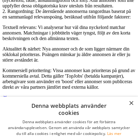
(nyckelord, radie, anställningsform och lön). Alla annonser som inte
uppfyller dessa obligatoriska krav utesluts från resultaten.
2. Rangordning: De återstående annonserna rangordnas baserat på
en sammanlagd relevanspoäng, beräknad utifrån följande faktorer:
Textuell relevans: Vi analyserar hur väl dina nyckelord matchar
annonsen. Matchningar i jobbtiteln väger tyngst, följt av den korta
beskrivningen och den allmänna texten.
Aktualitet & närhet: Nya annonser och de som ligger närmare din
söklokal prioriteras. Poängen minskar ju äldre annonsen är eller ju
större avståndet är.
Kommersiell prioritering: Vissa annonser kan prioriteras på grund av
kommersiella avtal. Detta gäller 'TopJobs' (betalda kampanjer),
arbetsgivare som använder en 'boost' eller annonser som publiceras
direkt av våra partners jämfört med externa källor.
×
Denna webbplats använder
Logga in som företag
cookies
Denna webbplats använder cookies för att förbättra
E-post
*
användarupplevelsen. Genom att använda vår webbplats samtycker
du till alla cookies i enlighet med vår cookiepolicy.
Läs mer
Lösenord