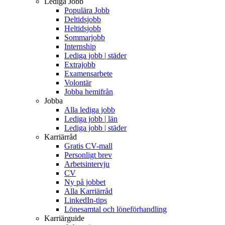
Lediga Jobb
Populära Jobb
Deltidsjobb
Heltidsjobb
Sommarjobb
Internship
Lediga jobb | städer
Extrajobb
Examensarbete
Volontär
Jobba hemifrån
Jobba
Alla lediga jobb
Lediga jobb | län
Lediga jobb | städer
Karriärråd
Gratis CV-mall
Personligt brev
Arbetsintervju
CV
Ny på jobbet
Alla Karriärråd
LinkedIn-tips
Lönesamtal och löneförhandling
Karriärguide