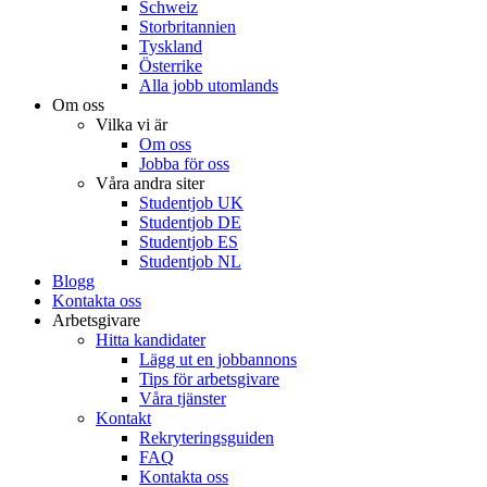
Schweiz
Storbritannien
Tyskland
Österrike
Alla jobb utomlands
Om oss
Vilka vi är
Om oss
Jobba för oss
Våra andra siter
Studentjob UK
Studentjob DE
Studentjob ES
Studentjob NL
Blogg
Kontakta oss
Arbetsgivare
Hitta kandidater
Lägg ut en jobbannons
Tips för arbetsgivare
Våra tjänster
Kontakt
Rekryteringsguiden
FAQ
Kontakta oss