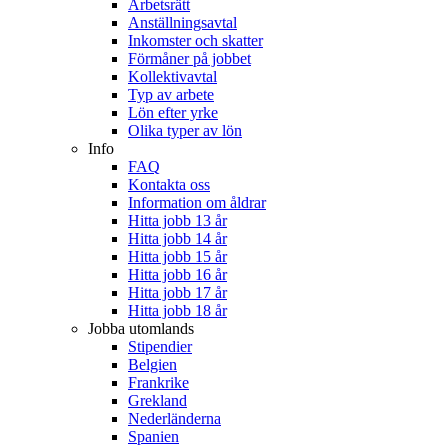
Arbetsrätt
Anställningsavtal
Inkomster och skatter
Förmåner på jobbet
Kollektivavtal
Typ av arbete
Lön efter yrke
Olika typer av lön
Info
FAQ
Kontakta oss
Information om åldrar
Hitta jobb 13 år
Hitta jobb 14 år
Hitta jobb 15 år
Hitta jobb 16 år
Hitta jobb 17 år
Hitta jobb 18 år
Jobba utomlands
Stipendier
Belgien
Frankrike
Grekland
Nederländerna
Spanien