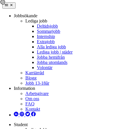
Jobbsökande
Lediga jobb
Deltidsjobb
Sommarjobb
Internship
Extrajobb
Alla lediga jobb
Lediga jobb | städer
Jobba hemifrån
Jobba utomlands
Volontär
Karriärråd
Blogg
Jobb 13-18år
Information
Arbetsgivare
Om oss
FAQ
Kontakt
Student