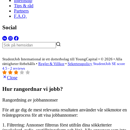
Internship
Tips & råd
Partners
F.A.Q.
Social
StudentJob International är ett dotterbolag till YoungCapital • © 2026 • Alla
rättigheter förbehålls •
Regler & Villkor
•
Sekretesspolicy
StudentJob SE score
4.5 - 2 reviews
Close
Hur rangordnar vi jobb?
Rangordning av jobbannonser
För att ge dig de mest relevanta resultaten använder vår sökmotor en
tvåstegsprocess för att visa jobbannonser:
1. Filtrering: Annonser filtreras först utifrån dina sökkriterier