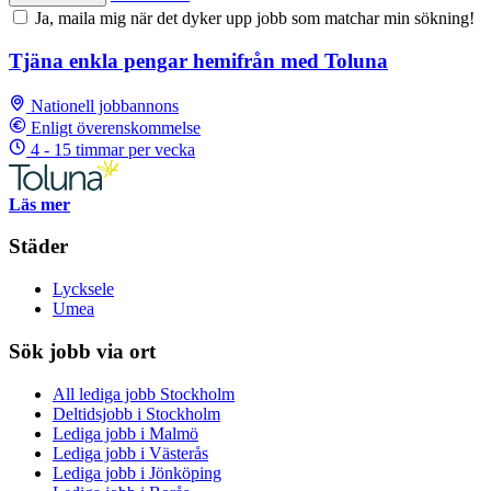
Ja, maila mig när det dyker upp jobb som matchar min sökning!
Tjäna enkla pengar hemifrån med Toluna
Nationell jobbannons
Enligt överenskommelse
4 - 15 timmar per vecka
Läs mer
Städer
Lycksele
Umea
Sök jobb via ort
All lediga jobb Stockholm
Deltidsjobb i Stockholm
Lediga jobb i Malmö
Lediga jobb i Västerås
Lediga jobb i Jönköping