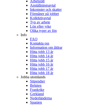
Arbetsrätt
Anställningsavtal
Inkomster och skatter
Förmåner på jobbet
Kollektivavtal
Typ av arbete
Lön efter yrke
Olika typer av lön
Info
FAQ
Kontakta oss
Information om åldrar
Hitta jobb 13 år
Hitta jobb 14 år
Hitta jobb 15 år
Hitta jobb 16 år
Hitta jobb 17 år
Hitta jobb 18 år
Jobba utomlands
Stipendier
Belgien
Frankrike
Grekland
Nederländerna
Spanien