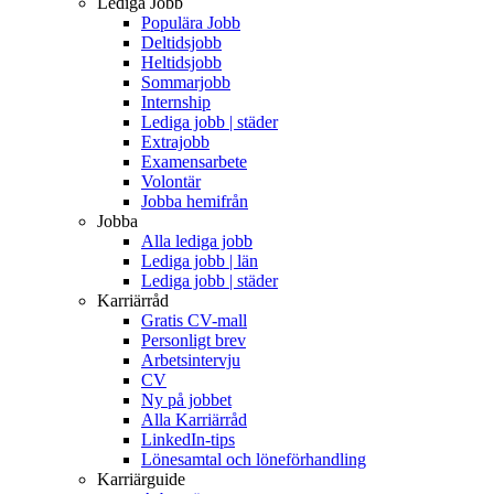
Lediga Jobb
Populära Jobb
Deltidsjobb
Heltidsjobb
Sommarjobb
Internship
Lediga jobb | städer
Extrajobb
Examensarbete
Volontär
Jobba hemifrån
Jobba
Alla lediga jobb
Lediga jobb | län
Lediga jobb | städer
Karriärråd
Gratis CV-mall
Personligt brev
Arbetsintervju
CV
Ny på jobbet
Alla Karriärråd
LinkedIn-tips
Lönesamtal och löneförhandling
Karriärguide