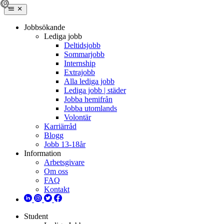
Jobbsökande
Lediga jobb
Deltidsjobb
Sommarjobb
Internship
Extrajobb
Alla lediga jobb
Lediga jobb | städer
Jobba hemifrån
Jobba utomlands
Volontär
Karriärråd
Blogg
Jobb 13-18år
Information
Arbetsgivare
Om oss
FAQ
Kontakt
Student