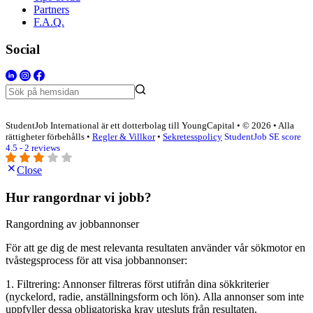
Partners
F.A.Q.
Social
StudentJob International är ett dotterbolag till YoungCapital • © 2026 • Alla
rättigheter förbehålls •
Regler & Villkor
•
Sekretesspolicy
StudentJob SE score
4.5 - 2 reviews
Close
Hur rangordnar vi jobb?
Rangordning av jobbannonser
För att ge dig de mest relevanta resultaten använder vår sökmotor en
tvåstegsprocess för att visa jobbannonser:
1. Filtrering: Annonser filtreras först utifrån dina sökkriterier
(nyckelord, radie, anställningsform och lön). Alla annonser som inte
uppfyller dessa obligatoriska krav utesluts från resultaten.