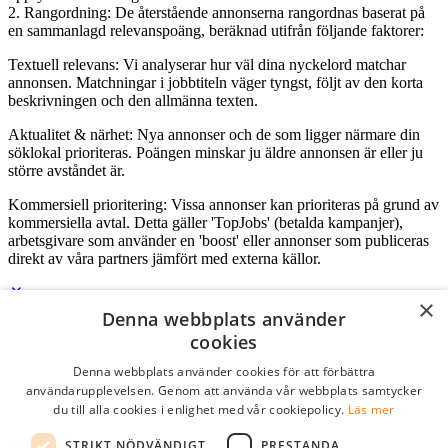
2. Rangordning: De återstående annonserna rangordnas baserat på
en sammanlagd relevanspoäng, beräknad utifrån följande faktorer:
Textuell relevans: Vi analyserar hur väl dina nyckelord matchar
annonsen. Matchningar i jobbtiteln väger tyngst, följt av den korta
beskrivningen och den allmänna texten.
Aktualitet & närhet: Nya annonser och de som ligger närmare din
söklokal prioriteras. Poängen minskar ju äldre annonsen är eller ju
större avståndet är.
Kommersiell prioritering: Vissa annonser kan prioriteras på grund av
kommersiella avtal. Detta gäller 'TopJobs' (betalda kampanjer),
arbetsgivare som använder en 'boost' eller annonser som publiceras
direkt av våra partners jämfört med externa källor.
×
Denna webbplats använder
Logga in som företag
cookies
Denna webbplats använder cookies för att förbättra
E-post
*
användarupplevelsen. Genom att använda vår webbplats samtycker
du till alla cookies i enlighet med vår cookiepolicy.
Läs mer
Lösenord
STRIKT NÖDVÄNDIGT
PRESTANDA