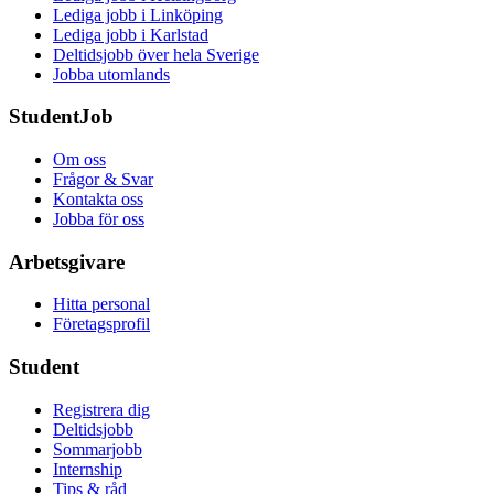
Lediga jobb i Linköping
Lediga jobb i Karlstad
Deltidsjobb över hela Sverige
Jobba utomlands
StudentJob
Om oss
Frågor & Svar
Kontakta oss
Jobba för oss
Arbetsgivare
Hitta personal
Företagsprofil
Student
Registrera dig
Deltidsjobb
Sommarjobb
Internship
Tips & råd