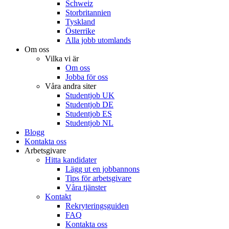
Schweiz
Storbritannien
Tyskland
Österrike
Alla jobb utomlands
Om oss
Vilka vi är
Om oss
Jobba för oss
Våra andra siter
Studentjob UK
Studentjob DE
Studentjob ES
Studentjob NL
Blogg
Kontakta oss
Arbetsgivare
Hitta kandidater
Lägg ut en jobbannons
Tips för arbetsgivare
Våra tjänster
Kontakt
Rekryteringsguiden
FAQ
Kontakta oss