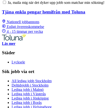
Ja, maila mig när det dyker upp jobb som matchar min sökning!
Tjäna enkla pengar hemifrån med Toluna
Nationell jobbannons
Enligt överenskommelse
4 - 15 timmar per vecka
Läs mer
Städer
Lycksele
Sök jobb via ort
All lediga jobb Stockholm
Deltidsjobb i Stockholm
Lediga jobb i Malmö
Lediga jobb i Västerås
Lediga jobb i Jönköping
Lediga jobb i Borås
Lediga jobb i Helsingborg