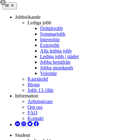
Jobbsökande
Lediga jobb
Deltidsjobb
Sommarjobb
Internship
Extrajobb
Alla lediga jobb
Lediga jobb | städer
Jobba hemifrån
Jobba utomlands
Volontär
Karriärråd
Blogg
Jobb 13-18år
Information
Arbetsgivare
Om oss
FAQ
Kontakt
Student