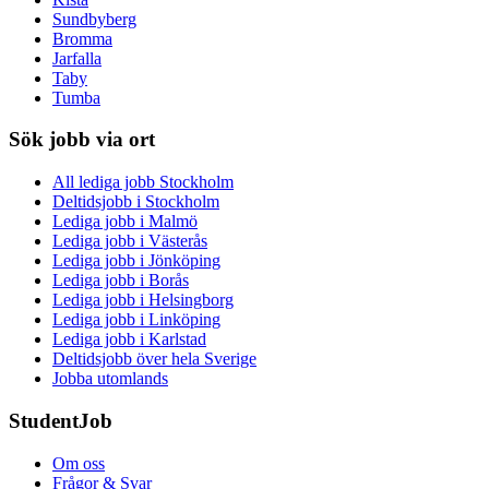
Sundbyberg
Bromma
Jarfalla
Taby
Tumba
Sök jobb via ort
All lediga jobb Stockholm
Deltidsjobb i Stockholm
Lediga jobb i Malmö
Lediga jobb i Västerås
Lediga jobb i Jönköping
Lediga jobb i Borås
Lediga jobb i Helsingborg
Lediga jobb i Linköping
Lediga jobb i Karlstad
Deltidsjobb över hela Sverige
Jobba utomlands
StudentJob
Om oss
Frågor & Svar