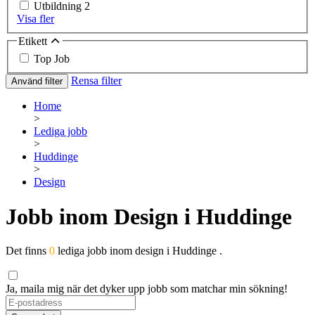
Utbildning
2
Visa fler
Etikett
Top Job
Rensa filter
Använd filter
Home
>
Lediga jobb
>
Huddinge
>
Design
Jobb inom Design i Huddinge
Det finns
0
lediga jobb inom design i Huddinge .
Ja, maila mig när det dyker upp jobb som matchar min sökning!