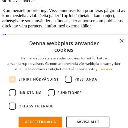
större avståndet är.
Kommersiell prioritering: Vissa annonser kan prioriteras på grund av
kommersiella avtal. Detta gäller 'TopJobs' (betalda kampanjer),
arbetsgivare som använder en 'boost' eller annonser som publiceras
direkt av våra partners jämfört med externa källor.
×
Denna webbplats använder
Logga in som företag
cookies
Denna webbplats använder cookies för att förbättra
E-post
*
användarupplevelsen. Genom att använda vår webbplats samtycker
du till alla cookies i enlighet med vår cookiepolicy.
Läs mer
Lösenord
STRIKT NÖDVÄNDIGT
PRESTANDA
kom ihåg mig
glömt ditt lösenord?
logga in
INRIKTNING
FUNKTIONER
Kostnadsfri företagsprofil
OKLASSIFICERADE
Om du har företagskonto hos StudentJob SE, kan du enkelt logga in
och söka efter passande kandidater till ditt företag.
ACCEPTERA ALLA
AVVISA ALLT