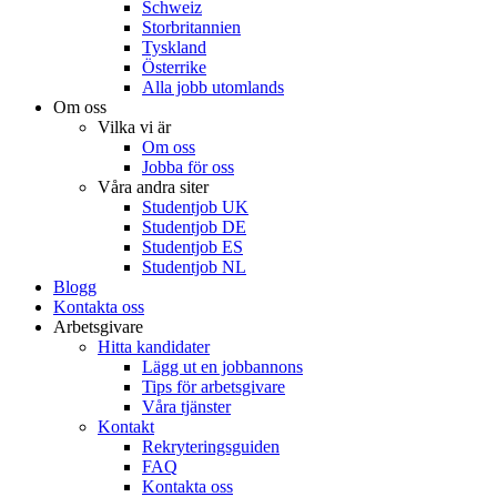
Schweiz
Storbritannien
Tyskland
Österrike
Alla jobb utomlands
Om oss
Vilka vi är
Om oss
Jobba för oss
Våra andra siter
Studentjob UK
Studentjob DE
Studentjob ES
Studentjob NL
Blogg
Kontakta oss
Arbetsgivare
Hitta kandidater
Lägg ut en jobbannons
Tips för arbetsgivare
Våra tjänster
Kontakt
Rekryteringsguiden
FAQ
Kontakta oss