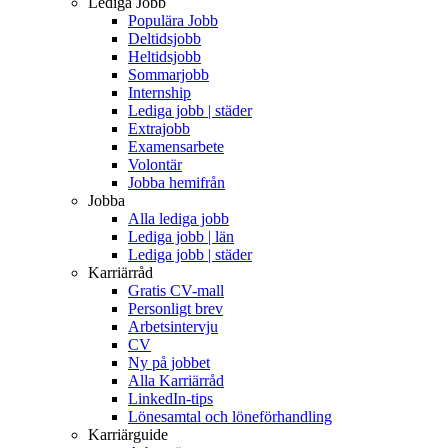
Lediga Jobb
Populära Jobb
Deltidsjobb
Heltidsjobb
Sommarjobb
Internship
Lediga jobb | städer
Extrajobb
Examensarbete
Volontär
Jobba hemifrån
Jobba
Alla lediga jobb
Lediga jobb | län
Lediga jobb | städer
Karriärråd
Gratis CV-mall
Personligt brev
Arbetsintervju
CV
Ny på jobbet
Alla Karriärråd
LinkedIn-tips
Lönesamtal och löneförhandling
Karriärguide