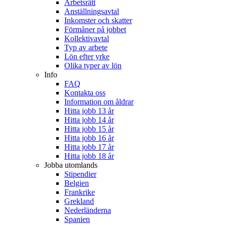
Arbetsrätt
Anställningsavtal
Inkomster och skatter
Förmåner på jobbet
Kollektivavtal
Typ av arbete
Lön efter yrke
Olika typer av lön
Info
FAQ
Kontakta oss
Information om åldrar
Hitta jobb 13 år
Hitta jobb 14 år
Hitta jobb 15 år
Hitta jobb 16 år
Hitta jobb 17 år
Hitta jobb 18 år
Jobba utomlands
Stipendier
Belgien
Frankrike
Grekland
Nederländerna
Spanien