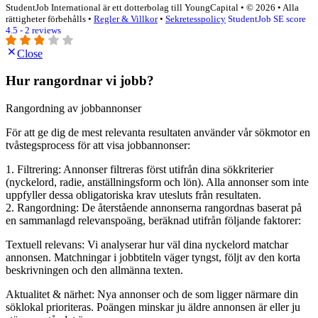
StudentJob International är ett dotterbolag till YoungCapital • © 2026 • Alla
rättigheter förbehålls •
Regler & Villkor
•
Sekretesspolicy
StudentJob SE score
4.5 - 2 reviews
Close
Hur rangordnar vi jobb?
Rangordning av jobbannonser
För att ge dig de mest relevanta resultaten använder vår sökmotor en
tvåstegsprocess för att visa jobbannonser:
1. Filtrering: Annonser filtreras först utifrån dina sökkriterier
(nyckelord, radie, anställningsform och lön). Alla annonser som inte
uppfyller dessa obligatoriska krav utesluts från resultaten.
2. Rangordning: De återstående annonserna rangordnas baserat på
en sammanlagd relevanspoäng, beräknad utifrån följande faktorer:
Textuell relevans: Vi analyserar hur väl dina nyckelord matchar
annonsen. Matchningar i jobbtiteln väger tyngst, följt av den korta
beskrivningen och den allmänna texten.
Aktualitet & närhet: Nya annonser och de som ligger närmare din
söklokal prioriteras. Poängen minskar ju äldre annonsen är eller ju