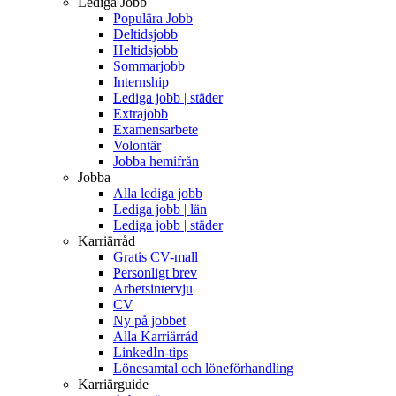
Lediga Jobb
Populära Jobb
Deltidsjobb
Heltidsjobb
Sommarjobb
Internship
Lediga jobb | städer
Extrajobb
Examensarbete
Volontär
Jobba hemifrån
Jobba
Alla lediga jobb
Lediga jobb | län
Lediga jobb | städer
Karriärråd
Gratis CV-mall
Personligt brev
Arbetsintervju
CV
Ny på jobbet
Alla Karriärråd
LinkedIn-tips
Lönesamtal och löneförhandling
Karriärguide