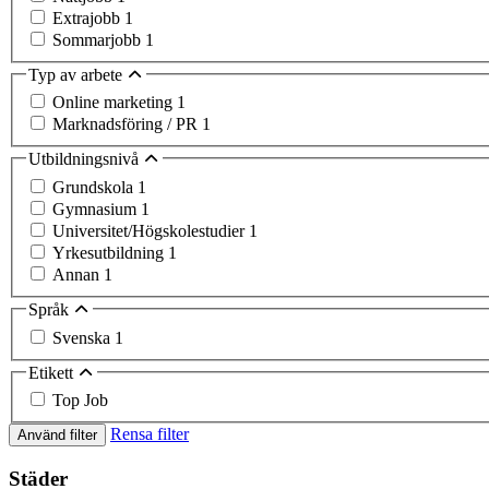
Extrajobb
1
Sommarjobb
1
Typ av arbete
Online marketing
1
Marknadsföring / PR
1
Utbildningsnivå
Grundskola
1
Gymnasium
1
Universitet/Högskolestudier
1
Yrkesutbildning
1
Annan
1
Språk
Svenska
1
Etikett
Top Job
Rensa filter
Använd filter
Städer