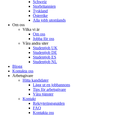
Schweiz
Storbritannien
Tyskland
Österrike
Alla jobb utomlands
Om oss
Vilka vi är
Om oss
Jobba för oss
Våra andra siter
Studentjob UK
Studentjob DE
Studentjob ES
Studentjob NL
Blogg
Kontakta oss
Arbetsgivare
Hitta kandidater
Lägg ut en jobbannons
Tips för arbetsgivare
Våra tjänster
Kontakt
Rekryteringsguiden
FAQ
Kontakta oss