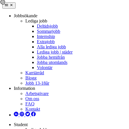
Jobbsökande
Lediga jobb
Deltidsjobb
Sommarjobb
Internship
Extrajobb
Alla lediga jobb
Lediga jobb | städer
Jobba hemifrån
Jobba utomlands
Volontär
Karriärråd
Blogg
Jobb 13-18år
Information
Arbetsgivare
Om oss
FAQ
Kontakt
Student