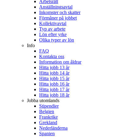
Arbetsrätt
Anställningsavtal
Inkomster och skatter
Förmåner på jobbet
Kollektivavtal
Typ av arbete
Lön efter yrke
Olika typer av lön
Info
FAQ
Kontakta oss
Information om åldrar
Hitta jobb 13 år
Hitta jobb 14 år
Hitta jobb 15 år
Hitta jobb 16 år
Hitta jobb 17 år
Hitta jobb 18 år
Jobba utomlands
Stipendier
Belgien
Frankrike
Grekland
Nederländerna
Spanien