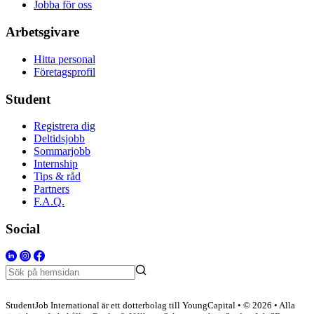
Jobba för oss
Arbetsgivare
Hitta personal
Företagsprofil
Student
Registrera dig
Deltidsjobb
Sommarjobb
Internship
Tips & råd
Partners
F.A.Q.
Social
StudentJob International är ett dotterbolag till YoungCapital • © 2026 • Alla