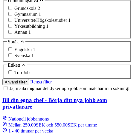
Utbildningsnivå
Grundskola
2
Gymnasium
1
Universitet/Högskolestudier
1
Yrkesutbildning
1
Annan
1
Språk
Engelska
1
Svenska
1
Etikett
Top Job
Rensa filter
Använd filter
Ja, maila mig när det dyker upp jobb som matchar min sökning!
Bli din egna chef - Börja ditt nya jobb som
privatlärare
Nationell jobbannons
Mellan 250.00SEK och 550.00SEK per timme
1 - 40 timmar per vecka