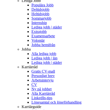
Lediga Jobb
Populära Jobb
Deltidsjobb
Heltidsjobb
Sommarjobb
Internship
Lediga jobb | städer
Extrajobb
Examensarbete
Volontär
Jobba hemifrån
Jobba
Alla lediga jobb
Lediga jobb | län
Lediga jobb | städer
Karriärråd
Gratis CV-mall
Personligt brev
Arbetsintervju
CV
Ny på jobbet
Alla Karriärråd
LinkedIn-tips
Lönesamtal och löneförhandling
Karriärguide