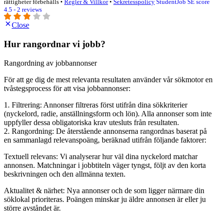
rättigheter förbehålls •
Regler & Villkor
•
Sekretesspolicy
StudentJob SE score
4.5 - 2 reviews
Close
Hur rangordnar vi jobb?
Rangordning av jobbannonser
För att ge dig de mest relevanta resultaten använder vår sökmotor en
tvåstegsprocess för att visa jobbannonser:
1. Filtrering: Annonser filtreras först utifrån dina sökkriterier
(nyckelord, radie, anställningsform och lön). Alla annonser som inte
uppfyller dessa obligatoriska krav utesluts från resultaten.
2. Rangordning: De återstående annonserna rangordnas baserat på
en sammanlagd relevanspoäng, beräknad utifrån följande faktorer:
Textuell relevans: Vi analyserar hur väl dina nyckelord matchar
annonsen. Matchningar i jobbtiteln väger tyngst, följt av den korta
beskrivningen och den allmänna texten.
Aktualitet & närhet: Nya annonser och de som ligger närmare din
söklokal prioriteras. Poängen minskar ju äldre annonsen är eller ju
större avståndet är.