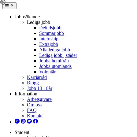
Jobbsökande
Lediga jobb
Deltidsjobb
Sommarjobb
Internship
Extrajobb
Alla lediga jobb
Lediga jobb | städer
Jobba hemifrån
Jobba utomlands
Volontär
Karriärråd
Blogg
Jobb 13-18år
Information
Arbetsgivare
Om oss
FAQ
Kontakt
Student