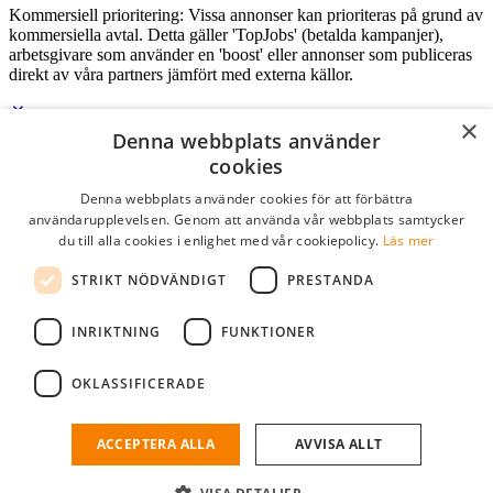
Kommersiell prioritering: Vissa annonser kan prioriteras på grund av
kommersiella avtal. Detta gäller 'TopJobs' (betalda kampanjer),
arbetsgivare som använder en 'boost' eller annonser som publiceras
direkt av våra partners jämfört med externa källor.
×
Denna webbplats använder
Logga in som företag
cookies
Denna webbplats använder cookies för att förbättra
E-post
*
användarupplevelsen. Genom att använda vår webbplats samtycker
du till alla cookies i enlighet med vår cookiepolicy.
Läs mer
Lösenord
STRIKT NÖDVÄNDIGT
PRESTANDA
kom ihåg mig
glömt ditt lösenord?
logga in
INRIKTNING
FUNKTIONER
Kostnadsfri företagsprofil
OKLASSIFICERADE
Om du har företagskonto hos StudentJob SE, kan du enkelt logga in
och söka efter passande kandidater till ditt företag.
ACCEPTERA ALLA
AVVISA ALLT
Har du inte ett företagskonto?