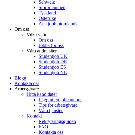
Schweiz
Storbritannien
Tyskland
Österrike
Alla jobb utomlands
Om oss
Vilka vi är
Om oss
Jobba för oss
Våra andra siter
Studentjob UK
Studentjob DE
Studentjob ES
Studentjob NL
Blogg
Kontakta oss
Arbetsgivare
Hitta kandidater
Lägg ut en jobbannons
Tips för arbetsgivare
Våra tjänster
Kontakt
Rekryteringsguiden
FAQ
Kontakta oss