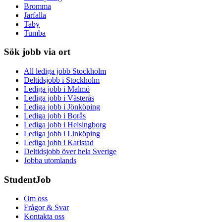
Bromma
Jarfalla
Taby
Tumba
Sök jobb via ort
All lediga jobb Stockholm
Deltidsjobb i Stockholm
Lediga jobb i Malmö
Lediga jobb i Västerås
Lediga jobb i Jönköping
Lediga jobb i Borås
Lediga jobb i Helsingborg
Lediga jobb i Linköping
Lediga jobb i Karlstad
Deltidsjobb över hela Sverige
Jobba utomlands
StudentJob
Om oss
Frågor & Svar
Kontakta oss