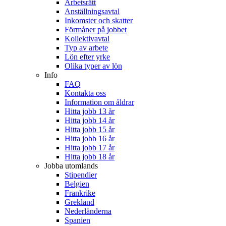
Arbetsrätt
Anställningsavtal
Inkomster och skatter
Förmåner på jobbet
Kollektivavtal
Typ av arbete
Lön efter yrke
Olika typer av lön
Info
FAQ
Kontakta oss
Information om åldrar
Hitta jobb 13 år
Hitta jobb 14 år
Hitta jobb 15 år
Hitta jobb 16 år
Hitta jobb 17 år
Hitta jobb 18 år
Jobba utomlands
Stipendier
Belgien
Frankrike
Grekland
Nederländerna
Spanien