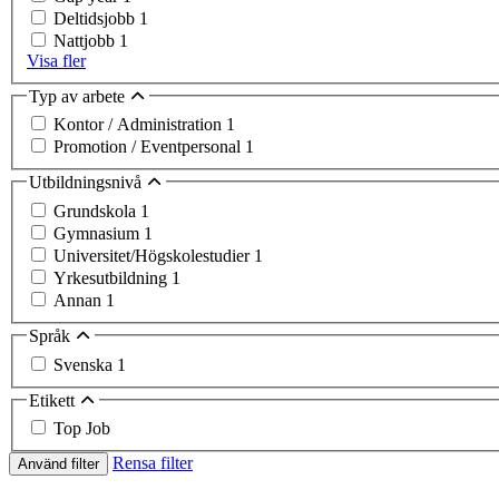
Deltidsjobb
1
Nattjobb
1
Visa fler
Typ av arbete
Kontor / Administration
1
Promotion / Eventpersonal
1
Utbildningsnivå
Grundskola
1
Gymnasium
1
Universitet/Högskolestudier
1
Yrkesutbildning
1
Annan
1
Språk
Svenska
1
Etikett
Top Job
Rensa filter
Använd filter