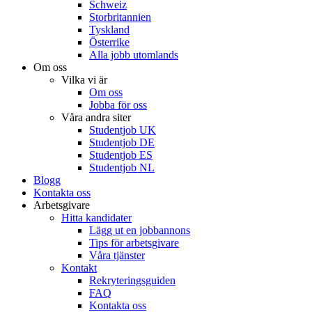
Schweiz
Storbritannien
Tyskland
Österrike
Alla jobb utomlands
Om oss
Vilka vi är
Om oss
Jobba för oss
Våra andra siter
Studentjob UK
Studentjob DE
Studentjob ES
Studentjob NL
Blogg
Kontakta oss
Arbetsgivare
Hitta kandidater
Lägg ut en jobbannons
Tips för arbetsgivare
Våra tjänster
Kontakt
Rekryteringsguiden
FAQ
Kontakta oss