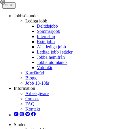
Jobbsökande
Lediga jobb
Deltidsjobb
Sommarjobb
Internship
Extrajobb
Alla lediga jobb
Lediga jobb | städer
Jobba hemifrån
Jobba utomlands
Volontär
Karriärråd
Blogg
Jobb 13-18år
Information
Arbetsgivare
Om oss
FAQ
Kontakt
Student