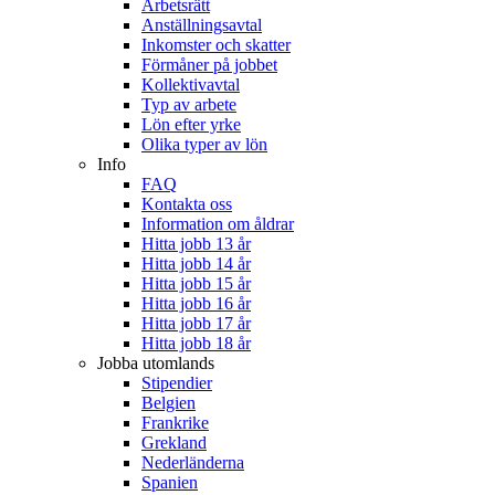
Arbetsrätt
Anställningsavtal
Inkomster och skatter
Förmåner på jobbet
Kollektivavtal
Typ av arbete
Lön efter yrke
Olika typer av lön
Info
FAQ
Kontakta oss
Information om åldrar
Hitta jobb 13 år
Hitta jobb 14 år
Hitta jobb 15 år
Hitta jobb 16 år
Hitta jobb 17 år
Hitta jobb 18 år
Jobba utomlands
Stipendier
Belgien
Frankrike
Grekland
Nederländerna
Spanien