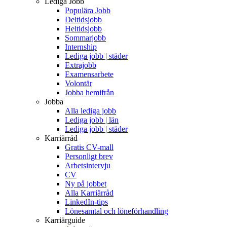
Lediga Jobb
Populära Jobb
Deltidsjobb
Heltidsjobb
Sommarjobb
Internship
Lediga jobb | städer
Extrajobb
Examensarbete
Volontär
Jobba hemifrån
Jobba
Alla lediga jobb
Lediga jobb | län
Lediga jobb | städer
Karriärråd
Gratis CV-mall
Personligt brev
Arbetsintervju
CV
Ny på jobbet
Alla Karriärråd
LinkedIn-tips
Lönesamtal och löneförhandling
Karriärguide