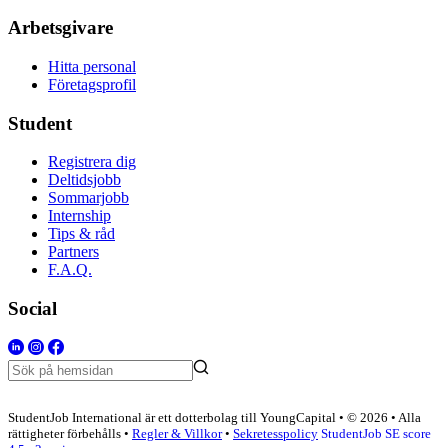
Arbetsgivare
Hitta personal
Företagsprofil
Student
Registrera dig
Deltidsjobb
Sommarjobb
Internship
Tips & råd
Partners
F.A.Q.
Social
StudentJob International är ett dotterbolag till YoungCapital • © 2026 • Alla
rättigheter förbehålls •
Regler & Villkor
•
Sekretesspolicy
StudentJob SE score