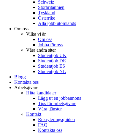
Schweiz
Storbritannien
Tyskland
Österrike
Alla jobb utomlands
Om oss
Vilka vi är
Om oss
Jobba för oss
Våra andra siter
Studentjob UK
Studentjob DE
Studentjob ES
Studentjob NL
Blogg
Kontakta oss
Arbetsgivare
Hitta kandidater
Lägg ut en jobbannons
Tips för arbetsgivare
Våra tjänster
Kontakt
Rekryteringsguiden
FAQ
Kontakta oss