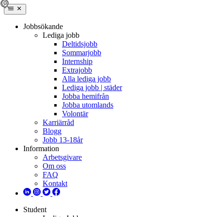
Jobbsökande
Lediga jobb
Deltidsjobb
Sommarjobb
Internship
Extrajobb
Alla lediga jobb
Lediga jobb | städer
Jobba hemifrån
Jobba utomlands
Volontär
Karriärråd
Blogg
Jobb 13-18år
Information
Arbetsgivare
Om oss
FAQ
Kontakt
Student