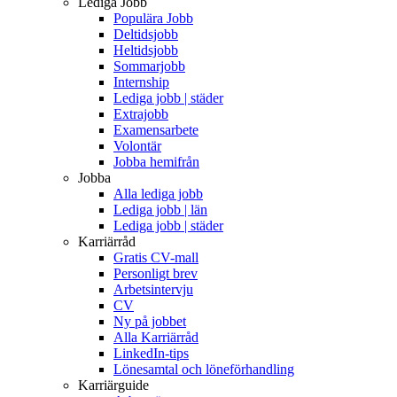
Lediga Jobb
Populära Jobb
Deltidsjobb
Heltidsjobb
Sommarjobb
Internship
Lediga jobb | städer
Extrajobb
Examensarbete
Volontär
Jobba hemifrån
Jobba
Alla lediga jobb
Lediga jobb | län
Lediga jobb | städer
Karriärråd
Gratis CV-mall
Personligt brev
Arbetsintervju
CV
Ny på jobbet
Alla Karriärråd
LinkedIn-tips
Lönesamtal och löneförhandling
Karriärguide