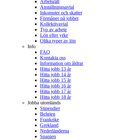
Arbetsrätt
Anställningsavtal
Inkomster och skatter
Förmåner på jobbet
Kollektivavtal
Typ av arbete
Lön efter yrke
Olika typer av lön
Info
FAQ
Kontakta oss
Information om åldrar
Hitta jobb 13 år
Hitta jobb 14 år
Hitta jobb 15 år
Hitta jobb 16 år
Hitta jobb 17 år
Hitta jobb 18 år
Jobba utomlands
Stipendier
Belgien
Frankrike
Grekland
Nederländerna
Spanien