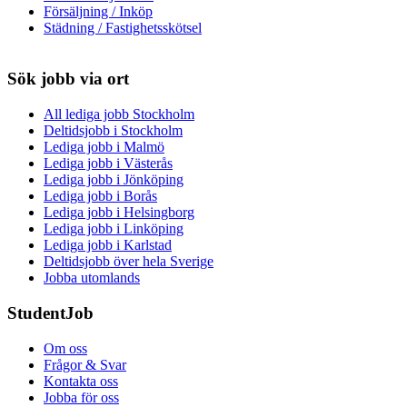
Försäljning / Inköp
Städning / Fastighetsskötsel
Sök jobb via ort
All lediga jobb Stockholm
Deltidsjobb i Stockholm
Lediga jobb i Malmö
Lediga jobb i Västerås
Lediga jobb i Jönköping
Lediga jobb i Borås
Lediga jobb i Helsingborg
Lediga jobb i Linköping
Lediga jobb i Karlstad
Deltidsjobb över hela Sverige
Jobba utomlands
StudentJob
Om oss
Frågor & Svar
Kontakta oss
Jobba för oss