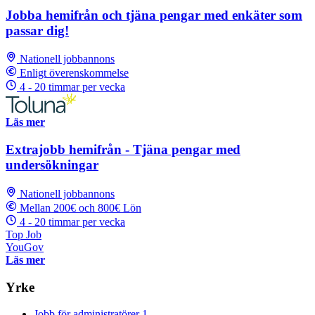
Jobba hemifrån och tjäna pengar med enkäter som
passar dig!
Nationell jobbannons
Enligt överenskommelse
4 - 20 timmar per vecka
Läs mer
Extrajobb hemifrån - Tjäna pengar med
undersökningar
Nationell jobbannons
Mellan 200€ och 800€ Lön
4 - 20 timmar per vecka
Top Job
YouGov
Läs mer
Yrke
Jobb för administratörer
1