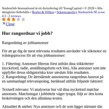
StudentJob International är ett dotterbolag till YoungCapital • © 2026 • Alla
rättigheter förbehålls •
Regler & Villkor
•
Sekretesspolicy
StudentJob SE score
4.5 - 2 reviews
Close
Hur rangordnar vi jobb?
Rangordning av jobbannonser
För att ge dig de mest relevanta resultaten använder vår sökmotor en
tvåstegsprocess för att visa jobbannonser:
1. Filtrering: Annonser filtreras först utifrån dina sökkriterier
(nyckelord, radie, anställningsform och lön). Alla annonser som inte
uppfyller dessa obligatoriska krav utesluts från resultaten.
2. Rangordning: De återstående annonserna rangordnas baserat på
en sammanlagd relevanspoäng, beräknad utifrån följande faktorer:
Textuell relevans: Vi analyserar hur väl dina nyckelord matchar
annonsen. Matchningar i jobbtiteln väger tyngst, följt av den korta
beskrivningen och den allmänna texten.
Aktualitet & närhet: Nya annonser och de som ligger närmare din