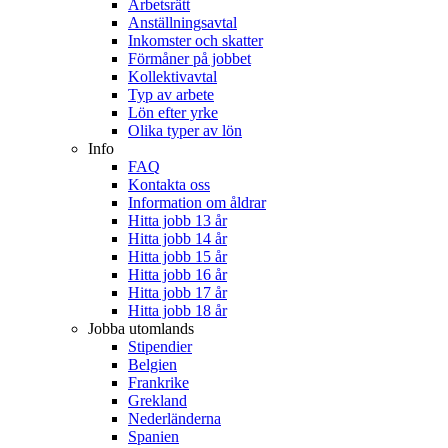
Arbetsrätt
Anställningsavtal
Inkomster och skatter
Förmåner på jobbet
Kollektivavtal
Typ av arbete
Lön efter yrke
Olika typer av lön
Info
FAQ
Kontakta oss
Information om åldrar
Hitta jobb 13 år
Hitta jobb 14 år
Hitta jobb 15 år
Hitta jobb 16 år
Hitta jobb 17 år
Hitta jobb 18 år
Jobba utomlands
Stipendier
Belgien
Frankrike
Grekland
Nederländerna
Spanien