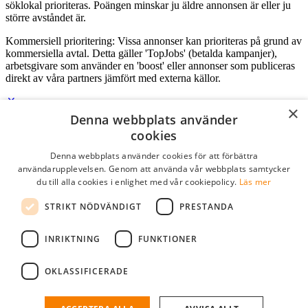
söklokal prioriteras. Poängen minskar ju äldre annonsen är eller ju
större avståndet är.
Kommersiell prioritering: Vissa annonser kan prioriteras på grund av
kommersiella avtal. Detta gäller 'TopJobs' (betalda kampanjer),
arbetsgivare som använder en 'boost' eller annonser som publiceras
direkt av våra partners jämfört med externa källor.
×
Denna webbplats använder
Logga in som företag
cookies
Denna webbplats använder cookies för att förbättra
E-post
*
användarupplevelsen. Genom att använda vår webbplats samtycker
du till alla cookies i enlighet med vår cookiepolicy.
Läs mer
Lösenord
STRIKT NÖDVÄNDIGT
PRESTANDA
kom ihåg mig
glömt ditt lösenord?
logga in
INRIKTNING
FUNKTIONER
Kostnadsfri företagsprofil
OKLASSIFICERADE
Om du har företagskonto hos StudentJob SE, kan du enkelt logga in
och söka efter passande kandidater till ditt företag.