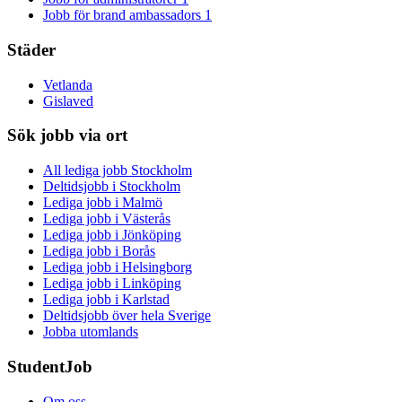
Jobb för brand ambassadors
1
Städer
Vetlanda
Gislaved
Sök jobb via ort
All lediga jobb Stockholm
Deltidsjobb i Stockholm
Lediga jobb i Malmö
Lediga jobb i Västerås
Lediga jobb i Jönköping
Lediga jobb i Borås
Lediga jobb i Helsingborg
Lediga jobb i Linköping
Lediga jobb i Karlstad
Deltidsjobb över hela Sverige
Jobba utomlands
StudentJob
Om oss