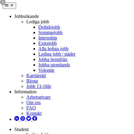
Jobbsökande
Lediga jobb
Deltidsjobb
Sommarjobb
Internship
Extrajobb
Alla lediga jobb
Lediga jobb | städer
Jobba hemifrån
Jobba utomlands
Volontär
Karriärråd
Blogg
Jobb 13-18år
Information
Arbetsgivare
Om oss
FAQ
Kontakt
Student