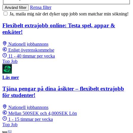
Rensa filter
Använd filter
Ja, maila mig när det dyker upp jobb som matchar min sökning!
Flexibelt extrajobb online: Testa spel, appar &
enkäter!
Nationell jobbannons
Enligt överenskommelse
11 - 40 timmar per vecka
Top Job
Läs mer
Tjäna pengar på dina åsikter – flexibelt extrajobb
för studenter!
Nationell jobbannons
Mellan 500SEK och 4,000SEK Lön
1 - 15 timmar per vecka
Top Job