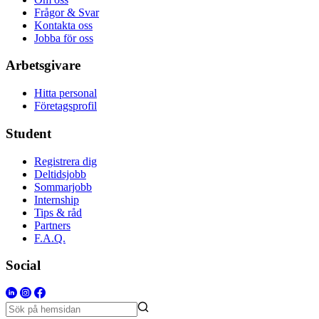
Frågor & Svar
Kontakta oss
Jobba för oss
Arbetsgivare
Hitta personal
Företagsprofil
Student
Registrera dig
Deltidsjobb
Sommarjobb
Internship
Tips & råd
Partners
F.A.Q.
Social