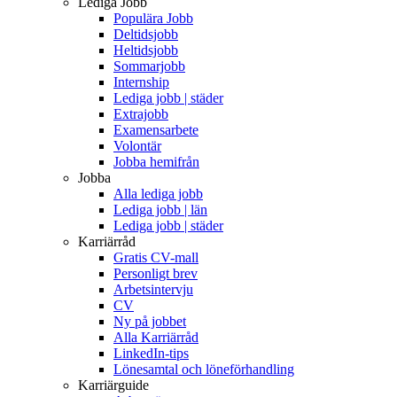
Lediga Jobb
Populära Jobb
Deltidsjobb
Heltidsjobb
Sommarjobb
Internship
Lediga jobb | städer
Extrajobb
Examensarbete
Volontär
Jobba hemifrån
Jobba
Alla lediga jobb
Lediga jobb | län
Lediga jobb | städer
Karriärråd
Gratis CV-mall
Personligt brev
Arbetsintervju
CV
Ny på jobbet
Alla Karriärråd
LinkedIn-tips
Lönesamtal och löneförhandling
Karriärguide