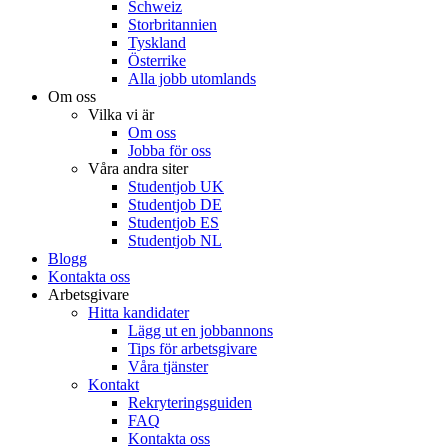
Schweiz
Storbritannien
Tyskland
Österrike
Alla jobb utomlands
Om oss
Vilka vi är
Om oss
Jobba för oss
Våra andra siter
Studentjob UK
Studentjob DE
Studentjob ES
Studentjob NL
Blogg
Kontakta oss
Arbetsgivare
Hitta kandidater
Lägg ut en jobbannons
Tips för arbetsgivare
Våra tjänster
Kontakt
Rekryteringsguiden
FAQ
Kontakta oss