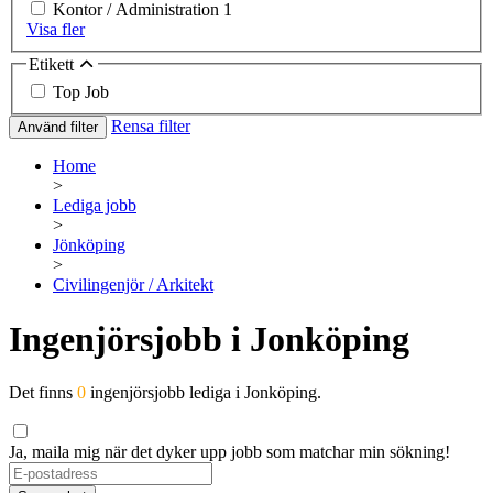
Kontor / Administration
1
Visa fler
Etikett
Top Job
Rensa filter
Använd filter
Home
>
Lediga jobb
>
Jönköping
>
Civilingenjör / Arkitekt
Ingenjörsjobb i Jonköping
Det finns
0
ingenjörsjobb lediga i Jonköping.
Ja, maila mig när det dyker upp jobb som matchar min sökning!
If
you