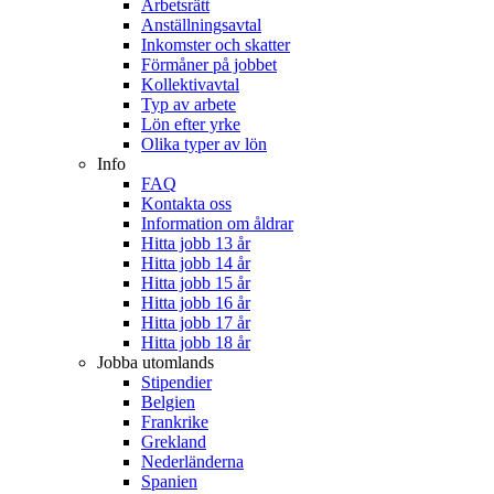
Arbetsrätt
Anställningsavtal
Inkomster och skatter
Förmåner på jobbet
Kollektivavtal
Typ av arbete
Lön efter yrke
Olika typer av lön
Info
FAQ
Kontakta oss
Information om åldrar
Hitta jobb 13 år
Hitta jobb 14 år
Hitta jobb 15 år
Hitta jobb 16 år
Hitta jobb 17 år
Hitta jobb 18 år
Jobba utomlands
Stipendier
Belgien
Frankrike
Grekland
Nederländerna
Spanien