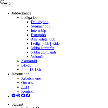
Jobbsökande
Lediga jobb
Deltidsjobb
Sommarjobb
Internship
Extrajobb
Alla lediga jobb
Lediga jobb | städer
Jobba hemifrån
Jobba utomlands
Volontär
Karriärråd
Blogg
Jobb 13-18år
Information
Arbetsgivare
Om oss
FAQ
Kontakt
Student