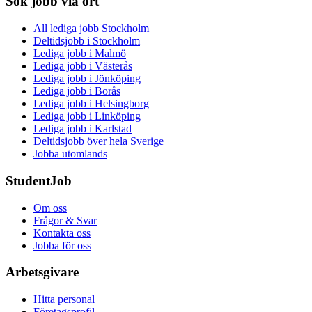
Sök jobb via ort
All lediga jobb Stockholm
Deltidsjobb i Stockholm
Lediga jobb i Malmö
Lediga jobb i Västerås
Lediga jobb i Jönköping
Lediga jobb i Borås
Lediga jobb i Helsingborg
Lediga jobb i Linköping
Lediga jobb i Karlstad
Deltidsjobb över hela Sverige
Jobba utomlands
StudentJob
Om oss
Frågor & Svar
Kontakta oss
Jobba för oss
Arbetsgivare
Hitta personal
Företagsprofil