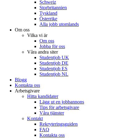
Schweiz
Storbritannien
Tyskland
Österrike
Alla jobb utomlands
Om oss
Vilka vi är
Om oss
Jobba för oss
Våra andra siter
Studentjob UK
Studentjob DE
Studentjob ES
Studentjob NL
Blogg
Kontakta oss
Arbetsgivare
Hitta kandidater
Lägg ut en jobbannons
Tips för arbetsgivare
Våra tjänster
Kontakt
Rekryteringsguiden
FAQ
Kontakta oss