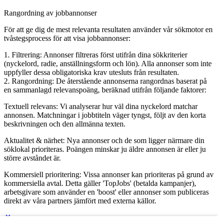
Rangordning av jobbannonser
För att ge dig de mest relevanta resultaten använder vår sökmotor en
tvåstegsprocess för att visa jobbannonser:
1. Filtrering: Annonser filtreras först utifrån dina sökkriterier
(nyckelord, radie, anställningsform och lön). Alla annonser som inte
uppfyller dessa obligatoriska krav utesluts från resultaten.
2. Rangordning: De återstående annonserna rangordnas baserat på
en sammanlagd relevanspoäng, beräknad utifrån följande faktorer:
Textuell relevans: Vi analyserar hur väl dina nyckelord matchar
annonsen. Matchningar i jobbtiteln väger tyngst, följt av den korta
beskrivningen och den allmänna texten.
Aktualitet & närhet: Nya annonser och de som ligger närmare din
söklokal prioriteras. Poängen minskar ju äldre annonsen är eller ju
större avståndet är.
Kommersiell prioritering: Vissa annonser kan prioriteras på grund av
kommersiella avtal. Detta gäller 'TopJobs' (betalda kampanjer),
arbetsgivare som använder en 'boost' eller annonser som publiceras
direkt av våra partners jämfört med externa källor.