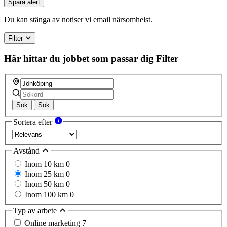
Spara alert
are
a
Du kan stänga av notiser vi email närsomhelst.
human,
ignore
Filter
this
field
Här hittar du jobbet som passar dig
Filter
Sök
Sök
Sortera efter
Avstånd
Inom 10 km
0
Inom 25 km
0
Inom 50 km
0
Inom 100 km
0
Typ av arbete
Online marketing
7