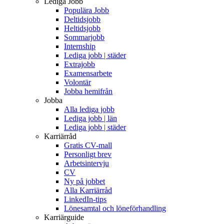
Lediga Jobb
Populära Jobb
Deltidsjobb
Heltidsjobb
Sommarjobb
Internship
Lediga jobb | städer
Extrajobb
Examensarbete
Volontär
Jobba hemifrån
Jobba
Alla lediga jobb
Lediga jobb | län
Lediga jobb | städer
Karriärråd
Gratis CV-mall
Personligt brev
Arbetsintervju
CV
Ny på jobbet
Alla Karriärråd
LinkedIn-tips
Lönesamtal och löneförhandling
Karriärguide