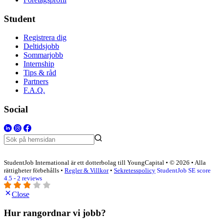
Student
Registrera dig
Deltidsjobb
Sommarjobb
Internship
Tips & råd
Partners
F.A.Q.
Social
StudentJob International är ett dotterbolag till YoungCapital • © 2026 • Alla
rättigheter förbehålls •
Regler & Villkor
•
Sekretesspolicy
StudentJob SE score
4.5 - 2 reviews
Close
Hur rangordnar vi jobb?