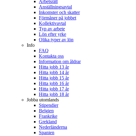
Arbetsrätt
Anställningsavtal
Inkomster och skatter
Förmåner på jobbet
Kollektivavtal
Typ av arbete
Lön efter yrke
Olika typer av lön
Info
FAQ
Kontakta oss
Information om åldrar
Hitta jobb 13 år
Hitta jobb 14 år
Hitta jobb 15 år
Hitta jobb 16 år
Hitta jobb 17 år
Hitta jobb 18 år
Jobba utomlands
Stipendier
Belgien
Frankrike
Grekland
Nederländerna
Spanien