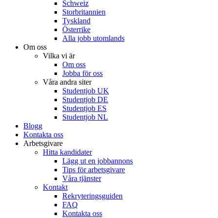
Schweiz
Storbritannien
Tyskland
Österrike
Alla jobb utomlands
Om oss
Vilka vi är
Om oss
Jobba för oss
Våra andra siter
Studentjob UK
Studentjob DE
Studentjob ES
Studentjob NL
Blogg
Kontakta oss
Arbetsgivare
Hitta kandidater
Lägg ut en jobbannons
Tips för arbetsgivare
Våra tjänster
Kontakt
Rekryteringsguiden
FAQ
Kontakta oss