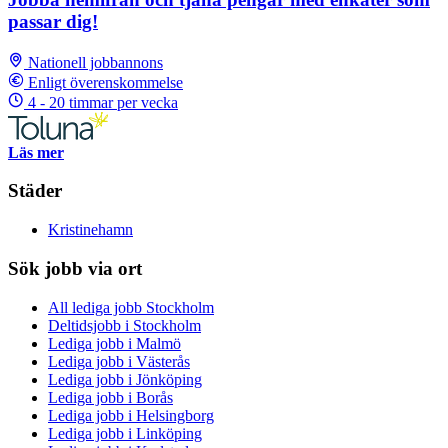
passar dig!
Nationell jobbannons
Enligt överenskommelse
4 - 20 timmar per vecka
Läs mer
Städer
Kristinehamn
Sök jobb via ort
All lediga jobb Stockholm
Deltidsjobb i Stockholm
Lediga jobb i Malmö
Lediga jobb i Västerås
Lediga jobb i Jönköping
Lediga jobb i Borås
Lediga jobb i Helsingborg
Lediga jobb i Linköping