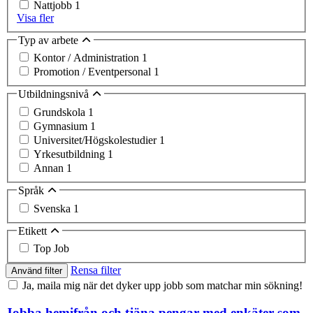
Nattjobb
1
Visa fler
Typ av arbete
Kontor / Administration
1
Promotion / Eventpersonal
1
Utbildningsnivå
Grundskola
1
Gymnasium
1
Universitet/Högskolestudier
1
Yrkesutbildning
1
Annan
1
Språk
Svenska
1
Etikett
Top Job
Rensa filter
Använd filter
Ja, maila mig när det dyker upp jobb som matchar min sökning!
Jobba hemifrån och tjäna pengar med enkäter som