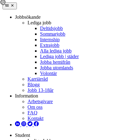
Jobbsökande
Lediga jobb
Deltidsjobb
Sommarjobb
Internship
Extrajobb
Alla lediga jobb
Lediga jobb | städer
Jobba hemifrån
Jobba utomlands
Volontär
Karriärråd
Blogg
Jobb 13-18år
Information
Arbetsgivare
Om oss
FAQ
Kontakt
Student