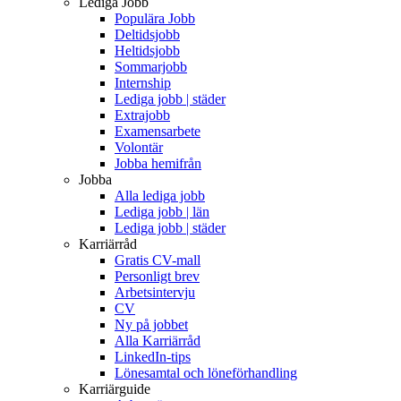
Lediga Jobb
Populära Jobb
Deltidsjobb
Heltidsjobb
Sommarjobb
Internship
Lediga jobb | städer
Extrajobb
Examensarbete
Volontär
Jobba hemifrån
Jobba
Alla lediga jobb
Lediga jobb | län
Lediga jobb | städer
Karriärråd
Gratis CV-mall
Personligt brev
Arbetsintervju
CV
Ny på jobbet
Alla Karriärråd
LinkedIn-tips
Lönesamtal och löneförhandling
Karriärguide