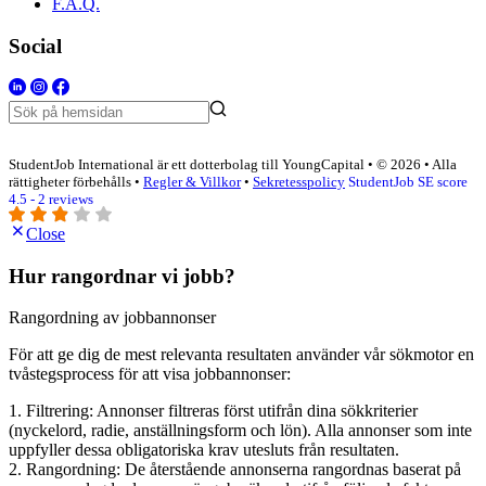
F.A.Q.
Social
StudentJob International är ett dotterbolag till YoungCapital • © 2026 • Alla
rättigheter förbehålls •
Regler & Villkor
•
Sekretesspolicy
StudentJob SE score
4.5 - 2 reviews
Close
Hur rangordnar vi jobb?
Rangordning av jobbannonser
För att ge dig de mest relevanta resultaten använder vår sökmotor en
tvåstegsprocess för att visa jobbannonser:
1. Filtrering: Annonser filtreras först utifrån dina sökkriterier
(nyckelord, radie, anställningsform och lön). Alla annonser som inte
uppfyller dessa obligatoriska krav utesluts från resultaten.
2. Rangordning: De återstående annonserna rangordnas baserat på