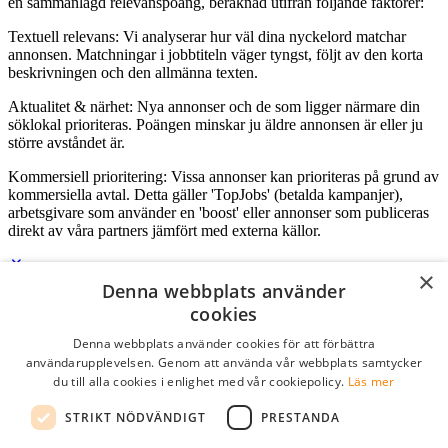
en sammanlagd relevanspoäng, beräknad utifrån följande faktorer:
Textuell relevans: Vi analyserar hur väl dina nyckelord matchar
annonsen. Matchningar i jobbtiteln väger tyngst, följt av den korta
beskrivningen och den allmänna texten.
Aktualitet & närhet: Nya annonser och de som ligger närmare din
söklokal prioriteras. Poängen minskar ju äldre annonsen är eller ju
större avståndet är.
Kommersiell prioritering: Vissa annonser kan prioriteras på grund av
kommersiella avtal. Detta gäller 'TopJobs' (betalda kampanjer),
arbetsgivare som använder en 'boost' eller annonser som publiceras
direkt av våra partners jämfört med externa källor.
×
Denna webbplats använder
Logga in som företag
cookies
Denna webbplats använder cookies för att förbättra
E-post
*
användarupplevelsen. Genom att använda vår webbplats samtycker
du till alla cookies i enlighet med vår cookiepolicy.
Läs mer
Lösenord
STRIKT NÖDVÄNDIGT
PRESTANDA
kom ihåg mig
glömt ditt lösenord?