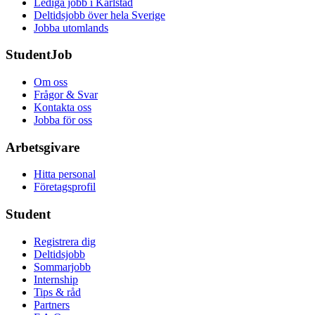
Lediga jobb i Karlstad
Deltidsjobb över hela Sverige
Jobba utomlands
StudentJob
Om oss
Frågor & Svar
Kontakta oss
Jobba för oss
Arbetsgivare
Hitta personal
Företagsprofil
Student
Registrera dig
Deltidsjobb
Sommarjobb
Internship
Tips & råd
Partners