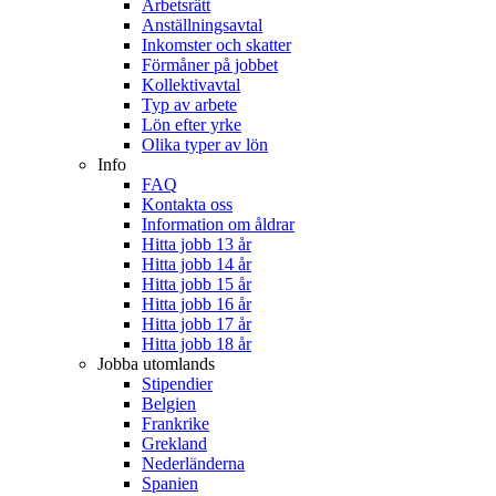
Arbetsrätt
Anställningsavtal
Inkomster och skatter
Förmåner på jobbet
Kollektivavtal
Typ av arbete
Lön efter yrke
Olika typer av lön
Info
FAQ
Kontakta oss
Information om åldrar
Hitta jobb 13 år
Hitta jobb 14 år
Hitta jobb 15 år
Hitta jobb 16 år
Hitta jobb 17 år
Hitta jobb 18 år
Jobba utomlands
Stipendier
Belgien
Frankrike
Grekland
Nederländerna
Spanien