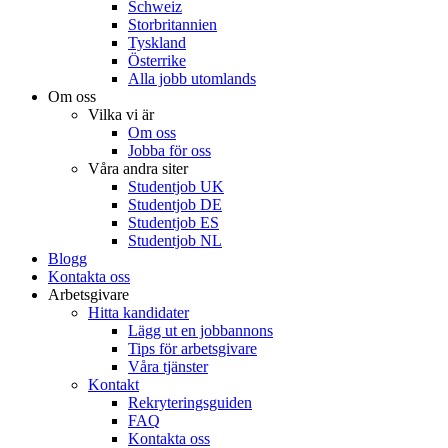
Schweiz
Storbritannien
Tyskland
Österrike
Alla jobb utomlands
Om oss
Vilka vi är
Om oss
Jobba för oss
Våra andra siter
Studentjob UK
Studentjob DE
Studentjob ES
Studentjob NL
Blogg
Kontakta oss
Arbetsgivare
Hitta kandidater
Lägg ut en jobbannons
Tips för arbetsgivare
Våra tjänster
Kontakt
Rekryteringsguiden
FAQ
Kontakta oss