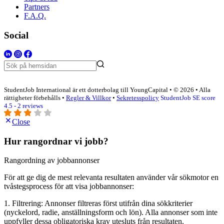
Partners
F.A.Q.
Social
StudentJob International är ett dotterbolag till YoungCapital • © 2026 • Alla
rättigheter förbehålls •
Regler & Villkor
•
Sekretesspolicy
StudentJob SE score
4.5 - 2 reviews
Close
Hur rangordnar vi jobb?
Rangordning av jobbannonser
För att ge dig de mest relevanta resultaten använder vår sökmotor en
tvåstegsprocess för att visa jobbannonser:
1. Filtrering: Annonser filtreras först utifrån dina sökkriterier
(nyckelord, radie, anställningsform och lön). Alla annonser som inte
uppfyller dessa obligatoriska krav utesluts från resultaten.