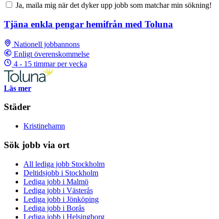
Ja, maila mig när det dyker upp jobb som matchar min sökning!
Tjäna enkla pengar hemifrån med Toluna
Nationell jobbannons
Enligt överenskommelse
4 - 15 timmar per vecka
Läs mer
Städer
Kristinehamn
Sök jobb via ort
All lediga jobb Stockholm
Deltidsjobb i Stockholm
Lediga jobb i Malmö
Lediga jobb i Västerås
Lediga jobb i Jönköping
Lediga jobb i Borås
Lediga jobb i Helsingborg