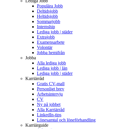
Lediga Jobb
Populära Jobb
Deltidsjobb
Heltidsjobb
Sommarjobb
Internship
Lediga jobb | städer
Extrajobb
Examensarbete
Volontär
Jobba hemifrån
Jobba
Alla lediga jobb
Lediga jobb | län
Lediga jobb | städer
Karriärråd
Gratis CV-mall
Personligt brev
Arbetsintervju
CV
Ny på jobbet
Alla Karriärråd
LinkedIn-tips
Lönesamtal och löneförhandling
Karriärguide