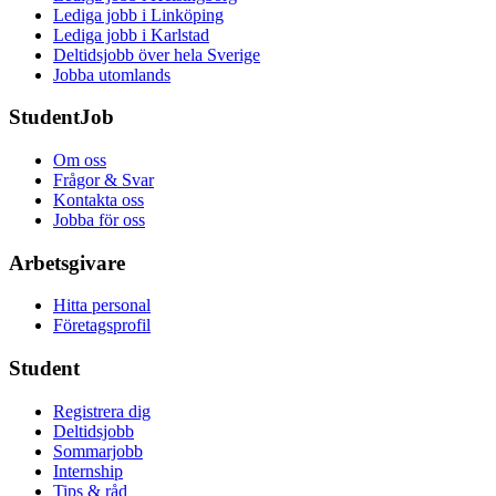
Lediga jobb i Linköping
Lediga jobb i Karlstad
Deltidsjobb över hela Sverige
Jobba utomlands
StudentJob
Om oss
Frågor & Svar
Kontakta oss
Jobba för oss
Arbetsgivare
Hitta personal
Företagsprofil
Student
Registrera dig
Deltidsjobb
Sommarjobb
Internship
Tips & råd