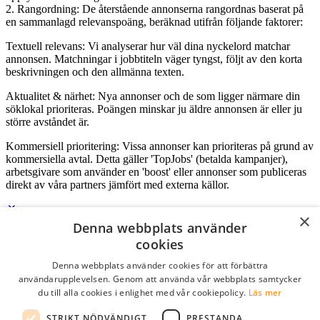
2. Rangordning: De återstående annonserna rangordnas baserat på
en sammanlagd relevanspoäng, beräknad utifrån följande faktorer:
Textuell relevans: Vi analyserar hur väl dina nyckelord matchar
annonsen. Matchningar i jobbtiteln väger tyngst, följt av den korta
beskrivningen och den allmänna texten.
Aktualitet & närhet: Nya annonser och de som ligger närmare din
söklokal prioriteras. Poängen minskar ju äldre annonsen är eller ju
större avståndet är.
Kommersiell prioritering: Vissa annonser kan prioriteras på grund av
kommersiella avtal. Detta gäller 'TopJobs' (betalda kampanjer),
arbetsgivare som använder en 'boost' eller annonser som publiceras
direkt av våra partners jämfört med externa källor.
×
Denna webbplats använder
Logga in som företag
cookies
Denna webbplats använder cookies för att förbättra
E-post
*
användarupplevelsen. Genom att använda vår webbplats samtycker
du till alla cookies i enlighet med vår cookiepolicy.
Läs mer
Lösenord
STRIKT NÖDVÄNDIGT
PRESTANDA