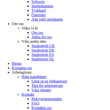
Schweiz
Storbritannien
Tyskland
Österrike
Alla jobb utomlands
Om oss
Vilka vi är
Om oss
Jobba för oss
Våra andra siter
Studentjob UK
Studentjob DE
Studentjob ES
Studentjob NL
Blogg
Kontakta oss
Arbetsgivare
Hitta kandidater
Lägg ut en jobbannons
Tips för arbetsgivare
Våra tjänster
Kontakt
Rekryteringsguiden
FAQ
Kontakta oss