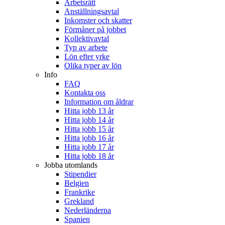
Arbetsrätt
Anställningsavtal
Inkomster och skatter
Förmåner på jobbet
Kollektivavtal
Typ av arbete
Lön efter yrke
Olika typer av lön
Info
FAQ
Kontakta oss
Information om åldrar
Hitta jobb 13 år
Hitta jobb 14 år
Hitta jobb 15 år
Hitta jobb 16 år
Hitta jobb 17 år
Hitta jobb 18 år
Jobba utomlands
Stipendier
Belgien
Frankrike
Grekland
Nederländerna
Spanien