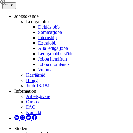
Jobbsökande
Lediga jobb
Deltidsjobb
Sommarjobb
Internship
Extrajobb
Alla lediga jobb
Lediga jobb | städer
Jobba hemifrån
Jobba utomlands
Volontär
Karriärråd
Blogg
Jobb 13-18år
Information
Arbetsgivare
Om oss
FAQ
Kontakt
Student