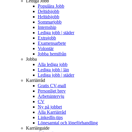
Lediga Jobb
Populära Jobb
Deltidsjobb
Heltidsjobb
Sommarjobb
Internship
Lediga jobb | städer
Extrajobb
Examensarbete
Volontär
Jobba hemifrån
Jobba
Alla lediga jobb
Lediga jobb | län
Lediga jobb | städer
Karriärråd
Gratis CV-mall
Personligt brev
Arbetsintervju
CV
Ny på jobbet
Alla Karriärråd
LinkedIn-tips
Lönesamtal och löneförhandling
Karriärguide