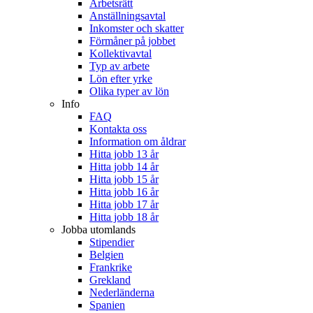
Arbetsrätt
Anställningsavtal
Inkomster och skatter
Förmåner på jobbet
Kollektivavtal
Typ av arbete
Lön efter yrke
Olika typer av lön
Info
FAQ
Kontakta oss
Information om åldrar
Hitta jobb 13 år
Hitta jobb 14 år
Hitta jobb 15 år
Hitta jobb 16 år
Hitta jobb 17 år
Hitta jobb 18 år
Jobba utomlands
Stipendier
Belgien
Frankrike
Grekland
Nederländerna
Spanien