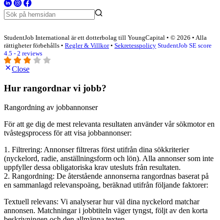
StudentJob International är ett dotterbolag till YoungCapital • © 2026 • Alla
rättigheter förbehålls •
Regler & Villkor
•
Sekretesspolicy
StudentJob SE score
4.5 - 2 reviews
Close
Hur rangordnar vi jobb?
Rangordning av jobbannonser
För att ge dig de mest relevanta resultaten använder vår sökmotor en
tvåstegsprocess för att visa jobbannonser:
1. Filtrering: Annonser filtreras först utifrån dina sökkriterier
(nyckelord, radie, anställningsform och lön). Alla annonser som inte
uppfyller dessa obligatoriska krav utesluts från resultaten.
2. Rangordning: De återstående annonserna rangordnas baserat på
en sammanlagd relevanspoäng, beräknad utifrån följande faktorer:
Textuell relevans: Vi analyserar hur väl dina nyckelord matchar
annonsen. Matchningar i jobbtiteln väger tyngst, följt av den korta
beskrivningen och den allmänna texten.