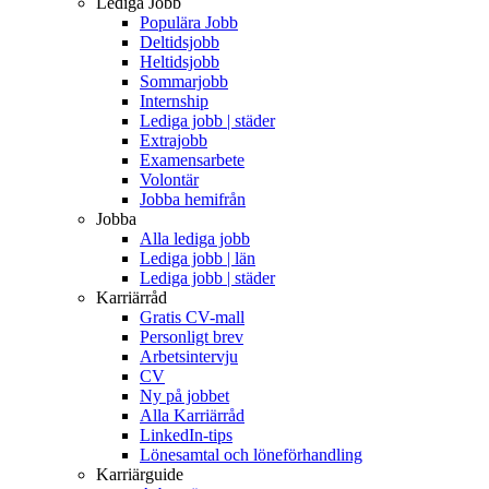
Lediga Jobb
Populära Jobb
Deltidsjobb
Heltidsjobb
Sommarjobb
Internship
Lediga jobb | städer
Extrajobb
Examensarbete
Volontär
Jobba hemifrån
Jobba
Alla lediga jobb
Lediga jobb | län
Lediga jobb | städer
Karriärråd
Gratis CV-mall
Personligt brev
Arbetsintervju
CV
Ny på jobbet
Alla Karriärråd
LinkedIn-tips
Lönesamtal och löneförhandling
Karriärguide