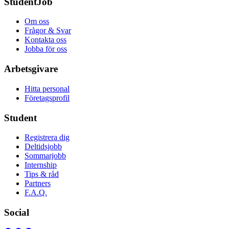
StudentJob
Om oss
Frågor & Svar
Kontakta oss
Jobba för oss
Arbetsgivare
Hitta personal
Företagsprofil
Student
Registrera dig
Deltidsjobb
Sommarjobb
Internship
Tips & råd
Partners
F.A.Q.
Social