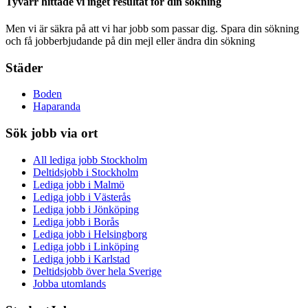
Tyvärr hittade vi inget resultat för din sökning
Men vi är säkra på att vi har jobb som passar dig. Spara din sökning
och få jobberbjudande på din mejl eller ändra din sökning
Städer
Boden
Haparanda
Sök jobb via ort
All lediga jobb Stockholm
Deltidsjobb i Stockholm
Lediga jobb i Malmö
Lediga jobb i Västerås
Lediga jobb i Jönköping
Lediga jobb i Borås
Lediga jobb i Helsingborg
Lediga jobb i Linköping
Lediga jobb i Karlstad
Deltidsjobb över hela Sverige
Jobba utomlands