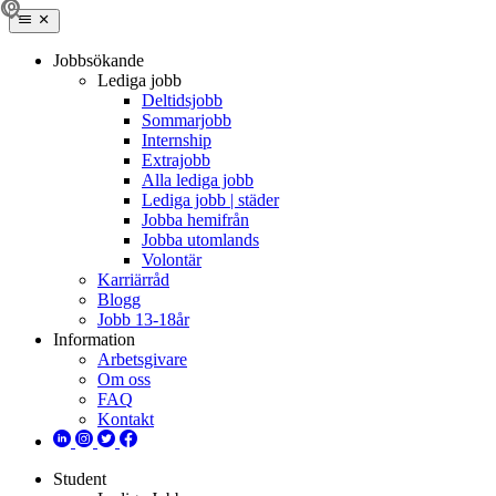
Jobbsökande
Lediga jobb
Deltidsjobb
Sommarjobb
Internship
Extrajobb
Alla lediga jobb
Lediga jobb | städer
Jobba hemifrån
Jobba utomlands
Volontär
Karriärråd
Blogg
Jobb 13-18år
Information
Arbetsgivare
Om oss
FAQ
Kontakt
Student