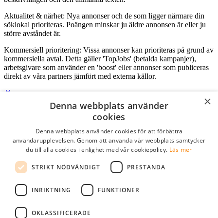
Aktualitet & närhet: Nya annonser och de som ligger närmare din
söklokal prioriteras. Poängen minskar ju äldre annonsen är eller ju
större avståndet är.
Kommersiell prioritering: Vissa annonser kan prioriteras på grund av
kommersiella avtal. Detta gäller 'TopJobs' (betalda kampanjer),
arbetsgivare som använder en 'boost' eller annonser som publiceras
direkt av våra partners jämfört med externa källor.
×
Denna webbplats använder
Logga in som företag
cookies
Denna webbplats använder cookies för att förbättra
E-post
*
användarupplevelsen. Genom att använda vår webbplats samtycker
du till alla cookies i enlighet med vår cookiepolicy.
Läs mer
Lösenord
STRIKT NÖDVÄNDIGT
PRESTANDA
kom ihåg mig
glömt ditt lösenord?
logga in
INRIKTNING
FUNKTIONER
Kostnadsfri företagsprofil
OKLASSIFICERADE