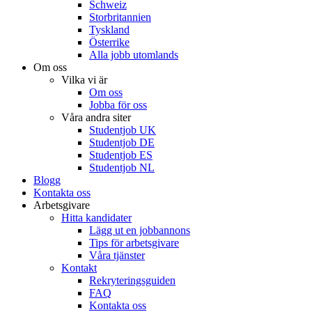
Schweiz
Storbritannien
Tyskland
Österrike
Alla jobb utomlands
Om oss
Vilka vi är
Om oss
Jobba för oss
Våra andra siter
Studentjob UK
Studentjob DE
Studentjob ES
Studentjob NL
Blogg
Kontakta oss
Arbetsgivare
Hitta kandidater
Lägg ut en jobbannons
Tips för arbetsgivare
Våra tjänster
Kontakt
Rekryteringsguiden
FAQ
Kontakta oss