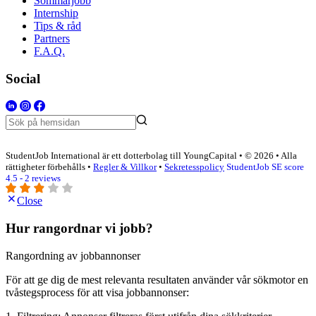
Sommarjobb
Internship
Tips & råd
Partners
F.A.Q.
Social
StudentJob International är ett dotterbolag till YoungCapital • © 2026 • Alla
rättigheter förbehålls •
Regler & Villkor
•
Sekretesspolicy
StudentJob SE score
4.5 - 2 reviews
Close
Hur rangordnar vi jobb?
Rangordning av jobbannonser
För att ge dig de mest relevanta resultaten använder vår sökmotor en
tvåstegsprocess för att visa jobbannonser: