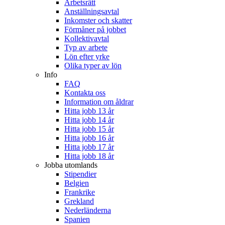
Arbetsrätt
Anställningsavtal
Inkomster och skatter
Förmåner på jobbet
Kollektivavtal
Typ av arbete
Lön efter yrke
Olika typer av lön
Info
FAQ
Kontakta oss
Information om åldrar
Hitta jobb 13 år
Hitta jobb 14 år
Hitta jobb 15 år
Hitta jobb 16 år
Hitta jobb 17 år
Hitta jobb 18 år
Jobba utomlands
Stipendier
Belgien
Frankrike
Grekland
Nederländerna
Spanien