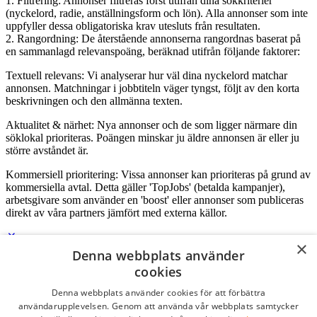
1. Filtrering: Annonser filtreras först utifrån dina sökkriterier
(nyckelord, radie, anställningsform och lön). Alla annonser som inte
uppfyller dessa obligatoriska krav utesluts från resultaten.
2. Rangordning: De återstående annonserna rangordnas baserat på
en sammanlagd relevanspoäng, beräknad utifrån följande faktorer:
Textuell relevans: Vi analyserar hur väl dina nyckelord matchar
annonsen. Matchningar i jobbtiteln väger tyngst, följt av den korta
beskrivningen och den allmänna texten.
Aktualitet & närhet: Nya annonser och de som ligger närmare din
söklokal prioriteras. Poängen minskar ju äldre annonsen är eller ju
större avståndet är.
Kommersiell prioritering: Vissa annonser kan prioriteras på grund av
kommersiella avtal. Detta gäller 'TopJobs' (betalda kampanjer),
arbetsgivare som använder en 'boost' eller annonser som publiceras
direkt av våra partners jämfört med externa källor.
×
Denna webbplats använder
Logga in som företag
cookies
Denna webbplats använder cookies för att förbättra
E-post
*
användarupplevelsen. Genom att använda vår webbplats samtycker