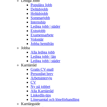
Lediga Jobb
Populära Jobb
Deltidsjobb
Heltidsjobb
Sommarjobb
Internship
Lediga jobb | städer
Extrajobb
Examensarbete
Volontär
Jobba hemifrån
Jobba
Alla lediga jobb
Lediga jobb | län
Lediga jobb | städer
Karriärråd
Gratis CV-mall
Personligt brev
Arbetsintervju
CV
Ny på jobbet
Alla Karriärråd
LinkedIn-tips
Lönesamtal och löneförhandling
Karriärguide