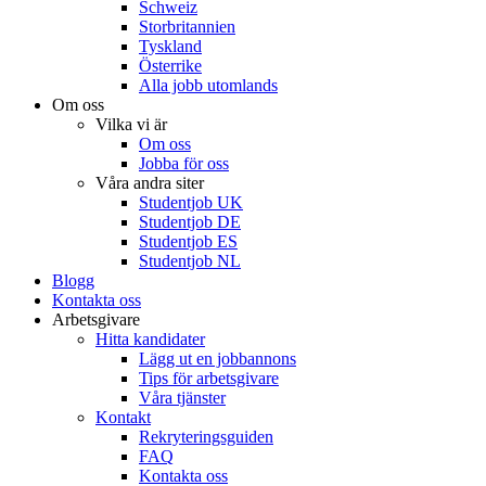
Schweiz
Storbritannien
Tyskland
Österrike
Alla jobb utomlands
Om oss
Vilka vi är
Om oss
Jobba för oss
Våra andra siter
Studentjob UK
Studentjob DE
Studentjob ES
Studentjob NL
Blogg
Kontakta oss
Arbetsgivare
Hitta kandidater
Lägg ut en jobbannons
Tips för arbetsgivare
Våra tjänster
Kontakt
Rekryteringsguiden
FAQ
Kontakta oss