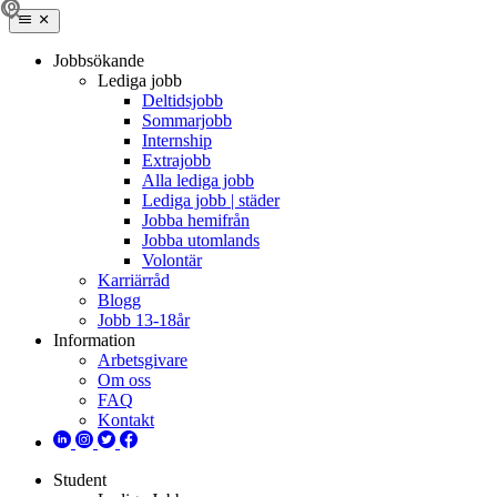
Jobbsökande
Lediga jobb
Deltidsjobb
Sommarjobb
Internship
Extrajobb
Alla lediga jobb
Lediga jobb | städer
Jobba hemifrån
Jobba utomlands
Volontär
Karriärråd
Blogg
Jobb 13-18år
Information
Arbetsgivare
Om oss
FAQ
Kontakt
Student