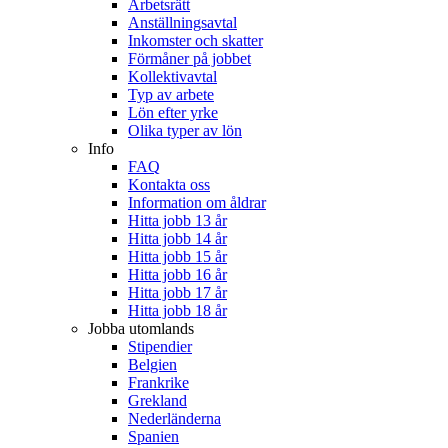
Arbetsrätt
Anställningsavtal
Inkomster och skatter
Förmåner på jobbet
Kollektivavtal
Typ av arbete
Lön efter yrke
Olika typer av lön
Info
FAQ
Kontakta oss
Information om åldrar
Hitta jobb 13 år
Hitta jobb 14 år
Hitta jobb 15 år
Hitta jobb 16 år
Hitta jobb 17 år
Hitta jobb 18 år
Jobba utomlands
Stipendier
Belgien
Frankrike
Grekland
Nederländerna
Spanien