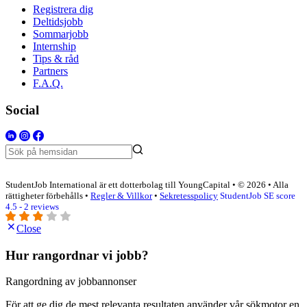
Registrera dig
Deltidsjobb
Sommarjobb
Internship
Tips & råd
Partners
F.A.Q.
Social
StudentJob International är ett dotterbolag till YoungCapital • © 2026 • Alla
rättigheter förbehålls •
Regler & Villkor
•
Sekretesspolicy
StudentJob SE score
4.5 - 2 reviews
Close
Hur rangordnar vi jobb?
Rangordning av jobbannonser
För att ge dig de mest relevanta resultaten använder vår sökmotor en