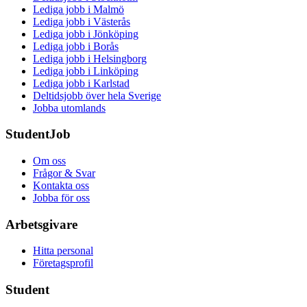
Lediga jobb i Malmö
Lediga jobb i Västerås
Lediga jobb i Jönköping
Lediga jobb i Borås
Lediga jobb i Helsingborg
Lediga jobb i Linköping
Lediga jobb i Karlstad
Deltidsjobb över hela Sverige
Jobba utomlands
StudentJob
Om oss
Frågor & Svar
Kontakta oss
Jobba för oss
Arbetsgivare
Hitta personal
Företagsprofil
Student