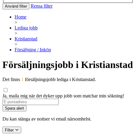
Rensa filter
Använd filter
Home
>
Lediga jobb
>
Kristianstad
>
Försäljning / Inköp
Försäljningsjobb i Kristianstad
Det finns
1
försäljningsjobb lediga i Kristianstad.
Ja, maila mig när det dyker upp jobb som matchar min sökning!
If
you
Spara alert
are
a
Du kan stänga av notiser vi email närsomhelst.
human,
ignore
Filter
this