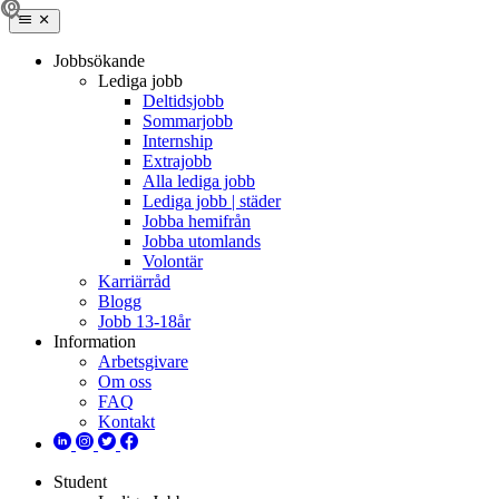
Jobbsökande
Lediga jobb
Deltidsjobb
Sommarjobb
Internship
Extrajobb
Alla lediga jobb
Lediga jobb | städer
Jobba hemifrån
Jobba utomlands
Volontär
Karriärråd
Blogg
Jobb 13-18år
Information
Arbetsgivare
Om oss
FAQ
Kontakt
Student