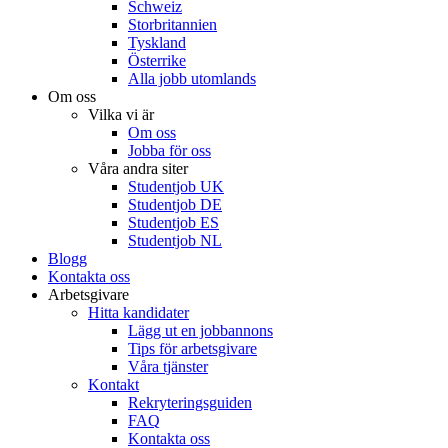
Schweiz
Storbritannien
Tyskland
Österrike
Alla jobb utomlands
Om oss
Vilka vi är
Om oss
Jobba för oss
Våra andra siter
Studentjob UK
Studentjob DE
Studentjob ES
Studentjob NL
Blogg
Kontakta oss
Arbetsgivare
Hitta kandidater
Lägg ut en jobbannons
Tips för arbetsgivare
Våra tjänster
Kontakt
Rekryteringsguiden
FAQ
Kontakta oss