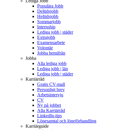
Lediga Jobb
Populära Jobb
Deltidsjobb
Heltidsjobb
Sommarjobb
Internship
Lediga jobb | städer
Extrajobb
Examensarbete
Volontär
Jobba hemifrån
Jobba
Alla lediga jobb
Lediga jobb | län
Lediga jobb | städer
Karriärråd
Gratis CV-mall
Personligt brev
Arbetsintervju
CV
Ny på jobbet
Alla Karriärråd
LinkedIn-tips
Lönesamtal och löneförhandling
Karriärguide