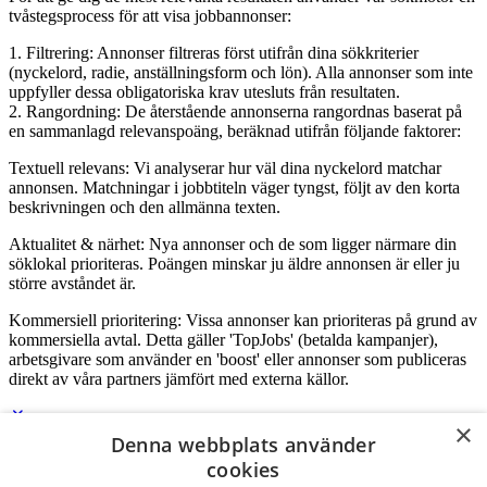
tvåstegsprocess för att visa jobbannonser:
1. Filtrering: Annonser filtreras först utifrån dina sökkriterier
(nyckelord, radie, anställningsform och lön). Alla annonser som inte
uppfyller dessa obligatoriska krav utesluts från resultaten.
2. Rangordning: De återstående annonserna rangordnas baserat på
en sammanlagd relevanspoäng, beräknad utifrån följande faktorer:
Textuell relevans: Vi analyserar hur väl dina nyckelord matchar
annonsen. Matchningar i jobbtiteln väger tyngst, följt av den korta
beskrivningen och den allmänna texten.
Aktualitet & närhet: Nya annonser och de som ligger närmare din
söklokal prioriteras. Poängen minskar ju äldre annonsen är eller ju
större avståndet är.
Kommersiell prioritering: Vissa annonser kan prioriteras på grund av
kommersiella avtal. Detta gäller 'TopJobs' (betalda kampanjer),
arbetsgivare som använder en 'boost' eller annonser som publiceras
direkt av våra partners jämfört med externa källor.
×
Denna webbplats använder
Logga in som företag
cookies