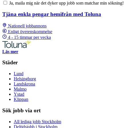
Ja, maila mig när det dyker upp jobb som matchar min sökning!
Tjäna enkla pengar hemifrån med Toluna
Nationell jobbannons
Enligt överenskommelse
4 - 15 timmar per vecka
Läs mer
Städer
Lund
Helsingborg
Landskrona
Malmo
Ystad
Klippan
Sök jobb via ort
All lediga jobb Stockholm
Deltidsjobb i Stockholm