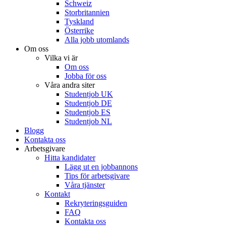
Schweiz
Storbritannien
Tyskland
Österrike
Alla jobb utomlands
Om oss
Vilka vi är
Om oss
Jobba för oss
Våra andra siter
Studentjob UK
Studentjob DE
Studentjob ES
Studentjob NL
Blogg
Kontakta oss
Arbetsgivare
Hitta kandidater
Lägg ut en jobbannons
Tips för arbetsgivare
Våra tjänster
Kontakt
Rekryteringsguiden
FAQ
Kontakta oss