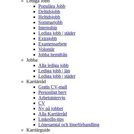
Lediga Jobb
Populära Jobb
Deltidsjobb
Heltidsjobb
Sommarjobb
Internship
Lediga jobb | städer
Extrajobb
Examensarbete
Volontär
Jobba hemifrån
Jobba
Alla lediga jobb
Lediga jobb | län
Lediga jobb | städer
Karriärråd
Gratis CV-mall
Personligt brev
Arbetsintervju
CV
Ny på jobbet
Alla Karriärråd
LinkedIn-tips
Lönesamtal och löneförhandling
Karriärguide