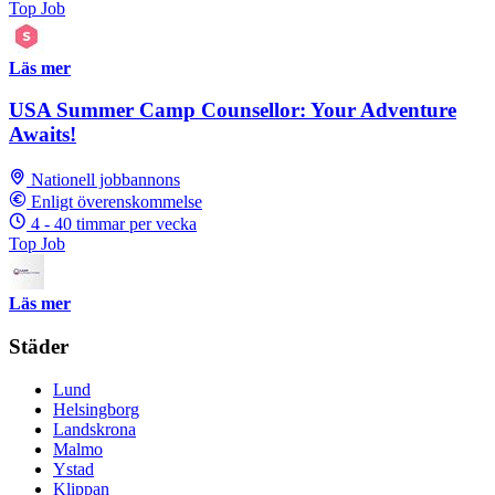
Top Job
Läs mer
USA Summer Camp Counsellor: Your Adventure
Awaits!
Nationell jobbannons
Enligt överenskommelse
4 - 40 timmar per vecka
Top Job
Läs mer
Städer
Lund
Helsingborg
Landskrona
Malmo
Ystad
Klippan