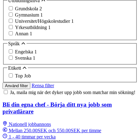
Utbildningsnivå
Grundskola
2
Gymnasium
1
Universitet/Högskolestudier
1
Yrkesutbildning
1
Annan
1
Språk
Engelska
1
Svenska
1
Etikett
Top Job
Rensa filter
Använd filter
Ja, maila mig när det dyker upp jobb som matchar min sökning!
Bli din egna chef - Börja ditt nya jobb som
privatlärare
Nationell jobbannons
Mellan 250.00SEK och 550.00SEK per timme
1 - 40 timmar per vecka