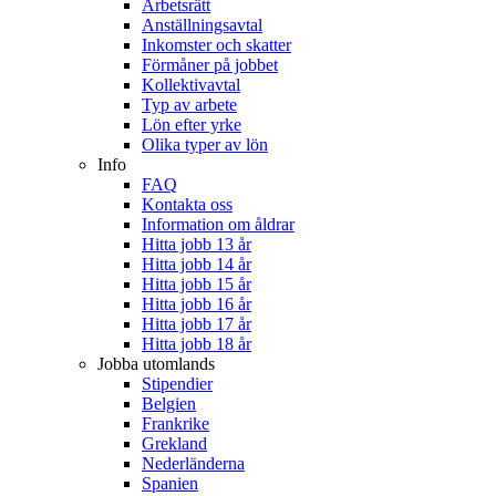
Arbetsrätt
Anställningsavtal
Inkomster och skatter
Förmåner på jobbet
Kollektivavtal
Typ av arbete
Lön efter yrke
Olika typer av lön
Info
FAQ
Kontakta oss
Information om åldrar
Hitta jobb 13 år
Hitta jobb 14 år
Hitta jobb 15 år
Hitta jobb 16 år
Hitta jobb 17 år
Hitta jobb 18 år
Jobba utomlands
Stipendier
Belgien
Frankrike
Grekland
Nederländerna
Spanien