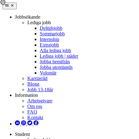
Jobbsökande
Lediga jobb
Deltidsjobb
Sommarjobb
Internship
Extrajobb
Alla lediga jobb
Lediga jobb | städer
Jobba hemifrån
Jobba utomlands
Volontär
Karriärråd
Blogg
Jobb 13-18år
Information
Arbetsgivare
Om oss
FAQ
Kontakt
Student