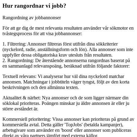
Hur rangordnar vi jobb?
Rangordning av jobbannonser
För att ge dig de mest relevanta resultaten använder vår sökmotor en
tvåstegsprocess för att visa jobbannonser:
1. Filtrering: Annonser filtreras först utifrån dina sökkriterier
(nyckelord, radie, anställningsform och lön). Alla annonser som inte
uppfyller dessa obligatoriska krav utesluts från resultaten.
2. Rangordning: De återstående annonserna rangordnas baserat på
en sammanlagd relevanspoäng, beräknad utifrån följande faktorer:
Textuell relevans: Vi analyserar hur väl dina nyckelord matchar
annonsen. Matchningar i jobbtiteln väger tyngst, följt av den korta
beskrivningen och den allmänna texten.
Aktualitet & närhet: Nya annonser och de som ligger närmare din
söklokal prioriteras. Poängen minskar ju äldre annonsen är eller ju
större avståndet är.
Kommersiell prioritering: Vissa annonser kan prioriteras på grund av
kommersiella avtal. Detta gäller 'TopJobs' (betalda kampanjer),
arbetsgivare som använder en 'boost' eller annonser som publiceras
direkt av våra partners jämfört med externa källor.