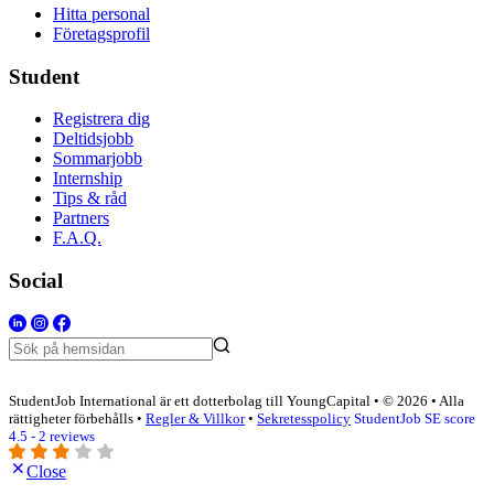
Hitta personal
Företagsprofil
Student
Registrera dig
Deltidsjobb
Sommarjobb
Internship
Tips & råd
Partners
F.A.Q.
Social
StudentJob International är ett dotterbolag till YoungCapital • © 2026 • Alla
rättigheter förbehålls •
Regler & Villkor
•
Sekretesspolicy
StudentJob SE score
4.5 - 2 reviews
Close