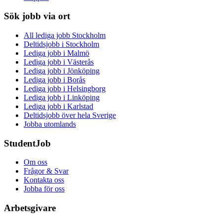
Sök jobb via ort
All lediga jobb Stockholm
Deltidsjobb i Stockholm
Lediga jobb i Malmö
Lediga jobb i Västerås
Lediga jobb i Jönköping
Lediga jobb i Borås
Lediga jobb i Helsingborg
Lediga jobb i Linköping
Lediga jobb i Karlstad
Deltidsjobb över hela Sverige
Jobba utomlands
StudentJob
Om oss
Frågor & Svar
Kontakta oss
Jobba för oss
Arbetsgivare