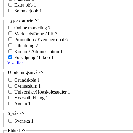
Extrajobb
1
Sommarjobb
1
Typ av arbete
Online marketing
7
Marknadsföring / PR
7
Promotion / Eventpersonal
6
Utbildning
2
Kontor / Administration
1
Försäljning / Inköp
1
Visa fler
Utbildningsnivå
Grundskola
1
Gymnasium
1
Universitet/Högskolestudier
1
Yrkesutbildning
1
Annan
1
Språk
Svenska
1
Etikett