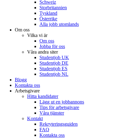
Schweiz
Storbritannien
Tyskland
Österrike
Alla jobb utomlands
Om oss
Vilka vi är
Om oss
Jobba för oss
Våra andra siter
Studentjob UK
Studentjob DE
Studentjob ES
Studentjob NL
Blogg
Kontakta oss
Arbetsgivare
Hitta kandidater
Lägg ut en jobbannons
Tips för arbetsgivare
Våra tjänster
Kontakt
Rekryteringsguiden
FAQ
Kontakta oss