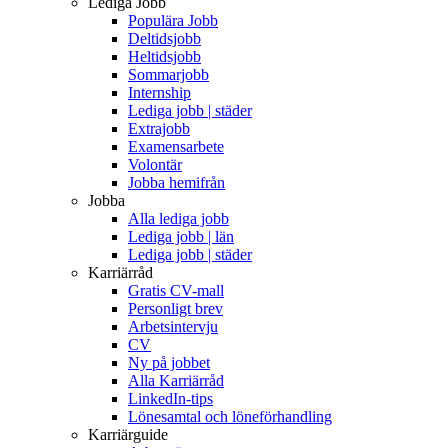
Lediga Jobb
Populära Jobb
Deltidsjobb
Heltidsjobb
Sommarjobb
Internship
Lediga jobb | städer
Extrajobb
Examensarbete
Volontär
Jobba hemifrån
Jobba
Alla lediga jobb
Lediga jobb | län
Lediga jobb | städer
Karriärråd
Gratis CV-mall
Personligt brev
Arbetsintervju
CV
Ny på jobbet
Alla Karriärråd
LinkedIn-tips
Lönesamtal och löneförhandling
Karriärguide