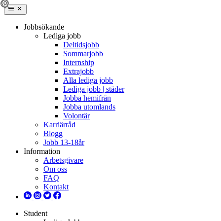
Jobbsökande
Lediga jobb
Deltidsjobb
Sommarjobb
Internship
Extrajobb
Alla lediga jobb
Lediga jobb | städer
Jobba hemifrån
Jobba utomlands
Volontär
Karriärråd
Blogg
Jobb 13-18år
Information
Arbetsgivare
Om oss
FAQ
Kontakt
Student