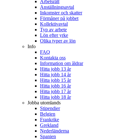
Arbetsrätt
Anställningsavtal
Inkomster och skatter
Förmåner på jobbet
Kollektivavtal
Typ av arbete
Lön efter yrke
Olika typer av lön
Info
FAQ
Kontakta oss
Information om åldrar
Hitta jobb 13 år
Hitta jobb 14 år
Hitta jobb 15 år
Hitta jobb 16 år
Hitta jobb 17 år
Hitta jobb 18 år
Jobba utomlands
Stipendier
Belgien
Frankrike
Grekland
Nederländerna
Spanien