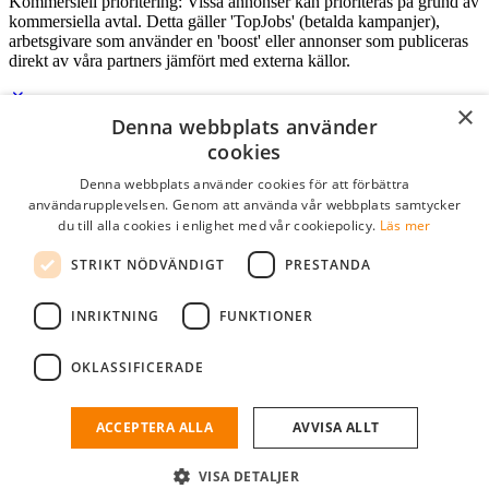
Kommersiell prioritering: Vissa annonser kan prioriteras på grund av
kommersiella avtal. Detta gäller 'TopJobs' (betalda kampanjer),
arbetsgivare som använder en 'boost' eller annonser som publiceras
direkt av våra partners jämfört med externa källor.
×
Denna webbplats använder
Logga in som företag
cookies
Denna webbplats använder cookies för att förbättra
E-post
*
användarupplevelsen. Genom att använda vår webbplats samtycker
du till alla cookies i enlighet med vår cookiepolicy.
Läs mer
Lösenord
STRIKT NÖDVÄNDIGT
PRESTANDA
kom ihåg mig
glömt ditt lösenord?
logga in
INRIKTNING
FUNKTIONER
Kostnadsfri företagsprofil
OKLASSIFICERADE
Om du har företagskonto hos StudentJob SE, kan du enkelt logga in
och söka efter passande kandidater till ditt företag.
ACCEPTERA ALLA
AVVISA ALLT
Har du inte ett företagskonto?
VISA DETALJER