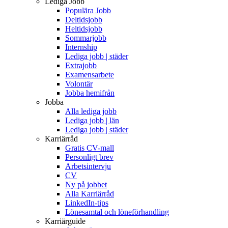
Lediga Jobb
Populära Jobb
Deltidsjobb
Heltidsjobb
Sommarjobb
Internship
Lediga jobb | städer
Extrajobb
Examensarbete
Volontär
Jobba hemifrån
Jobba
Alla lediga jobb
Lediga jobb | län
Lediga jobb | städer
Karriärråd
Gratis CV-mall
Personligt brev
Arbetsintervju
CV
Ny på jobbet
Alla Karriärråd
LinkedIn-tips
Lönesamtal och löneförhandling
Karriärguide