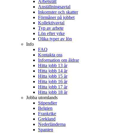
Arbetsrätt
Anställningsavtal
Inkomster och skatter
Förmåner på jobbet
Kollektivavtal
Typ av arbete
Lön efter yrke
Olika typer av lön
Info
FAQ
Kontakta oss
Information om åldrar
Hitta jobb 13 år
Hitta jobb 14 år
Hitta jobb 15 år
Hitta jobb 16 år
Hitta jobb 17 år
Hitta jobb 18 år
Jobba utomlands
Stipendier
Belgien
Frankrike
Grekland
Nederländerna
Spanien