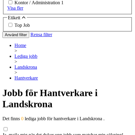
Kontor / Administration
1
Visa fler
Etikett
Top Job
Rensa filter
Använd filter
Home
>
Lediga jobb
>
Landskrona
>
Hantverkare
Jobb för Hantverkare i
Landskrona
Det finns
0
lediga jobb för hantverkare i Landskrona .
Ja, maila mig när det dyker upp jobb som matchar min sökning!