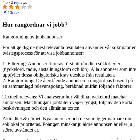
4.5 - 2 reviews
Close
Hur rangordnar vi jobb?
Rangordning av jobbannonser
För att ge dig de mest relevanta resultaten använder vår sökmotor en
tvåstegsprocess för att visa jobbannonser:
1. Filtrering: Annonser filtreras först utifrån dina sökkriterier
(nyckelord, radie, anställningsform och lön). Alla annonser som inte
uppfyller dessa obligatoriska krav utesluts från resultaten.
2. Rangordning: De återstående annonserna rangordnas baserat på
en sammanlagd relevanspoäng, beräknad utifrån följande faktorer:
Textuell relevans: Vi analyserar hur väl dina nyckelord matchar
annonsen. Matchningar i jobbtiteln väger tyngst, följt av den korta
beskrivningen och den allmänna texten.
Aktualitet & närhet: Nya annonser och de som ligger närmare din
söklokal prioriteras. Poängen minskar ju äldre annonsen är eller ju
större avståndet är.