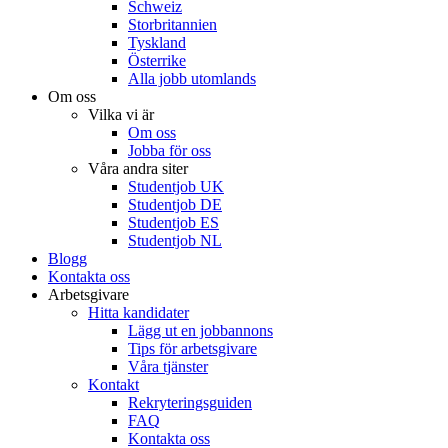
Schweiz
Storbritannien
Tyskland
Österrike
Alla jobb utomlands
Om oss
Vilka vi är
Om oss
Jobba för oss
Våra andra siter
Studentjob UK
Studentjob DE
Studentjob ES
Studentjob NL
Blogg
Kontakta oss
Arbetsgivare
Hitta kandidater
Lägg ut en jobbannons
Tips för arbetsgivare
Våra tjänster
Kontakt
Rekryteringsguiden
FAQ
Kontakta oss