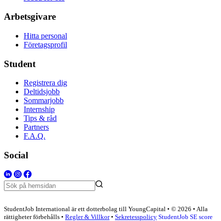
Arbetsgivare
Hitta personal
Företagsprofil
Student
Registrera dig
Deltidsjobb
Sommarjobb
Internship
Tips & råd
Partners
F.A.Q.
Social
StudentJob International är ett dotterbolag till YoungCapital • © 2026 • Alla
rättigheter förbehålls •
Regler & Villkor
•
Sekretesspolicy
StudentJob SE score