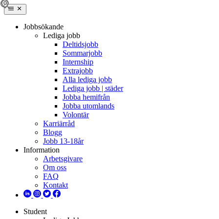
Jobbsökande
Lediga jobb
Deltidsjobb
Sommarjobb
Internship
Extrajobb
Alla lediga jobb
Lediga jobb | städer
Jobba hemifrån
Jobba utomlands
Volontär
Karriärråd
Blogg
Jobb 13-18år
Information
Arbetsgivare
Om oss
FAQ
Kontakt
Student