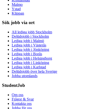
Kristianstad
Malmo
Ystad
Klippan
Sök jobb via ort
All lediga jobb Stockholm
Deltidsjobb i Stockholm
Lediga jobb i Malmö
Lediga jobb i Västerås
Lediga jobb i Jönköping
Lediga jobb i Borås
Lediga jobb i Helsingborg
Lediga jobb i Linköping
Lediga jobb i Karlstad
Deltidsjobb över hela Sverige
Jobba utomlands
StudentJob
Om oss
Frågor & Svar
Kontakta oss
Jobba för oss